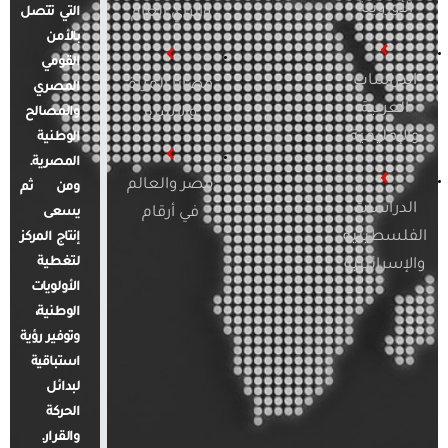
الأوروبية
والرأي العام
التي تتصل
بالأمن
القومي
الدراسات
قضايا المرأة
المصري
العربية
والأسرة
والمصالح
والإقليمية
الوطنية
المصرية.
مصر والعالم
ومن ثم
الدراسات
في أرقام
يسعى
الفلسطينية
إنتاج المركز
لتغطية
والإسرائيلية
الأولويات
الوطنية،
وتوفير رؤية
استباقية
لبدائل
الحركة
والقرار.