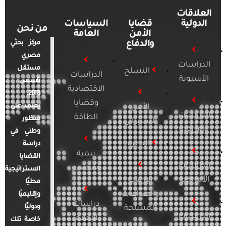
العلاقات
الدولية
قضايا
السياسات
من نحن
الأمن
العامة
والدفاع
مركز بحثي
مصري
الدراسات
مستقل
التسلح
الدراسات
الآسيوية
تأسس
الاقتصادية
2018.
وقضايا
يعتمد على
الأمن
الدراسات
الطاقة
منظور
السيبراني
الأفريقية
وطني في
التطرف
دراسة
تنمية
القضايا
الدراسات
ومجتمع
الاستراتيجية
الأمريكية
الإرهاب
محليًا
والصراعات
وإقليميًا
دراسات
ودوليًا
المسلحة
الدراسات
الإعلام
خاصة تلك