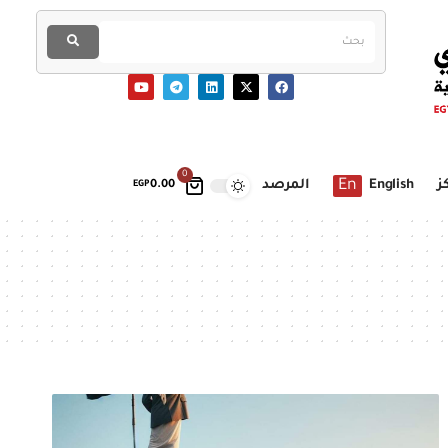
0
En
ز
English
المرصد
EGP
0.00