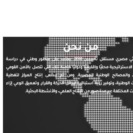
من نحن
مركز بحثي مصري مستقل تأسس 2018. يعتمد على منظور وطني في دراسة
الاستراتيجية محليًا وإقليميًا ودوليًا خاصة تلك التي تتصل بالأمن القومي
والمصالح الوطنية المصرية. ومن ثم يسعى إنتاج المركز لتغطية
ت الوطنية، وتوفير رؤية استباقية لبدائل الحركة والقرار. وتعميق الوعي إزاء
ت المختلفة عبر عدة صور من الإنتاج العلمي، والأنشطة البحثية.