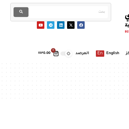
0
En
ز
English
المرصد
EGP
0.00