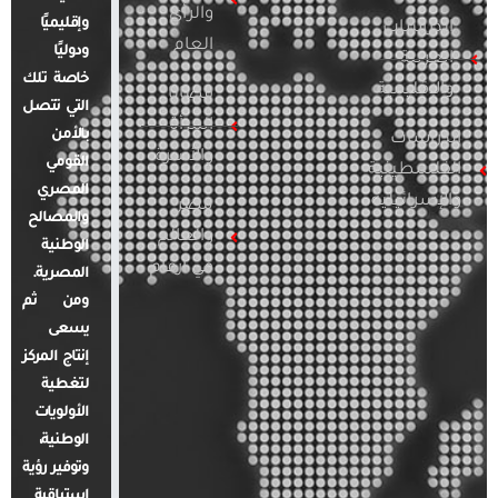
والرأي
وإقليميًا
الدراسات
العام
ودوليًا
العربية
خاصة تلك
والإقليمية
قضايا
التي تتصل
المرأة
بالأمن
الدراسات
والأسرة
القومي
الفلسطينية
المصري
والإسرائيلية
مصر
والمصالح
والعالم
الوطنية
في أرقام
المصرية.
ومن ثم
يسعى
إنتاج المركز
لتغطية
الأولويات
الوطنية،
وتوفير رؤية
استباقية