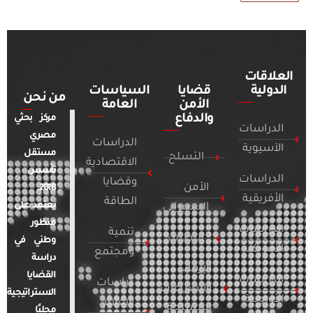
العلاقات
الدولية
قضايا
السياسات
من نحن
الأمن
العامة
والدفاع
مركز بحثي
الدراسات
مصري
الدراسات
الآسيوية
مستقل
التسلح
الاقتصادية
تأسس
الدراسات
وقضايا
الأمن
2018.
الأفريقية
الطاقة
يعتمد على
السيبراني
منظور
الدراسات
تنمية
التطرف
وطني في
الأمريكية
ومجتمع
دراسة
الإرهاب
القضايا
الدراسات
دراسات
والصراعات
الاستراتيجية
الأوروبية
الإعلام
المسلحة
محليًا