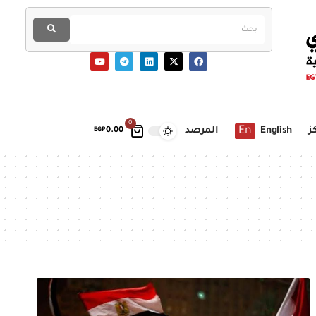
0
En
ز
English
المرصد
EGP
0.00