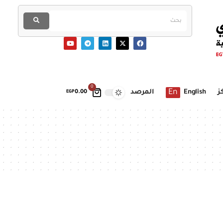
0
En
ز
English
المرصد
EGP
0.00