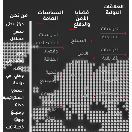
العلاقات
الدولية
قضايا
السياسات
من نحن
الأمن
العامة
والدفاع
مركز بحثي
الدراسات
مصري
الدراسات
الآسيوية
مستقل
التسلح
الاقتصادية
تأسس
الدراسات
وقضايا
الأمن
2018.
الأفريقية
الطاقة
يعتمد على
السيبراني
منظور
الدراسات
تنمية
التطرف
وطني في
الأمريكية
ومجتمع
دراسة
الإرهاب
القضايا
الدراسات
دراسات
والصراعات
الاستراتيجية
الأوروبية
الإعلام
المسلحة
محليًا
والرأي
وإقليميًا
الدراسات
العام
ودوليًا
العربية
خاصة تلك
والإقليمية
قضايا