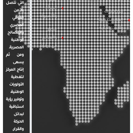
التي تتصل
المرأة
بالأمن
الدراسات
والأسرة
القومي
الفلسطينية
المصري
والإسرائيلية
مصر
والمصالح
والعالم
الوطنية
في أرقام
المصرية.
ومن ثم
يسعى
إنتاج المركز
لتغطية
الأولويات
الوطنية،
وتوفير رؤية
استباقية
لبدائل
الحركة
والقرار.