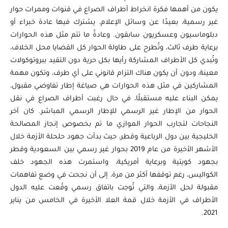
يكون من أهمها فكرة انخراط أطراف الصراع في قنوات وممرات حوار
غير رسمية، بعيدًا عن وسائل الإعلام، يشترك فيها عادة خبراء أو
دبلوماسيون وعسكريون سابقون. وعادةً ما تتم مثل هذه الحوارات
برعاية طرف ثالث، وتُطرح على طاولة الحوار كل القضايا محل الخلاف،
وتُبدي كل الأطراف المشاركة رأيها بكل حرية دون التقيد ببروتوكولات
معينة، ودون أن يكون هناك التزام قانوني على أي طرف، وتكون مهمة
المشاركين في مثل هذه الحوارات هي صياغة إطار تفاوضي مقبول،
يمكن البناء عليه مستقبلًا، في حال رغبت أطراف الصراع في نقل
الحوار من الإطار غير الرسمي للإطار الرسمي المباشر. كان آخر
النجاحات لتجارب الحوار الموازي ما تم بخصوص إنجاز المصالحة
الخليجية بين دول الرباعية وقطر، حيث بدأت جهود حلحلة الأزمة خلال
الأشهر الأخيرة من عام 2019 بحوار غير رسمي بين السعودية وقطر
بجهود كويتية وبرعاية أمريكية، واستمرت هذه الجهود خلف
الكواليس، رغم توقفها أكثر من مرة، إلى أن نجحت في وضع تفاهمات
مقبولة لحل الأزمة، والتي تُوجت باتفاق رسمي وقّعت عليه الدول
الأطراف في الأزمة خلال قمة العلا الأخيرة في الخامس من يناير
2021.