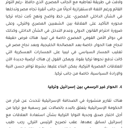
ولافت في طريقة تعاطيه مع الجانب المصري الذي حافظ –رغم التوتر
القائم ورغم اللغة الاستفزازية أحيانًا من جانب أنقرة تجاه مصر وتدخلها
في الشأن الداخلي المصري- على خط واضح ونهج ثابت تجاه تركيا
محوره التأكيد على العلاقة بين الشعبين المصري والتركي، وعلى
ضرورة احترام القانون الدولي وعدم التدخل في الشأن الداخلي وكذلك
في دوائر الأمن القومي المصري خاصة في ليبيا. هناك فرص حقيقة
لنجاح هذا الحوار، خاصة بعد المصالحة الخليجية، وبعد نجاح مصر في
تغليب المسار السياسي في ليبيا على المسارات العسكرية التي
كانت تدفع نحوها تركيا بقوة. ويمكن القول إن هناك أرضية جديدة الآن
للعلاقات المصرية التركية، يمكن البناء عليها، بشرط توافر حسن النية
والإرادة السياسية، خاصة من جانب تركيا.
٤. الحوار غير الرسمي بين إسرائيل وتركيا
:
هناك تقارير منشورة في الصحافة الإسرائيلية تتحدث عن قرار من
الحكومة الإسرائيلية يتعلق بالبدء باتصالات غير رسمية مع تركيا من
أجل اختبار صدق وجدية النوايا التركية بشأن استعادة العلاقات مع
إسرائيل لسابق عهدها، عقب تصريح الرئيس التركي رجب طيب