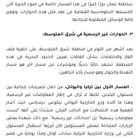
سلطنة عمان دورًا كبيرًا في هذا المسار، خاصة في ضوء الخبرة التي
اكتسبتها الدبلوماسية العُمانية في عقد مثل هذه الحوارات، وتوفير
كافة الوسائل المطلوبة لإنجاحها.
٣. الحوارات غير الرسمية في شرق المتوسط:
بعد أشهر من التوتر في منطقة شرق المتوسط، على خلفية ملف
الغاز والاختلافات بشأن اتفاقات تعيين الحدود البحرية في هذه
المنطقة، نشهد حاليًا حديثًا ومؤشرات عن مسار آخر هو مسار
التهدئة والحوار، وهو مسار يأخذ اتجاهين:
–
المسار الأول بين تركيا واليونان،
من خلال تصريحات إيجابية بين
مسئولي البلدين، لكنها لا تزال في إطار المفاوضات غير الرسمية،
وهذا ما أكده وزير الخارجية اليوناني نيكوس ديندياس، حيث أشار
لأهمية هذه الاتصالات مع الجانب التركي، مشددًا على أنها “ليست
مفاوضات رسمية” بل “محادثات غير رسمية”، مع ذلك شهدنا بعض
الزيارات المتبادلة لبعض المسئولين كان أبرزها استقبال المسئول
الثاني في وزارة الخارجية التركية سادات أونال وفدًا يونانيًا في قصر