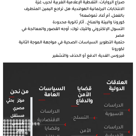
صراع الروايات: التغطية الإعلامية الغربية لحرب غزة
الانتخابات البرلمانية الهولندية: هل تراجع اليمين المتطرف
بالفعل، أم أعاد تموضعه؟
كورونا والبيئة والمناخ.. آثار ثانوية محدودة
التسول الإلكتروني والتيك توك: أوجه القصور والمعالجة في
مصر
حتمية التطوير: السياسات الصحية في مواجهة الموجة الثانية
لكورونا
فيروس الفدية: الدفع أو الحذف والتشفير
العلاقات
الدولية
قضايا
السياسات
من نحن
الأمن
العامة
والدفاع
مركز بحثي
الدراسات
مصري
الدراسات
الآسيوية
مستقل
التسلح
الاقتصادية
تأسس
الدراسات
وقضايا
الأمن
2018.