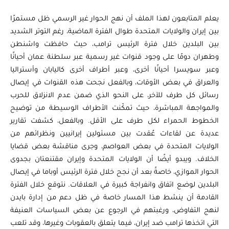
يعلم المتابعون لهذا الملف أن نهج الحوار غير الرسمي ظل مستمرًا
بين إيران والولايات المتحدة طوال الفترة الماضية، رغم التوتر الشديد
بين البلدين خلال فترة الرئيس ترامب، حيث حافظت واشنطن
وطهران دومًا على وجود قنوات غير رسمية عبر سلطنة عمان أحيانًا
وعبر سويسرا أحيانًا أخرى، وعبر أطراف أخرى كاليابان وأستراليا
والعراق في بعض الأوقات، وبالفعل نجحت هذه القنوات في إيصال
رسائل كل طرف للآخر، على النحو الذي ضمن عدم الانزلاق للحرب
والمواجهة المباشرة، حيث تمكّنت الأطراف الوسيطة من توضيح
الخطوط الحمراء لكل طرف على الأقل. وبالفعل، كشفت تقارير
عديدة عن لقاءات عُقدت بين مسئولين إيرانيين ونظرائهم من
الولايات المتحدة في بعض العواصم، وجرى مناقشة بعض قضايا
الخلاف. ويبدو أيضًا أن الولايات المتحدة وإيران مقتنعتان بجدوى
الحوار الموازي، خاصةً بعد أن نجح خلال فترة الرئيس أوباما في إيصال
البلدين لوضع اتفاق وانفراجة كبيرة في العلاقات. نتوقع خلال الفترة
القادمة أن ينشط هذا المسار خاصة في ظل دعم من إدارة بايدن
لنهج التفاوض، ورغبتهم في الرجوع عن بعض السياسات العنيفة
التي اتخذها ترامب ضد إيران، فيما يتعلق بالعقوبات وغيرها، وقد تلعب