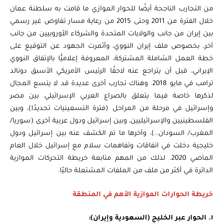
من التجارب الناجحة أيضًا للحوار الموازي ما قامت به سلطنة عمان
خلال الفترة من 2011 وحتى 2015 من رعاية مسار تفاوض غير رسمي
بين إيران من جانب والولايات المتحدة والشركاء الأوروبيين من جانب
آخر، بخصوص ملف إيران النووي، وأثمرت الجهود عن التوقيع على
خطة العمل الشاملة المشتركة، المعروفة إعلاميًّا بالإتفاق النووي
الإيراني، قبل أن يتراجع عنه لاحقًا الرئيس الأمريكي الأسبق دونالد
ترامب في مايو 2018. وهناك تجارب أخرى عديدة قد لا يتسع المجال
لذكرها خاصة فيما يتعلق بالصراع العربي الإسرائيلي بين مصر
وإسرائيل في مرحلة من المراحل (فترة التسعينيات تحديدًا)، وبين
الفلسطينيين والإسرائيليين، وبين إسرائيل ودول عربية أخرى (سوريا/
المغرب/ السودان..)، وآخرها ما تم الكشف عنه بين إسرائيل ودول
خليجية دخلت في اتفاقات وتفاهمات سلام مع إسرائيل خلال العام
الماضي 2020. لذلك من المهم متابعة خريطة التحركات الموازية
الدائرة في أكثر من ملف من الملفات المشتعلة حاليًا.
خريطة الحوارات الموازية الأهم في المنطقة
١. الحوار عبر الخليج (السعودية وإيران):