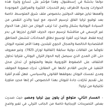
دولما بخشة في إسطنبول، وهذا مؤشر على تسارع وتيرة هذه
الحوارات وجدية الأطراف رغم التحديات الكثيرة والعراقيل الموجودة
وأهمها تباين موقف الدولتين بخصوص ملف شرق المتوسط، خاصة
بعد توقيع تركيا اتفاق ترسيم الحدود مع ليبيا والذي انتقص من
السيادة اليونانية بشكل واضح، لذا ترغب اليونان من خلال هذا الحوار
غير الرسمي في مناقشة ترسيم حدود الجرف القاري لجزرها في بحر
إيجه فقط، فيما تريد أنقرة توسيع نطاق المحادثات لتشمل المناطق
الاقتصادية الخالصة والمجال الجوي للبلدين، وهذا الأمر تعتبره اليونان
نكوصًا عن اتفاقات دولية سابقة (اتفاقية لوزان 1923). وغير معروف
حتى الآن المدى الذي سيصل إليه الحوار التركي اليوناني، فتركيا تحاول
الالتفاف على الضغوط الأوروبية عليها والمتوقع أن تدخل محل
التنفيذ في مارس القادم، لكنها -في المقابل- تدرك صعوبة الموقف
ومدى تمسك اليونان بموقفها القانوني والسياسي. فهل تُقدم أنقرة
على تقديم تنازلات جادة لليونان بهذا الخصوص، أم إنها مجرد مناورة
تكتيكية من تركيا؟.
–
المسار الثاني: متوقع أن يكون بين تركيا ومصر،
حيث صدرت
بعض التصريحات الإيجابية خاصة من الجانب التركي، في تغير واضح