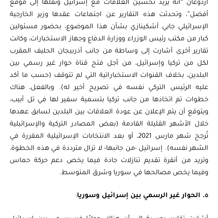
أردوغان “أنه يريد تحسين العلاقات مع إسرائيل ونقلها إلى موقع
أفضل”، وتحدثت هذه التقارير عن اجتماعات عقدها وزير الخارجية
الإسرائيلي جابي أشكينازي بشأن هذا الموضوع، بحضور مسئولين
كبار من مكتب رئيس الوزراء ووزارة الدفاع وجهاز الاستخبارات، وكانت
تقارير أخرى أشارت إلى وساطة من جانب أذربيجان الحليف المقرب
لكل من تركيا وإسرائيل، من أجل فتح قناة حوار غير رسمي بين
البلدين، بخلاف القنوات الاستخباراتية التي لم تتوقف (حسب ما أكد
عليه الرئيس التركي نفسه في تصريح أخير له). وبالفعل، هناك
خطوات تم اتخاذها من جانب تركيا بتسمية سفير لها في تل أبيب،
ويتوقع أن يتم الإعلان عن عودة العلاقات بين البلدين لسابق عهدها
خلال الأشهر القليلة القادمة (بعض المصادر التركية والإسرائيلية
تُرجح شهر مارس 2021، أو بعد الانتخابات الإسرائيلية المقررة في
الشهر نفسه). إسرائيل -من جانبها- لا تزال مترددة في هذه الخطوة،
وتريد من أنقرة تقديم تنازلات جادة فيما يخص دعم حركة حماس
وفيما يخص مصالحها في سوريا وشرق المتوسط.
٥. الحوار غير الرسمي بين إسرائيل وسوريا
: