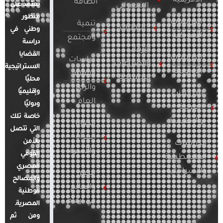
الأفريقية
الطاقة
يعتمد على
السيبراني
منظور
الدراسات
تنمية
التطرف
وطني في
الأمريكية
ومجتمع
دراسة
الإرهاب
القضايا
الدراسات
دراسات
والصراعات
الاستراتيجية
الأوروبية
الإعلام
المسلحة
محليًا
والرأي
وإقليميًا
الدراسات
العام
ودوليًا
العربية
خاصة تلك
والإقليمية
قضايا
التي تتصل
المرأة
بالأمن
الدراسات
والأسرة
القومي
الفلسطينية
المصري
والإسرائيلية
مصر
والمصالح
والعالم
الوطنية
في أرقام
المصرية.
ومن ثم