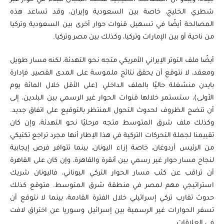
شطري الخليج، خاصة بين السعودية وإيران، وقد تساعد هذه
المصالحة أيضًا في تسهيل قنوات حوار أخرى بين السعودية وتركيا
من ناحية أو بين الإمارات وتركيا، وكذلك بين مصر وتركيا.
أيضًا ملف التوتر الإيراني الأمريكي متجه نحو التهدئة، لكنه مسار طويل
ومعقد، لا نتوقع أن يحقق نتائج ملموسة على المدى القصير. فإدارة
بايدن منشغلة حاليًا بالملف الداخلي (على الأقل خلال المائة يوم
الأولى)، ستستمر خلالها قنوات الحوار غير الرسمي بين البلدين، إلى
أن تنضج الظروف لحدوث التحول المنتظر بالتوقيع على اتفاق جديد.
وكذلك ملف شرق المتوسط متجه مرحليًا نحو التهدئة، وإن كان
تقييمنا لجملة التحركات التركية في هذا الإطار أنها مجرد تراجع تكتيكي
من الرئيس أردوغان، خاصة إزاء اليونان، بينما تتوافر فرص إيجابية
لنجاح مسار حوار غير رسمي بين أنقرة والقاهرة، وإن كان على القاهرة
أن تراقب عن كثب مسار الحوار التركي اليوناني، فاليونان شريك
استراتيجي مهم لمصر في منطقة شرق المتوسط. متوقع كذلك
حدوث تقارب تركي إسرائيلي خلال الفترة القادمة، بينما لا نتوقع أن
تسفر الحوارات غير الرسمية بين إسرائيل وسوريا عن اختراق لافت
في العلاقات.