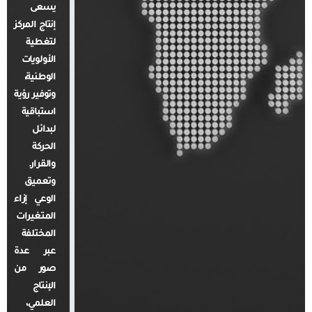
يسعى
إنتاج المركز
لتغطية
الأولويات
الوطنية،
وتوفير رؤية
استباقية
لبدائل
الحركة
والقرار.
وتعميق
الوعي إزاء
المتغيرات
المختلفة
عبر عدة
صور من
الإنتاج
العلمي،