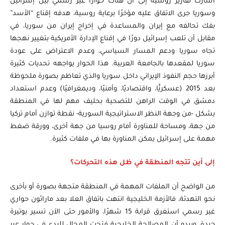
أشارت تقارير روسية إلى أن هناك حوارًا غير رسمي بين إسرائيل
وسوريا جرى الاتفاق عليه مؤخرًا برعاية روسية، هدفه إقناع “الأسد”
بفك تحالفه مع إيران والمساعدة في إخراج إيران من سوريا، في
مقابل أن تلعب إسرائيل دورًا في إقناع الإدارة الأمريكية بتغيير نهجها
تجاه سوريا ودعم المسار السياسي، وعدم الاعتراض على عودة
سوريا لمقعدها بالجامعة العربية. هذا الحوار يواجهه تحديات كثيرة
أبرزها حجم النفوذ الإيراني داخل سوريا والذي تعاظم بصورة ملحوظة
بعد 2015 (عسكريًّا، واقتصاديًا، وأمنيًا، وديمغرافيًا) وعدم استعداد
دمشق في الوقت الراهن للتضحية بحليف مهم لها في المنطقة
يشكل -من وجهة النظر الاستراتيجية السورية- نقطة توازن أمام تركيا
من جهة، ومساحة للمناورة أمام روسيا من جهة أخرى، وورقة ضغط
مهمة على إسرائيل يمكن المناورة بها في ملفات كثيرة.
إلى أين تتجه المنطقة في ظل هذه التحركات؟
من الواضح أن الملفات المهمة في المنطقة متجهة بصورة أو بأخرى
نحو التهدئة، فالأزمة الخليجية انتهت باتفاق العلا بعد ماراثون حواري
غير رسمي استغرق قرابة 15 شهرًا، والأمور حتى الآن تسير بوتيرة
جيدة، ويبدو أن المصالحة الخليجية فتحت المجال للبدء في حوار عبر