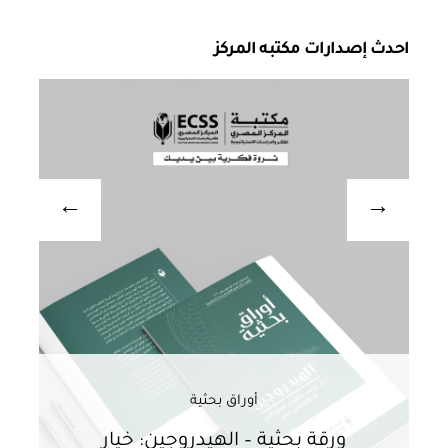
احدث إصدارات مكتبه المركز
أوراق بحثية
ورقة بحثية – الهيدروجين: خيار
و