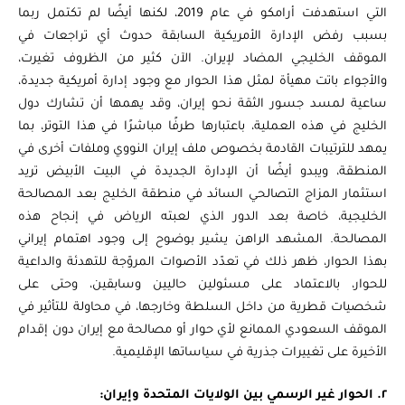
التي استهدفت أرامكو في عام 2019، لكنها أيضًا لم تكتمل ربما
بسبب رفض الإدارة الأمريكية السابقة حدوث أي تراجعات في
الموقف الخليجي المضاد لإيران. الآن كثير من الظروف تغيرت،
والأجواء باتت مهيأة لمثل هذا الحوار مع وجود إدارة أمريكية جديدة،
ساعية لمسد جسور الثقة نحو إيران، وقد يهمها أن تشارك دول
الخليج في هذه العملية، باعتبارها طرفًا مباشرًا في هذا التوتر، بما
يمهد للترتيبات القادمة بخصوص ملف إيران النووي وملفات أخرى في
المنطقة، ويبدو أيضًا أن الإدارة الجديدة في البيت الأبيض تريد
استثمار المزاج التصالحي السائد في منطقة الخليج بعد المصالحة
الخليجية، خاصة بعد الدور الذي لعبته الرياض في إنجاح هذه
المصالحة. المشهد الراهن يشير بوضوح إلى وجود اهتمام إيراني
بهذا الحوار، ظهر ذلك في تعدّد الأصوات المروّجة للتهدئة والداعية
للحوار، بالاعتماد على مسئولين حاليين وسابقين، وحتى على
شخصيات قطرية من داخل السلطة وخارجها، في محاولة للتأثير في
الموقف السعودي الممانع لأي حوار أو مصالحة مع إيران دون إقدام
الأخيرة على تغييرات جذرية في سياساتها الإقليمية.
٢. الحوار غير الرسمي بين الولايات المتحدة وإيران: