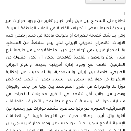
]
تطفو على السطح بين حين وآخر أخبار وتقارير عن وجود حوارات غير
رسمية تجريها بعض الأطراف الفاعلة في أزمات المنطقة العربية،
وهي بلا شك مُقدمة لتغيرات أو تحولات قادمة في مسار بعض هذه
الأزمات، فالصراع الأمريكي الإيراني الذي يبدو مشتعلًا من السطح،
يقابله حوار غير رسمي ترعاه دول من المنطقة ودول من خارجها لنزع
فتيل التوتر والوصول لقاعدة تفاهمات يمكن أن تكون مقبولة من
الطرفين، خاصة مع وجود إدارة أمريكية جديدة. والتوتر الإيراني
الخليجي، خاصة بين إيران والسعودية، يقابله حديث عن إمكانية
الانخراط في حوار غير رسمي بين البلدين، يمكن أن تلعب فيه قطر
دورًا ما، والتوترات في شرق المتوسط بين تركيا من جانب واليونان
ومصر من جانب آخر، تشهد هي الأخرى محاولات للانخراط في
مسارات حوار غير رسمية، تشجع عليها بعض الأطراف. والعلاقات
الإسرائيلية المتوترة مع تركيا منذ فترة تشهد حوارات غير رسمية بين
أنقرة وتل أبيب. وهناك حديث عن انفراجة قريبة في العلاقات
الإسرائيلية مع سوريا، حيث يدور حديث عن وجود حوار غير رسمي بين
البلدين في الوقت الراهن برعاية روسية، هذا بالإضافة إلى مسارات