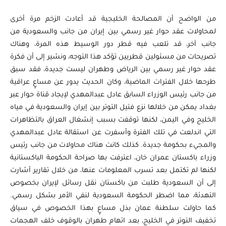
من الواضح
أن المصالحة الخليجية قد أعادت الزخم مرة أخرى
لمحاولات عقد حوار غير رسمي بين إيران من جانب والسعودية من
جانب آخر، قد تلعب فيه قطر دور الوسيط هذه المرة، وهناك
تصريحات من مسئولين قطريين تؤكد هذا التوجه، ونشير إلى أن فكرة
عقد حوار غير رسمي بين الرياض وطهران ليست جديدة، فقد سبق
طرحها خلال الفترات الماضية، وكان الحديث يدور عن مساعٍ عراقية
من جانب رئيس الوزراء السابق عادل عبدالمهدي لإيجاد قناة حوار عبر
بغداد يمكن من خلالها نزع فتيل التوتر بين إيران والسعودية في مياه
الخليج وفي اليمن، لكنها توقفت بسبب إنشغال العراق بالتظاهرات
التي اندلعت في تلك الفترة وأسفرت عن استقالة عادل عبدالمهدي
والمجيء بحكومة جديدة. كذلك كانت هناك محاولات من جانب رئيس
وزراء باكستان عمران خان، اعترفت بها صراحة الحكومة الباكستانية
لكنها لم تكتمل بعد تسرب المعلومات عنها، من خلال تقارير أشارت
إلى أن السعودية طلبت من باكستان نقل رسائل لإيران بخصوص
التهدئة، مما اضطر الحكومة السعودية لنفي الأمر بشكل رسمي.
كما حاولت سلطنة عمان بذل مساعٍ بهذا الخصوص في سياق
تخفيف التوتر في الخليج، بعد اتهام طهران بالوقوف خلف الهجمات