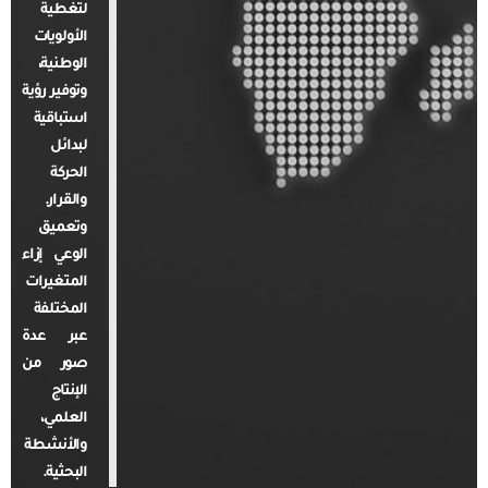
لتغطية
الأولويات
الوطنية،
وتوفير رؤية
استباقية
لبدائل
الحركة
والقرار.
وتعميق
الوعي إزاء
المتغيرات
المختلفة
عبر عدة
صور من
الإنتاج
العلمي،
والأنشطة
البحثية.