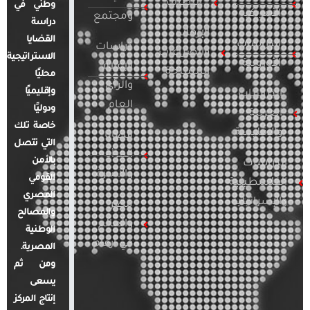
التطرف
وطني في
الأمريكية
ومجتمع
دراسة
الإرهاب
القضايا
الدراسات
دراسات
والصراعات
الاستراتيجية
الأوروبية
الإعلام
المسلحة
محليًا
والرأي
وإقليميًا
الدراسات
العام
ودوليًا
العربية
خاصة تلك
والإقليمية
قضايا
التي تتصل
المرأة
بالأمن
الدراسات
والأسرة
القومي
الفلسطينية
المصري
والإسرائيلية
مصر
والمصالح
والعالم
الوطنية
في أرقام
المصرية.
ومن ثم
يسعى
إنتاج المركز