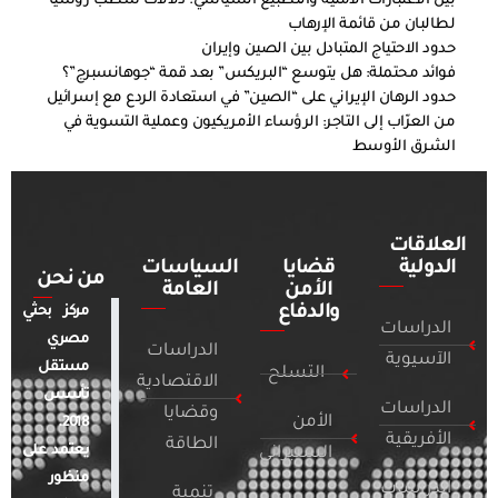
بين الاعتبارات الأمنية والتطبيع السياسي: دلالات شطب روسيا
لطالبان من قائمة الإرهاب
حدود الاحتياج المتبادل بين الصين وإيران
فوائد محتملة: هل يتوسع “البريكس” بعد قمة “جوهانسبرج”؟
حدود الرهان الإيراني على “الصين” في استعادة الردع مع إسرائيل
من العرّاب إلى التاجر: الرؤساء الأمريكيون وعملية التسوية في
الشرق الأوسط
العلاقات
الدولية
قضايا
السياسات
من نحن
الأمن
العامة
والدفاع
مركز بحثي
الدراسات
مصري
الدراسات
الآسيوية
مستقل
التسلح
الاقتصادية
تأسس
الدراسات
وقضايا
الأمن
2018.
الأفريقية
الطاقة
يعتمد على
السيبراني
منظور
الدراسات
تنمية