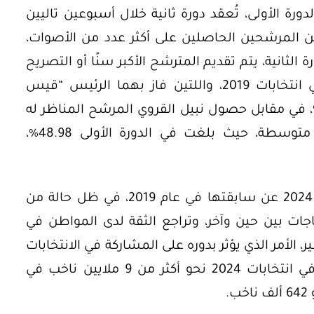
رة الأولى، تُعقد دورة ثانية خلال أسبوعين تاليين
، بين المرشحين الحاصلين على أكثر عدد من الأصوات،
لثانية، يتم تقديم المترشح الأكبر سنًا أو التصريح
بفوزه”. وقد شهدت تونس دورتين في انتخابات 2019، واللتين فاز بهما الرئيس “قيس
د” في الجولة الثانية بنسبة 72.71%، في مقابل حصول نبيل القروي المرشح المناظر له
على 27.29%، وكانت نسبة المشاركة متوسطة، حيث بلغت في الدورة الأولى 48.98%،
ربما يختلف سياق الانتخابات الرئاسية 2024 عن سابقتها في عام 2019، في ظل حالة من
جات بين حين وآخر، وتراجع الثقة لدى المواطن في
لأمر الذي يؤثر بدوره على المشاركة في الانتخابات
في أكتوبر الجاري. يُمثل عدد الناخبين في انتخابات 2024 نحو أكثر من 9 ملايين ناخب في
.