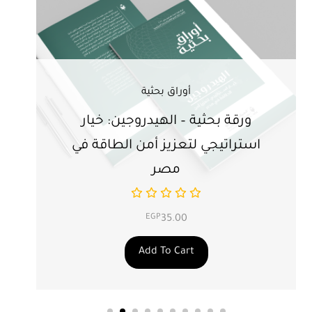
أوراق بحثية
ورقة بحثية – الهيدروجين: خيار
ور
استراتيجي لتعزيز أمن الطاقة في
ال
مصر
EGP
35.00
Add To Cart