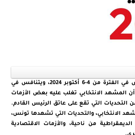
أوراق بحثية
ورقة بحثية - أمن الطاقة المصري:
 وتعزيز
الغاز والنفط خارطة الموارد
وسياسات التعزيز
الانتخابات الرئاسية في تونس في الفترة من 4-6 أكتوبر 2024، ويتنافس في
 أن المشهد الانتخابي تغلب عليه بعض الأزمات
EGP
35.00
 من التحديات التي تقع على عاتق الرئيس القادم.
Add To Cart
هد الانتخابي، والتحديات التي تشهدها تونس،
ديمقراطية من ناحية، والأزمات الاقتصادية
رى.