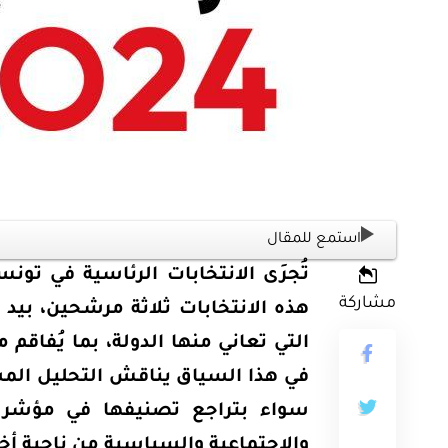
ثية
أوراق بحثية
ورقة بحثية – المؤتمر الصهيوني الـ39:
ن على مستقبل
ورقة بحثية – الطاقة المتجددة
استمع للمقال
ية العالمية
أمن الطاقة المصري
تُجرَى
مشاركة
هذه الانتخابات ثلاثة مرشحين، بيد
EGP
EG
35.00
التي تعاني منها الدولة، بما يُفاقم
Add To Cart
Add
في هذا السياق يناقش التحليل المش
سواء بتراجع تصنيفها في مؤشر ال
والاجتماعية والسياسية من ناحية أخ