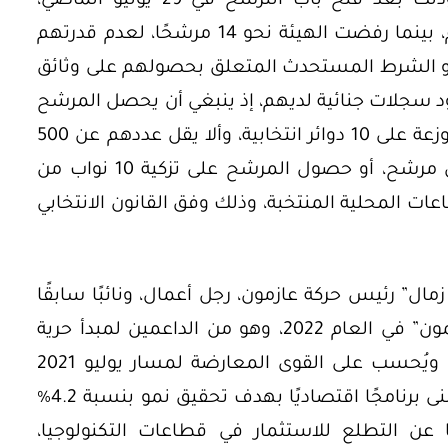
الحالي “قيس بن المنصف سعيد”، وذلك بعد فتح باب الترشح في 29 يوليو الماضي،
واستيفاء نحو 17 مرشحًا شروط التقدم، بينما رفضت الهيئة نحو 14 مرشحًا، لعدم قدرتهم
أو الشرط المستحدث المتعلق بحصولهم على وثائق
جود سجلات جنائية لديهم، إذ ينبغي أن يحصل المرشح
الرئاسي على تزكية من 10 آلاف ناخب موزعة على 10 دوائر انتخابية، وألا يقل عددهم عن 500
ناخب بكل دائرة، ولا يجوز تزكية أكثر من مرشح، أو حصول المرشح على تزكية 10 نواب من
س الجماعات المحلية المنتخبة، وذلك وفق القانون الانتخابي
ال” رئيس حركة عازمون، رجل أعمال، ونائبًا سابقًا
في برلمان 2019 وقد أسس حزب “أزيمون” في العام 2022، وهو من الداعمين لمبدأ حرية
الرأي والتعبير والفصل بين السلطات، ويُحسب على القوى المعارضة لمسار يوليو 2021
الذي اتبعه الرئيس “قيس سعيد”، ويتبنى برنامجًا اقتصاديًا بهدف تحقيق نمو بنسبة 4.2%
عن التطلع للاستثمار في قطاعات التكنولوجيا،