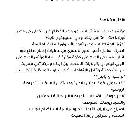
الأكثر مشاهدة
مؤشر مديري المشتريات: نمو واعد للقطاع غير النفطي في مصر
ثورة DeepSeek هل يفقد وادي السيليكون تاجه؟
تعزيز الاحتياطيات: مصر تعود للأسواق المالية العالمية
التحرك الفاعل: آفاق الدور المصري في عمليات إعمار قطاع غزة
التيار المسيحي الصهيوني كقوة مؤثرة في بنية المؤتمر الصهيوني
اللوبي اليهودي بالولايات المتحدة بين إيباك وحركة “جي ستريت”
بين الشخصنة وتبادل الاتهامات: كيف سارت المناظرة الأولى بين
“ترامب” و”بايدن”؟
ترقب دولي: قمة “بوتين-بايدن” ومستقبل العلاقات الأمريكية
الروسية
تقدير موقف: الضربات الأمريكية-البريطانية للحوثيين
والسيناريوهات المتوقعة
الصراع على إيران: الأبعاد الجيوسياسية لاستخدام الولايات
المتحدة وإسرائيل ورقة الأقليات