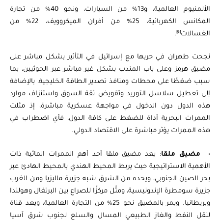
الألمنيوم العالمية، و13% من السيارات، ونحو 40% من تجارة
المكانس الكهربائية، 25% من أفران الميكروويف، 22% من
[6]
الغسالات
.
نجحت طهران في حربها مع إسرائيل في التأثير بشكل مباشر على
مضيق هرمز وعلى باب المندب بشكل غير مباشر عبر الحوثيين، بما
سبب ضغطًا على محطات ومنافذ تصدير الطاقة الخليجية، بالإضافة
إلى تعطيل سلاسل التوريد وتقويض ثقة السوق واستنزاف موارد
هذه الدول دون الدخول في مواجهة عسكرية مباشرة، إذ مثلت
الممرات البحرية أداة للضغط على كافة الدول، فأي اضطراب في
هذه الممرات يؤثر مباشرة على الاقتصاد الدولي.
•
مضيق ملقا
: يعد مضيق ملقا أحد أهم الممرات المائية ذات
الأهمية الاستراتيجية حيث يربط المحيط الهندي بالمحيط الهادئ عبر
بحر الصين الجنوبي، ويحده من الشرق شبه جزيرة ماليزيا ومن الغرب
جزيرة سومطرة الإندونيسية، ومثّل مركزًا للصراع بين البرتغال وهولندا
وبريطانيا. ويمر بالمضيق نحو 25% من التجارة العالمية، ويعد قناة
لنقل النفط والغاز الطبيعي المسال والسلع لجنوب شرق آسيا