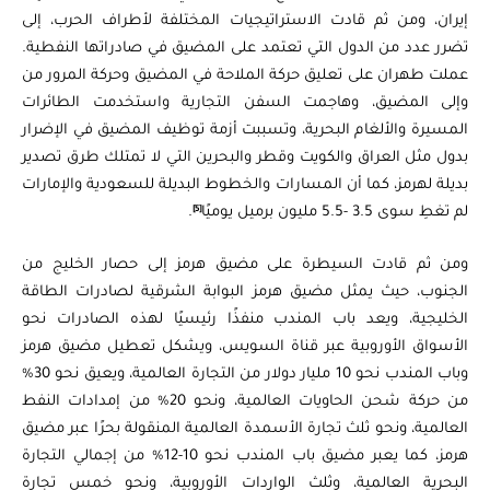
إيران، ومن ثم قادت الاستراتيجيات المختلفة لأطراف الحرب، إلى
تضرر عدد من الدول التي تعتمد على المضيق في صادراتها النفطية.
عملت طهران على تعليق حركة الملاحة في المضيق وحركة المرور من
وإلى المضيق، وهاجمت السفن التجارية واستخدمت الطائرات
المسيرة والألغام البحرية، وتسببت أزمة توظيف المضيق في الإضرار
بدول مثل العراق والكويت وقطر والبحرين التي لا تمتلك طرق تصدير
بديلة لهرمز، كما أن المسارات والخطوط البديلة للسعودية والإمارات
[5]
لم تغطِ سوى 3.5 -5.5 مليون برميل يوميًا
.
ومن ثم قادت السيطرة على مضيق هرمز إلى حصار الخليج من
الجنوب، حيث يمثل مضيق هرمز البوابة الشرقية لصادرات الطاقة
الخليجية، ويعد باب المندب منفذًا رئيسيًا لهذه الصادرات نحو
الأسواق الأوروبية عبر قناة السويس، ويشكل تعطيل مضيق هرمز
وباب المندب نحو 10 مليار دولار من التجارة العالمية، ويعيق نحو 30%
من حركة شحن الحاويات العالمية، ونحو 20% من إمدادات النفط
العالمية، ونحو ثلث تجارة الأسمدة العالمية المنقولة بحرًا عبر مضيق
هرمز، كما يعبر مضيق باب المندب نحو 10-12% من إجمالي التجارة
البحرية العالمية، وثلث الواردات الأوروبية، ونحو خمس تجارة