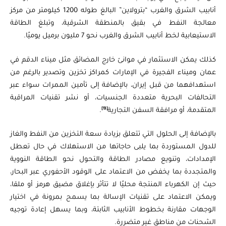
أنابيب الشرق والغرب “بترولاين” البالغ طوله 1200 كيلومتر من مركز
معالجة النفط في بقيق بالمنطقة الشرقية، وتبلغ الطاقة
الاستيعابية لخط أنابيب الشرق والغرب نحو 7 مليون برميل يوميًا.
كذلك يمكن الاستثمار في موانئ خارج المضائق مثل ميناء الدقم في
عمان وميناء الفجيرة في الإمارات كمراكز تخزين وتصدير بالرغم من
استهدافهما من قبل إيران، بالإضافة إلى تأمين الممرات سواء عبر
التحالفات البحرية متعددة الجنسيات، أو نشر تقنيات المراقبة
[13]
المتقدمة، أو مرافقة السفن التجارية
.
بالإضافة إلى الحلول التي تتعلق بزيادة سعة التخزين من النفط والغاز
للدول المستوردة بما يلبى حاجاتها من الاستهلاك في حال تعطل
الإمدادات، وتنويع مصادر الطاقة والتحول نحو الطاقة النووية
والمتجددة بما يخفض من الاعتماد على الوقود الأحفوري عبر البحار،
حيث إن الكهرباء المنتجة محليًا لا تتأثر بإغلاق مضيق هرمز أو ملقا،
ويمكن الاعتماد على تقنيات الإسالة بما يسمح بمرونة في اختيار
الوجهات مقارنة بخطوط الأنابيب الثابتة، وبما يسهل إعادة توجيه
الشحنات من مناطق غير متضررة.