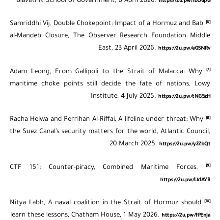
Blavatnik School of Government, 8 April 2026.
https://2u.pw/1bO6pG
[6]
Samriddhi Vij, Double Chokepoint: Impact of a Hormuz and Bab
al-Mandeb Closure, The Observer Research Foundation Middle
East, 23 April 2026.
https://2u.pw/eGSNRv
[7]
Adam Leong, From Gallipoli to the Strait of Malacca: Why
maritime choke points still decide the fate of nations, Lowy
Institute, 4 July 2025.
https://2u.pw/tNGSzH
[8]
Racha Helwa and Perrihan Al-Riffai, A lifeline under threat: Why
the Suez Canal’s security matters for the world, Atlantic Council,
20 March 2025.
https://2u.pw/y2ZbQt
[9]
CTF 151: Counter-piracy, Combined Maritime Forces,
https://2u.pw/Lk1AYB
[10]
Nitya Labh, A naval coalition in the Strait of Hormuz should
learn these lessons, Chatham House, 1 May 2026.
https://2u.pw/fPEnJa