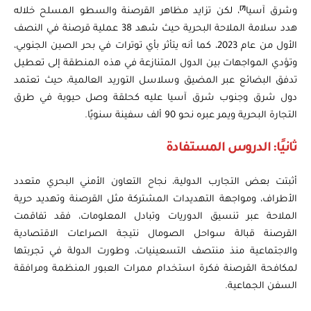
[7]
وشرق آسيا
، لكن تزايد مظاهر القرصنة والسطو المسلح خلاله
هدد سلامة الملاحة البحرية حيث شهد 38 عملية قرصنة في النصف
الأول من عام 2023، كما أنه يتأثر بأي توترات في بحر الصين الجنوبي،
وتؤدي المواجهات بين الدول المتنازعة في هذه المنطقة إلى تعطيل
تدفق البضائع عبر المضيق وسلاسل التوريد العالمية، حيث تعتمد
دول شرق وجنوب شرق آسيا عليه كحلقة وصل حيوية في طرق
التجارة البحرية ويمر عبره نحو 90 ألف سفينة سنويًا.
ثانيًا: الدروس المستفادة
أثبتت بعض التجارب الدولية، نجاح التعاون الأمني البحري متعدد
الأطراف، ومواجهة التهديدات المشتركة مثل القرصنة وتهديد حرية
الملاحة عبر تنسيق الدوريات وتبادل المعلومات، فقد تفاقمت
القرصنة قبالة سواحل الصومال نتيجة الصراعات الاقتصادية
والاجتماعية منذ منتصف التسعينيات، وطورت الدولة في تجربتها
لمكافحة القرصنة فكرة استخدام ممرات العبور المنظمة ومرافقة
السفن الجماعية.