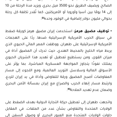
الصالح، ويضيف الطريق نحو 3500 ميل بحري، ويزيد مدة الرحلة من 10
إلى 14 يومًا بين آسيا وأوروبا أو الأمريكتين، كما تُقدر تكلفة كل رحلة
[3]
بحوالي مليون دولار إضافية في الوقود وحده
.
• توظيف مضيق هرمز:
استخدمت إيران مضيق هرمز كورقة ضغط
في سياق الحرب الأمريكية الإسرائيلية ضدها، ردًا على الهجمات
الأمريكية الإسرائيلية على طهران، ووظفت الممر المائي الحيوي الذي
يربط مياه الخليج بالمحيط الهندي، حيث تدرك أن المضيق أداة في
ميزان القوى، ومن يستطيع تعطيل أو تهديد هذا الشريان الحيوي
يمتلك نفوذًا يتجاوز المواجهة العسكرية المباشرة، بما يؤثر على
الأسواق المالية وسلاسل التوريد العالمية، ومع اللجوء إلى مسار
المفاوضات أصبح المضيق ورقة للتفاوض وأداة في يد إيران للردع،
وارتبط مسار إنهاء الحرب والصراع مع إيران بمسألة الأمن البحري
[4]
وضمان عدم تهديد الملاحة
.
واتجهت طهران إلى تعطيل حركة التجارة الدولية بهدف الضغط على
الولايات المتحدة والتفاوض بشأن عدد من الملفات، في المقابل
حاولت الولايات المتحدة منع العبور البحري أو وصول السفن إلى