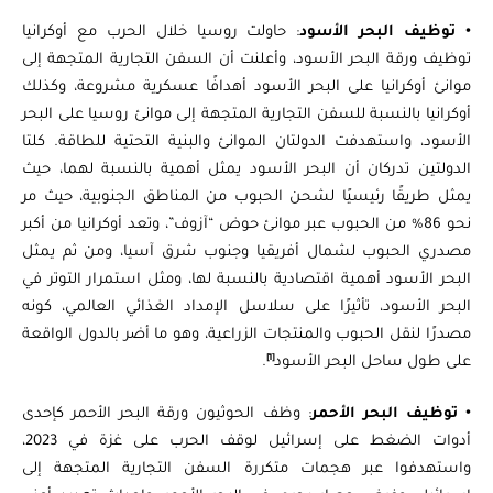
• توظيف البحر الأسود
: حاولت روسيا خلال الحرب مع أوكرانيا
توظيف ورقة البحر الأسود، وأعلنت أن السفن التجارية المتجهة إلى
موانئ أوكرانيا على البحر الأسود أهدافًا عسكرية مشروعة، وكذلك
أوكرانيا بالنسبة للسفن التجارية المتجهة إلى موانئ روسيا على البحر
الأسود، واستهدفت الدولتان الموانئ والبنية التحتية للطاقة. كلتا
الدولتين تدركان أن البحر الأسود يمثل أهمية بالنسبة لهما، حيث
يمثل طريقًا رئيسيًا لشحن الحبوب من المناطق الجنوبية، حيث مر
نحو 86% من الحبوب عبر موانئ حوض “آزوف”، وتعد أوكرانيا من أكبر
مصدري الحبوب لشمال أفريقيا وجنوب شرق آسيا، ومن ثم يمثل
البحر الأسود أهمية اقتصادية بالنسبة لها، ومثل استمرار التوتر في
البحر الأسود، تأثيرًا على سلاسل الإمداد الغذائي العالمي، كونه
مصدرًا لنقل الحبوب والمنتجات الزراعية، وهو ما أضر بالدول الواقعة
[1]
على طول ساحل البحر الأسود
.
• توظيف البحر الأحمر
: وظف الحوثيون ورقة البحر الأحمر كإحدى
أدوات الضغط على إسرائيل لوقف الحرب على غزة في 2023،
واستهدفوا عبر هجمات متكررة السفن التجارية المتجهة إلى