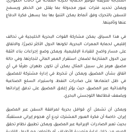
استجابة سريعة لتوفير الحماية لحركة الملاحة في حالات الطوارئ،
ويمكن تحديد فترات عبور مجدولة بما يقلل من الخطر ويسمح
للسفن بالتحرك وفق أنماط يمكن التنبؤ بها بما يسهل فكرة الدفاع
عنها وتأمينها.
في هذا السياق، يمكن مشاركة القوات البحرية الخليجية في تحالف
إقليمي لحماية الممرات البحرية، لكونها الدول الأكثر تضررًا، والاتفاق
على مسار واضح للقيادة الإقليمية، ويمكن وضع إجراءات بناء الثقة
بين الدول المتنازعة لضمان استقرار الممر المائي لتجارتها، وفي حالة
مضيق هرمز على سبيل المثال يمكن أن تكون طهران طرفًا في أي
اتفاق بشأن المضيق، ويمكن أن تنخرط في إدارة مشتركة للمضيق،
في ظل اعتمادها على صادرات النفط، واستيراد السلع الصناعية
والغذائية عبر المضيق، حيث يؤثر إغلاق المضيق على تدفق إيراداتها
ويضعف قطاعها اللوجستي البحري.
ويمكن أن تشمل أي قوافل بحرية لمرافقة السفن عبر المضيق
إيران، خاصة أن فكرة العبور المشترك تردع أي هجوم إيراني مستقبلًا،
بحيث تعبر الصادرات الإيرانية عبر المضيق، ويمكن تطبيق نظام تحقق
العبور من خلال إدارة متعددة الأطراف، أو بالتعاون مع الدول القادرة