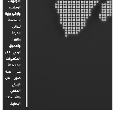
الأولويات
الوطنية،
وتوفير رؤية
استباقية
لبدائل
الحركة
والقرار.
وتعميق
الوعي إزاء
المتغيرات
المختلفة
عبر عدة
صور من
الإنتاج
العلمي،
والأنشطة
البحثية.