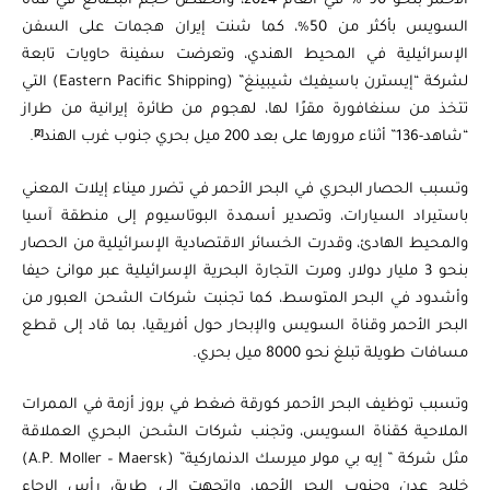
الأحمر بنحو 90 % في العام 2024، وانخفض حجم البضائع في قناة
السويس بأكثر من 50%، كما شنت إيران هجمات على السفن
الإسرائيلية في المحيط الهندي، وتعرضت سفينة حاويات تابعة
لشركة “إيسترن باسيفيك شيبينغ” (Eastern Pacific Shipping) التي
تتخذ من سنغافورة مقرًا لها، لهجوم من طائرة إيرانية من طراز
[2]
“شاهد-136” أثناء مرورها على بعد 200 ميل بحري جنوب غرب الهند
.
وتسبب الحصار البحري في البحر الأحمر في تضرر ميناء إيلات المعني
باستيراد السيارات، وتصدير أسمدة البوتاسيوم إلى منطقة آسيا
والمحيط الهادئ، وقدرت الخسائر الاقتصادية الإسرائيلية من الحصار
بنحو 3 مليار دولار، ومرت التجارة البحرية الإسرائيلية عبر موانئ حيفا
وأشدود في البحر المتوسط، كما تجنبت شركات الشحن العبور من
البحر الأحمر وقناة السويس والإبحار حول أفريقيا، بما قاد إلى قطع
مسافات طويلة تبلغ نحو 8000 ميل بحري.
وتسبب توظيف البحر الأحمر كورقة ضغط في بروز أزمة في الممرات
الملاحية كقناة السويس، وتجنب شركات الشحن البحري العملاقة
مثل شركة ” إيه بي مولر ميرسك الدنماركية” (A.P. Moller – Maersk)
خليج عدن وجنوب البحر الأحمر، واتجهت إلى طريق رأس الرجاء