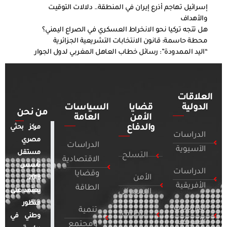
إسرائيل تهاجم أذرع إيران في المنطقة.. دلالات التوقيت
والأهداف
هل تتجه تركيا نحو الانخراط العسكري في الصراع اليمني؟
محطة حاسمة: قانون الانتخابات التشريعية الجزائرية
“اليد الممدودة”: رسائل خطاب العاهل المغربي لدول الجوار
العلاقات
الدولية
قضايا
السياسات
من نحن
الأمن
العامة
والدفاع
مركز بحثي
الدراسات
مصري
الدراسات
الآسيوية
مستقل
التسلح
الاقتصادية
تأسس
الدراسات
وقضايا
الأمن
2018.
الأفريقية
الطاقة
يعتمد على
السيبراني
منظور
الدراسات
تنمية
التطرف
وطني في
الأمريكية
ومجتمع