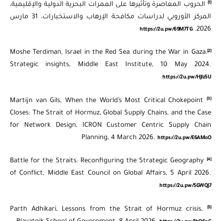
[1]
الحروب المعاصرة وتأثيرها على الممرات البحرية الدولية والإقليمية،
المركز الأوروبي لدراسات مكافحة الإرهاب والاستخبارات، 31 مارس
2026.
https://2u.pw/69M7TG
[2]
Moshe Terdiman, Israel in the Red Sea during the War in Gaza:
Strategic insights, Middle East Institute, 10 May 2024.
https://2u.pw/HJlz5U
[3]
Martijn van Gils, When the World’s Most Critical Chokepoint
Closes: The Strait of Hormuz, Global Supply Chains, and the Case
for Network Design, ICRON Customer Centric Supply Chain
Planning, 4 March 2026.
https://2u.pw/E6AMoO
[4]
Battle for the Straits: Reconfiguring the Strategic Geography
of Conflict, Middle East Council on Global Affairs, 5 April 2026.
https://2u.pw/5GWQJ7
[5]
Parth Adhikari, Lessons from the Strait of Hormuz crisis,