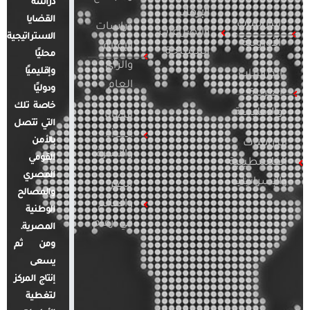
دراسة
الإرهاب
القضايا
الدراسات
دراسات
والصراعات
الاستراتيجية
الأوروبية
الإعلام
المسلحة
محليًا
والرأي
وإقليميًا
الدراسات
العام
ودوليًا
العربية
خاصة تلك
والإقليمية
قضايا
التي تتصل
المرأة
بالأمن
الدراسات
والأسرة
القومي
الفلسطينية
المصري
والإسرائيلية
مصر
والمصالح
والعالم
الوطنية
في أرقام
المصرية.
ومن ثم
يسعى
إنتاج المركز
لتغطية