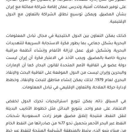
على توفير ضمانات أمنية، وتدرس عمان إقامة شراكة مماثلة مع إيران
بشأن المضيق، ويمكن توسيع نطاق الشراكة بالتعاون مع الدول
الإقليمية.
كذلك يمكن التعاون بين الدول الخليجية في مجال تبادل المعلومات
البحرية بشكل جماعي، بما يطور فكرة الاستجابة السريعة للتهديدات
البحرية، وتشكيل فرق عمل لإزالة الألغام وإنشاء أنظمة مراقبة
بحرية خاصة بالمضيق، ويجب الأخذ في الاعتبار فكرة أن إيران ليست
دولة عضو في اتفاقية الأمم المتحدة لقانون البحار، كما أن الإمارات
والبحرين وإيران ليست من الدول الموقعة على اتفاقية البحث والإنقاذ
البحري لعام 1979، لذلك يمكن إنشاء مناطق للبحث والإنقاذ، وخطط
لإدارة حركة الملاحة، والتعاون الإقليمي في تبادل المعلومات.
في السياق ذاته، يمكن تنويع استراتيجيات تحرك الدول لخفض
الاعتماد على ممر واحد، بتنويع البدائل مثل خطوط الأنابيب البديلة
لنقل النفط، فنتيجة إغلاق مضيق هرمز زادت السعودية شحنات
النفط عبر البحر الأحمر بتحميل نحو 77% من صادراتها من النفط الخام
من ميناء ينبع الذي يرتبط بالمنطقة الشرقية المنتجة للنفط عبر خط