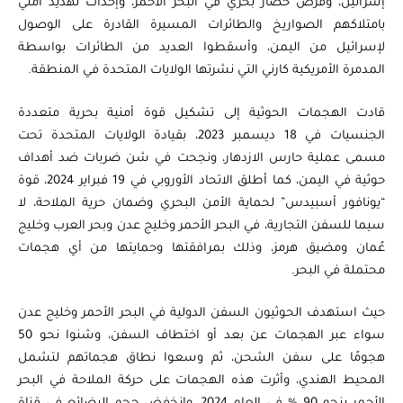
إسرائيل، وفرض حصار بحري في البحر الأحمر، وإحداث تهديد أمني
بامتلاكهم الصواريخ والطائرات المسيرة القادرة على الوصول
لإسرائيل من اليمن، وأسقطوا العديد من الطائرات بواسطة
المدمرة الأمريكية كارني التي نشرتها الولايات المتحدة في المنطقة.
قادت الهجمات الحوثية إلى تشكيل قوة أمنية بحرية متعددة
الجنسيات في 18 ديسمبر 2023، بقيادة الولايات المتحدة تحت
مسمى عملية حارس الازدهار، ونجحت في شن ضربات ضد أهداف
حوثية في اليمن، كما أطلق الاتحاد الأوروبي في 19 فبراير 2024، قوة
“يونافور أسبيدس” لحماية الأمن البحري وضمان حرية الملاحة، لا
سيما للسفن التجارية، في البحر الأحمر وخليج عدن وبحر العرب وخليج
عُمان ومضيق هرمز، وذلك بمرافقتها وحمايتها من أي هجمات
محتملة في البحر.
حيث استهدف الحوثيون السفن الدولية في البحر الأحمر وخليج عدن
سواء عبر الهجمات عن بعد أو اختطاف السفن، وشنوا نحو 50
هجومًا على سفن الشحن، ثم وسعوا نطاق هجماتهم لتشمل
المحيط الهندي، وأثرت هذه الهجمات على حركة الملاحة في البحر