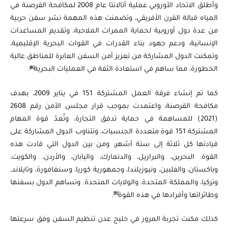
وأطلق الاتحاد الأوروبي عملية أتالانتا عام 2008 لمكافحة القرصنة في
المياه قبالة القرن الأفريقي، وتضمنت هذه المهمة نشر سفن حربية
من عدة دول أوروبية لحماية الممرات الملاحية، وتقديم المساعدات
الإنسانية، ودعم جهود بناء القدرات في القوات البحرية الإقليمية،
وتمكنت الدول المشاركة من تعزيز أمن السفن العابرة للمناطق عالية
[8]
الخطورة، مما ساهم في استعادة الثقة في العمليات البحرية
.
كما تم إنشاء فرقة العمل المشتركة 151 في يناير 2009، بهدف
مكافحة القرصنة، واعتمدت بموجب قرار مجلس الأمن رقم 2608
(2021) للمساهمة في حماية تدفق التجارة، وتُعدّ قوة المهام
المشتركة 151 قوة متعددة الجنسيات، وتتناوب الدول المشاركة على
قيادتها كل ثلاثة إلى ستة أشهر، ومن بين الدول التي قادت هذه
القوة: البحرين، والبرازيل، والدنمارك، واليابان، والأردن، والكويت،
وباكستان، والفلبين، ونيوزيلندا، وجمهورية كوريا، وسنغافورة، وتايلاند،
وتركيا، والمملكة المتحدة، والولايات المتحدة. وتساهم الدول بسفنها
[9]
وطائراتها وأفرادها في هذه القوة
.
كذلك مكنت تجربة المرور في خليج عدن تنظيم السفن وفق سرعتها