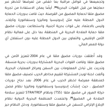
وتجميعها في قوافل مراقبة بما خفض من تعرضها للخطر عبر
[10]
حمايتها من قبل القوات البحرية
. أيضًا يمكن الاستفادة من تجربة
مضيق ملقا لحماية المضيق من القرصنة، حيث قامت بدوريات الحماية
الدول المطلة عليه مثل إندونيسيا وماليزيا وسنغافورة وتايلاند،
وليس بالاعتماد على قوات بحرية أجنبية. واستطاعت دوريات مضيق
ملقا حماية الملاحة البحرية في المنطقة، بما دلل على فعالية نظام
الأمن الإقليمي، والتعاون بين الدول المطلة عليه دون استغلال أي
دولة للممر المائي.
وقد أُطلقت دوريات مضيق ملقا في عام 2004 لتعزيز الأمن في
مضيق ملقا، وقامت القوات البحرية المشاركة بدوريات بحرية منسقة،
وتدربت على تبادل المعلومات بين السفن ومراكز العمليات البحرية،
وألغت لجنة لويدز المشتركة لتقييم مخاطر الحرب تصنيف مضيق ملقا
كمنطقة معرضة لخطر الحرب في عام 2006، بعد نجاح دوريات
المضيق ، حيث إنشأت إندونيسيا وسنغافورة وماليزيا نظام فصل
حركة المرور في مضيق ملقا (TSS) ونظام STRAITREP لتعزيز سلامة
[11]
الملاحة في المضيق
، واعتمدت المنظمة البحرية الدولية نظام
الإبلاغ الإلزامي للسفن في مضيق ملقا وسنغافورة، ودخل النظام حيز