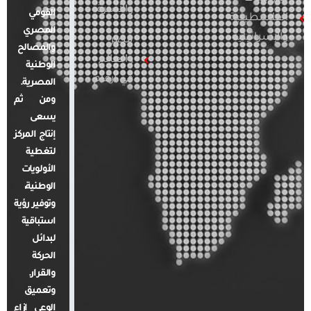
والأسرة
القومي
الفلسطينية
المصري
والإسرائيلية
مصر
والمصالح
والعالم
الوطنية
في أرقام
المصرية.
ومن ثم
يسعى
إنتاج المركز
لتغطية
الأولويات
الوطنية،
وتوفير رؤية
استباقية
لبدائل
الحركة
والقرار.
وتعميق
الوعي إزاء