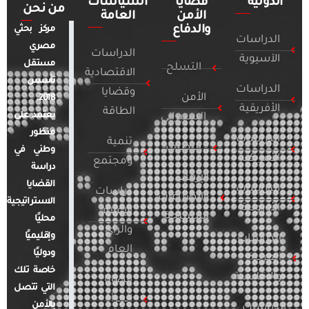
الدولية
قضايا
السياسات
من نحن
الأمن
العامة
والدفاع
مركز بحثي
الدراسات
مصري
الدراسات
الآسيوية
مستقل
التسلح
الاقتصادية
تأسس
الدراسات
وقضايا
الأمن
2018.
الأفريقية
الطاقة
يعتمد على
السيبراني
منظور
الدراسات
تنمية
التطرف
وطني في
الأمريكية
ومجتمع
دراسة
الإرهاب
القضايا
الدراسات
دراسات
والصراعات
الاستراتيجية
الأوروبية
الإعلام
المسلحة
محليًا
والرأي
وإقليميًا
الدراسات
العام
ودوليًا
العربية
خاصة تلك
والإقليمية
قضايا
التي تتصل
المرأة
بالأمن
الدراسات