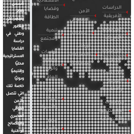
الاقتصادية
تأسس
الدراسات
وقضايا
الأمن
2018.
الأفريقية
الطاقة
يعتمد على
السيبراني
منظور
الدراسات
تنمية
التطرف
وطني في
الأمريكية
ومجتمع
دراسة
الإرهاب
القضايا
الدراسات
دراسات
والصراعات
الاستراتيجية
الأوروبية
الإعلام
المسلحة
محليًا
والرأي
وإقليميًا
الدراسات
العام
ودوليًا
العربية
خاصة تلك
والإقليمية
قضايا
التي تتصل
المرأة
بالأمن
الدراسات
والأسرة
القومي
الفلسطينية
المصري
والإسرائيلية
مصر
والمصالح
والعالم
الوطنية