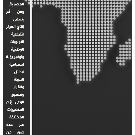
في أرقام
المصرية.
ومن ثم
يسعى
إنتاج المركز
لتغطية
الأولويات
الوطنية،
وتوفير رؤية
استباقية
لبدائل
الحركة
والقرار.
وتعميق
الوعي إزاء
المتغيرات
المختلفة
عبر عدة
صور من