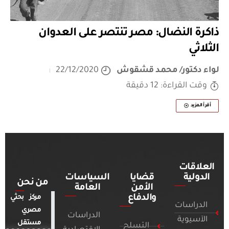
ذاكرة النضال: مصر تنتصر على العدوان
الثلاثي
لواء دكتور/ محمد قشقوش
22/12/2020
وقت القراءة: 12 دقيقة
أقرأ المزيد
العلاقات
الدولية
قضايا
السياسات
من نحن
الأمن
العامة
والدفاع
مركز بحثي
الدراسات
مصري
الدراسات
الآسيوية
مستقل
التسلح