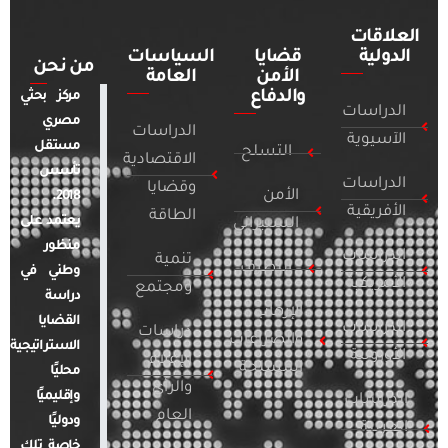
العلاقات
الدولية
قضايا
السياسات
من نحن
الأمن
العامة
والدفاع
مركز بحثي
الدراسات
مصري
الدراسات
الآسيوية
مستقل
التسلح
الاقتصادية
تأسس
الدراسات
وقضايا
الأمن
2018.
الأفريقية
الطاقة
يعتمد على
السيبراني
منظور
الدراسات
تنمية
التطرف
وطني في
الأمريكية
ومجتمع
دراسة
الإرهاب
القضايا
الدراسات
دراسات
والصراعات
الاستراتيجية
الأوروبية
الإعلام
المسلحة
محليًا
والرأي
وإقليميًا
الدراسات
العام
ودوليًا
العربية
خاصة تلك