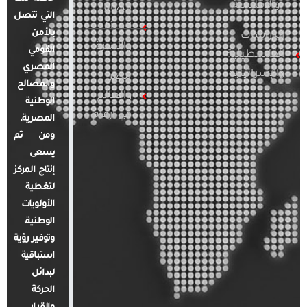
والإقليمية
قضايا
التي تتصل
المرأة
بالأمن
الدراسات
والأسرة
القومي
الفلسطينية
المصري
والإسرائيلية
مصر
والمصالح
والعالم
الوطنية
في أرقام
المصرية.
ومن ثم
يسعى
إنتاج المركز
لتغطية
الأولويات
الوطنية،
وتوفير رؤية
استباقية
لبدائل
الحركة