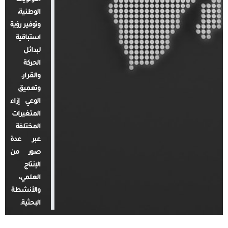
الوطنية،
وتوفير رؤية
استباقية
لبدائل
الحركة
والقرار.
وتعميق
الوعي إزاء
المتغيرات
المختلفة
عبر عدة
صور من
الإنتاج
العلمي،
والأنشطة
البحثية.