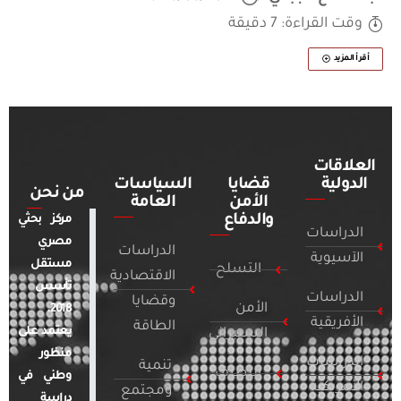
وقت القراءة: 7 دقيقة
أقرأ المزيد
العلاقات
الدولية
قضايا
السياسات
من نحن
الأمن
العامة
والدفاع
مركز بحثي
الدراسات
مصري
الدراسات
الآسيوية
مستقل
التسلح
الاقتصادية
تأسس
الدراسات
وقضايا
الأمن
2018.
الأفريقية
الطاقة
يعتمد على
السيبراني
منظور
الدراسات
تنمية
التطرف
وطني في
الأمريكية
ومجتمع
دراسة