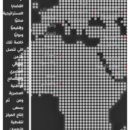
الإرهاب
القضايا
الدراسات
دراسات
والصراعات
الاستراتيجية
الأوروبية
الإعلام
المسلحة
محليًا
والرأي
وإقليميًا
الدراسات
العام
ودوليًا
العربية
خاصة تلك
والإقليمية
قضايا
التي تتصل
المرأة
بالأمن
الدراسات
والأسرة
القومي
الفلسطينية
المصري
والإسرائيلية
مصر
والمصالح
والعالم
الوطنية
في أرقام
المصرية.
ومن ثم
يسعى
إنتاج المركز
لتغطية
الأولويات