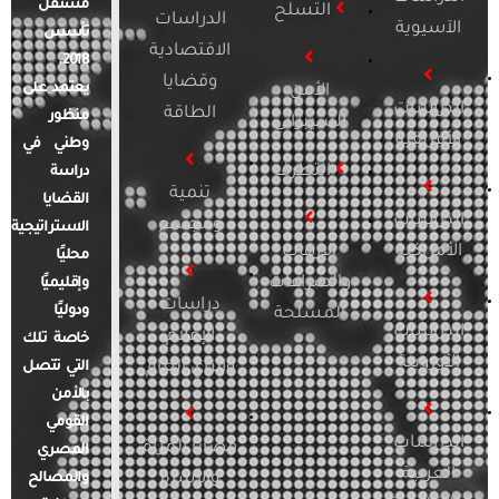
مستقل
التسلح
الدراسات
الآسيوية
تأسس
الاقتصادية
2018.
وقضايا
يعتمد على
الأمن
الدراسات
الطاقة
منظور
السيبراني
الأفريقية
وطني في
التطرف
دراسة
تنمية
القضايا
الدراسات
ومجتمع
الاستراتيجية
الأمريكية
الإرهاب
محليًا
والصراعات
وإقليميًا
دراسات
ودوليًا
المسلحة
الدراسات
الإعلام
خاصة تلك
الأوروبية
والرأي العام
التي تتصل
بالأمن
القومي
الدراسات
قضايا المرأة
المصري
العربية
والأسرة
والمصالح