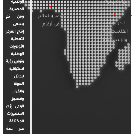
والإقليمية
الوطنية
المصرية.
مصر والعالم
ومن ثم
الدراسات
في أرقام
يسعى
الفلسطينية
إنتاج المركز
لتغطية
والإسرائيلية
الأولويات
الوطنية،
وتوفير رؤية
استباقية
لبدائل
الحركة
والقرار.
وتعميق
الوعي إزاء
المتغيرات
المختلفة
عبر عدة