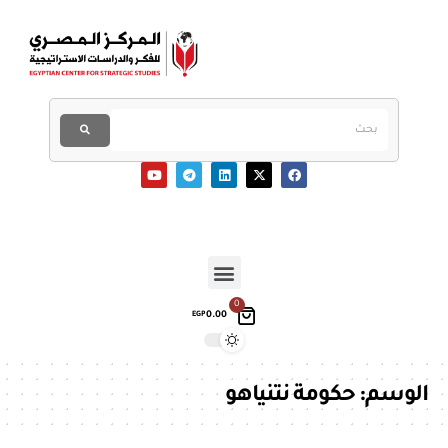
0
0.00
EGP
الوسم:
حكومة نتنياهو