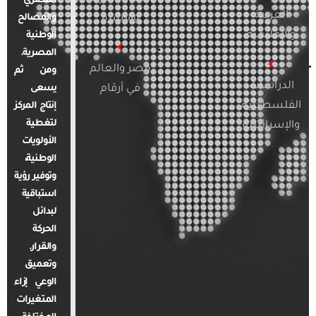
المصري
العربية
والأسرة
والمصالح
والإقليمية
الوطنية
المصرية.
مصر والعالم
ومن ثم
الدراسات
في أرقام
يسعى
الفلسطينية
إنتاج المركز
لتغطية
والإسرائيلية
الأولويات
الوطنية،
وتوفير رؤية
استباقية
لبدائل
الحركة
والقرار.
وتعميق
الوعي إزاء
المتغيرات