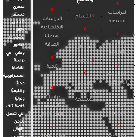
والدفاع
مصري
الدراسات
مستقل
التسلح
الدراسات
الآسيوية
تأسس
الاقتصادية
2018.
وقضايا
يعتمد على
الأمن
الدراسات
الطاقة
منظور
السيبراني
الأفريقية
وطني في
التطرف
دراسة
تنمية
القضايا
الدراسات
ومجتمع
الاستراتيجية
الأمريكية
الإرهاب
محليًا
والصراعات
وإقليميًا
دراسات
ودوليًا
المسلحة
الدراسات
الإعلام
خاصة تلك
الأوروبية
والرأي العام
التي تتصل
بالأمن
القومي
الدراسات
قضايا المرأة