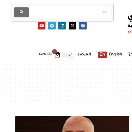
0
En
ز
English
المرصد
EGP
0.00