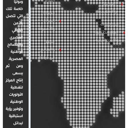
العام
ودوليًا
العربية
خاصة تلك
والإقليمية
قضايا
التي تتصل
المرأة
بالأمن
الدراسات
والأسرة
القومي
الفلسطينية
المصري
والإسرائيلية
مصر
والمصالح
والعالم
الوطنية
في أرقام
المصرية.
ومن ثم
يسعى
إنتاج المركز
لتغطية
الأولويات
الوطنية،
وتوفير رؤية
استباقية
لبدائل