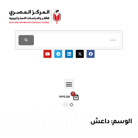
0
0.00
EGP
الوسم:
داعش