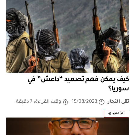
كيف يمكن فهم تصعيد “داعش” في
سوريا؟
تقى النجار
15/08/2023
وقت القراءة: 7 دقيقة
أقرأ المزيد