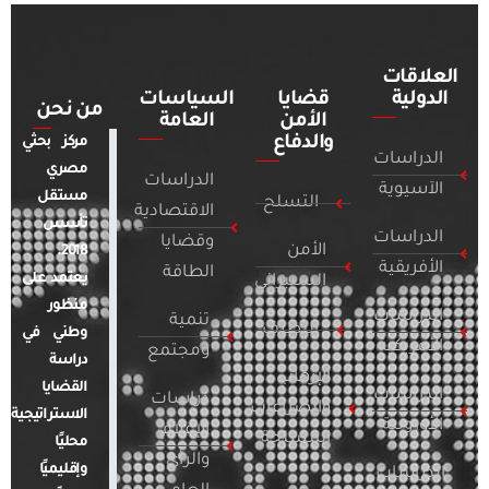
العلاقات
الدولية
قضايا
السياسات
من نحن
الأمن
العامة
والدفاع
مركز بحثي
الدراسات
مصري
الدراسات
الآسيوية
مستقل
التسلح
الاقتصادية
تأسس
الدراسات
وقضايا
الأمن
2018.
الأفريقية
الطاقة
يعتمد على
السيبراني
منظور
الدراسات
تنمية
التطرف
وطني في
الأمريكية
ومجتمع
دراسة
الإرهاب
القضايا
الدراسات
دراسات
والصراعات
الاستراتيجية
الأوروبية
الإعلام
المسلحة
محليًا
والرأي
وإقليميًا
الدراسات