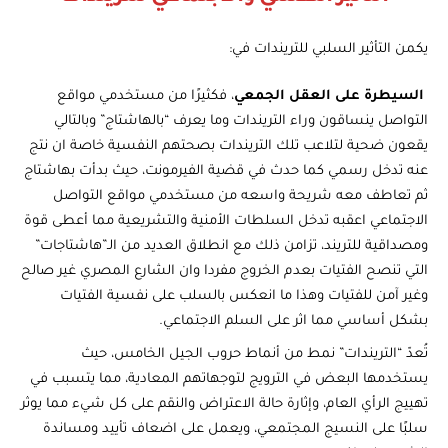
يكمن التأثير السلبي للتريندات في:
السيطرة على العقل الجمعي
، فكثيرًا من مستخدمي مواقع
التواصل ينساقون وراء التريندات وما يعرف “بالهاشتاج” وبالتالي
يقعون ضحية لتلاعب تلك التريندات بصحتهم النفسية خاصة ان نتج
عنه تدخل رسمي كما حدث في قضية الفيرمونت، حيث بدأت بهاشتاج
ثم تعاطف معه شريحة واسعه من مستخدمي مواقع التواصل
الاجتماعي اعقبه تدخل السلطات الأمنية والتشريعية مما أعطى قوة
ومصداقية للتريند، تزامن ذلك مع انطلاق العديد من الـ”هاشتاجات”
التي تنصح الفتيات بعدم الخروج مفردا وان الشارع المصري غير صالح
وغير آمن للفتيات وهذا ما انعكس بالسلب على نفسية الفتيات
بشكل أساسي مما اثر على السلم الاجتماعي.
تُعدّ “التريندات” نمط من أنماط حروب الجيل الخامس، حيث
يستخدمها البعض في الترويج لتوجهاتهم المعادية، مما يتسبب في
تهييج الرأي العام، وإثارة حالة الاعتراض والنقم على كل شيء مما يوثر
سلبًا على النسيج المجتمعي، ويعمل على اضعاف تأييد ومساندة