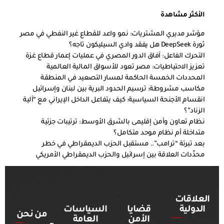
الأكثر مشاهدة
مؤشر مديري المشتريات: نمو واعد للقطاع غير النفطي في مصر
ثورة DeepSeek هل يفقد وادي السيليكون تاجه؟
التحرك الفاعل: آفاق الدور المصري في عمليات إعمار قطاع غزة
تعزيز الاحتياطيات: مصر تعود للأسواق المالية العالمية
المحددات الخمسة الحاكمة لمسار التصعيد في المنطقة
مكاسب مشروطة: ترسيم الحدود البرية بين لبنان وإسرائيل
انقسام الأجنحة السياسية: كيف يتفاعل الداخل الإيراني مع “آلية
الزناد”؟
نظام تعاون وأمن إقليمى بالشرق الأوسط: ترتيبات جزئية
متداخلة أم نظام موحد متكامل؟
بعد تبرئة “ترامب”.. مستقبل الحزب الديمقراطي في خطر
محدِّدات العلاقة بين إسرائيل والحزب الديمقراطي الأمريكي
العلاقات
الدولية
قضايا
السياسات
من نحن
الأمن
العامة