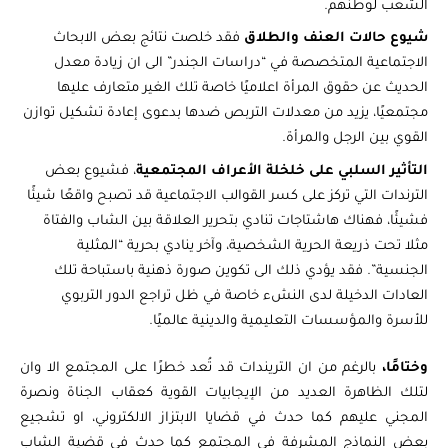
الشعب لوطنهم.
شيوع حالات العنف والطلاق
فقد خلصت نتائج بعض الابحاث
الاجتماعية المتخصصة في “دراسات الجندر” الى ان زيادة معدل
الحديث عن حقوق المرأة اعلاميًا خاصة تلك الغير متعارف عليها
مجتمعيًا، يزيد من معدلات التربص ضدها بدعوى إعادة تشكيل توازن
القوي بين الرجل والمرأة.
التأثير السلبي على خلخلة الأعراف المجتمعية
، فشيوع بعض
الترندات التي تركز على كسر القوالب الاجتماعية قد تصبح واقعًا شيئًا
فشيئًا، فهناك هاشتاجات تنادي بتحرير العلاقة بين الشاب والفتاة
مثلا تحت ذريعة الحرية الشخصية، وآخر ينادي بحرية “المثلية
الجنسية”. فقد يؤدي ذلك الى تكوين صورة ذهنية باستباحة تلك
العادات الدخيلة لدى النشء خاصة في ظل تراجع الدور التربوي
للأسرة والمؤسسات التعليمية والدينية عالميًا.
وختامًا،
بالرغم من ان التريندات قد تُعد خطرًا على المجتمع الا وان
لتلك الظاهرة العديد من الإيجابيات القوية كعقاب الجناة ونصرة
المجني عليهم كما حدث في قضايا الابتزاز الالكتروني، او تشجيع
بعض النماذج المشرفة في المجتمع كما حدث في قضية الشاب