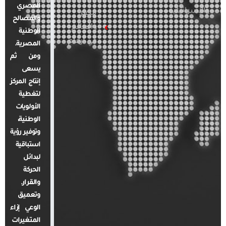
المصري
والإسرائيلية
مصر
والمصالح
والعالم
الوطنية
في أرقام
المصرية.
ومن ثم
يسعى
إنتاج المركز
لتغطية
الأولويات
الوطنية،
وتوفير رؤية
استباقية
لبدائل
الحركة
والقرار.
وتعميق
الوعي إزاء
المتغيرات