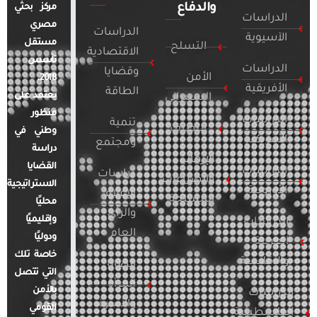
والدفاع
مركز بحثي
الدراسات
مصري
الدراسات
الآسيوية
مستقل
التسلح
الاقتصادية
تأسس
الدراسات
وقضايا
الأمن
2018.
الأفريقية
الطاقة
يعتمد على
السيبراني
منظور
الدراسات
تنمية
التطرف
وطني في
الأمريكية
ومجتمع
دراسة
الإرهاب
القضايا
الدراسات
دراسات
والصراعات
الاستراتيجية
الأوروبية
الإعلام
المسلحة
محليًا
والرأي
وإقليميًا
الدراسات
العام
ودوليًا
العربية
خاصة تلك
والإقليمية
قضايا
التي تتصل
المرأة
بالأمن
الدراسات
والأسرة
القومي
الفلسطينية