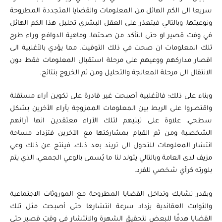
سريعا الى الكم الهائل من المعلومات والقضايا المتجددة المطروحة
ونوعيتها، وبالتالي فيتعذر على العقل البشري تحليل هذا الكم الهائل
في وقت قصير او حتى التأكد من صحتها، وماهية الدوافع وراء طرح
تلك المعلومات ان صحت في ذلك التوقيت. مما يؤدي بالأغلبية الى
اقصار مداركهم ووعيهم على مرحلة استقبال المعلومات فقط دون
الانتقال الى مرحلة المعالجة والتحليل ومن ثم الخروج بنتائج.
وبناء على ذلك؛ فالأغلبية أصبحت غير قادرة على تكوين آراء مستقلة
واقتصروا على الربط بين المعلومات الممزوجة بآراء الأخرين بشكل
سطحي، علاوة على تبنيهم لتلك الآراء معتقدين انها آرائهم
الشخصية ومن ثم القيام بمشاركتها مع الآخرين فتزداد مساحة
انتشار المعلومات للتحول الى تريند بعد ذلك، فينتج عن ذلك وعي
مزيف لدى العامة وبالتالي يتولد لنا ما يُسمى بالوعي الجمعي، الذي يتم
بلورته كرأي شخصي للفرد.
وبقدر تشابك وتداخل القضايا المطروحة مع الموروثات الاجتماعية
والثوابت العقائدية يزداد سرعة انتشارها حتى أصبحت مثل تلك
القضايا هدفًا للبعض لتحقيق الشهرة والانتشار في وقتٍ قصير حتى