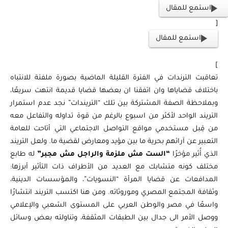
استمع للمقال
[
استمع للمقال
]
تعاقبت الترندات في الفترة القليلة الماضية بصورة ملفتة للانتباه
باختلاف قضاياها وان اتفقنا ان بعضها قضايا قديمة انتهت سريعًا،
وبملاحظة الصفة المشتركة بين تلك “التريندات” نجد عدم استمرار
التريند الواحد لأكثر من اسبوع بالرغم من قوة تداوله والتفاعل معه
من قِبل مستخدمي مواقع التواصل الاجتماعي التي أتاحت للعامة
التعبير عن آرائهم بحرية ما بين مؤيد ومعارض لقضية ما. ولعل التريند
الذي أُثير مؤخرًا
“الست مش ملزمة والراجل مش مجبر”
له طابع
مختلف كونه متشابك مع العديد من الأطراف ذات التأثير أبرزها:
المدافعات عن قضايا المرأة “النسويات”، والمؤسسات الدينية،
وثقافة المجتمع المصري وموروثاته. ومن هنا اكتسب التريند انتشارًا
واسعًا في مصر والوطن العربي على المستوى الشعبي والإعلامي
ووصل الأمر الى جدال بين الطبقات المثقفة، وتناولته بعض وسائل