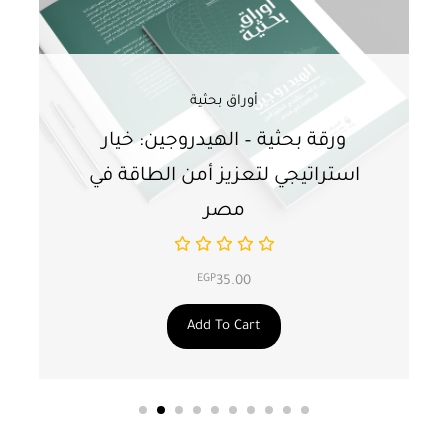
أوراق بحثية
ورقة بحثية – الهيدروجين: خيار
و
استراتيجي لتعزيز أمن الطاقة في
ا
مصر
EGP
35.00
Add To Cart