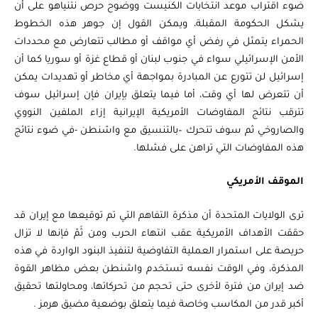
ضوء اقتراب موعد انتخابات الكنيست ووضوح حرص نتنياهو على أن
يشكل الحكومة المقبلة، ويمكن القول إن جوهر هذه الخطوط
الحمراء يتمثل في رفض أي مواقف أو مطالب تتعارض مع محددات
الأمن الإسرائيلي سواء في جنوب لبنان أو قطاع غزة أو سوريا كما أن
إسرائيل لن تتورع عن المبادرة بمواجهة أي مخاطر أو تهديدات يمكن
أن تتعرض لها أي وقت، أما فيما يتعلق بإيران فإن إسرائيل سوف
تترقب نتائج المفاوضات الأمريكية الإيرانية إزاء الملفين النووي
والصاروخي ثم سوف تتحرك –بالتنسيق مع واشنطن -في ضوء نتائج
هذه المفاوضات التي تراهن على فشلها.
الموقف الأمريكي
ترى الولايات المتحدة أن مذكرة التفاهم التي تم توقيعها مع إيران قد
حققت الأهداف الأمريكية عقب انتهاء الحرب ومن ثَمّ فإنها لا تزال
حريصة على استمرار العملية التفاوضية لتنفيذ البنود الواردة في هذه
المذكرة، وفي الوقت نفسه تستخدم واشنطن بعض مظاهر القوة
ضد إيران من فترة لأخرى حتى تحجم من تحركاتها، ومحاولتها تحقيق
أكبر قدر من المكاسب وخاصة فيما يتعلق بوضعية مضيق هرمز .