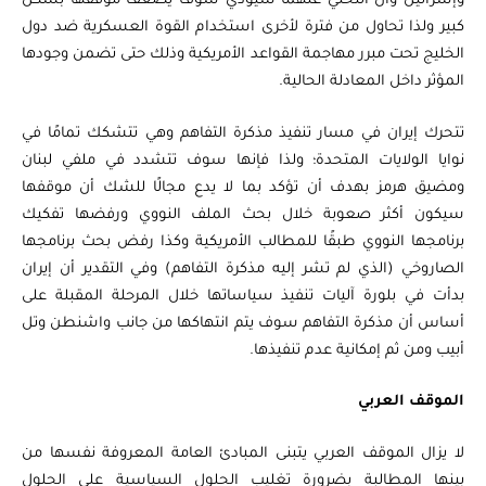
وإسرائيل وأن التخلي عنهما سيؤدي سوف يضعف موقفها بشكل
كبير ولذا تحاول من فترة لأخرى استخدام القوة العسكرية ضد دول
الخليج تحت مبرر مهاجمة القواعد الأمريكية وذلك حتى تضمن وجودها
المؤثر داخل المعادلة الحالية.
تتحرك إيران في مسار تنفيذ مذكرة التفاهم وهي تتشكك تمامًا في
نوايا الولايات المتحدة؛ ولذا فإنها سوف تتشدد في ملفي لبنان
ومضيق هرمز بهدف أن تؤكد بما لا يدع مجالًا للشك أن موقفها
سيكون أكثر صعوبة خلال بحث الملف النووي ورفضها تفكيك
برنامجها النووي طبقًا للمطالب الأمريكية وكذا رفض بحث برنامجها
الصاروخي (الذي لم تشر إليه مذكرة التفاهم) وفي التقدير أن إيران
بدأت في بلورة آليات تنفيذ سياساتها خلال المرحلة المقبلة على
أساس أن مذكرة التفاهم سوف يتم انتهاكها من جانب واشنطن وتل
أبيب ومن ثم إمكانية عدم تنفيذها.
الموقف العربي
لا يزال الموقف العربي يتبنى المبادئ العامة المعروفة نفسها من
بينها المطالبة بضرورة تغليب الحلول السياسية على الحلول