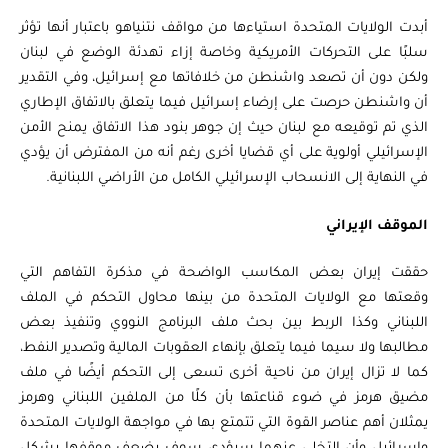
أبدت الولايات المتحدة استياءها من مواقف نتنياهو باعتبار أنها تؤثر
سلبًا على التحركات الأمريكية وخاصة إزاء تهدئة الوضع في لبنان
ولكن دون أن تصعد واشنطن من خلافاتها مع إسرائيل، وفي التقدير
أن واشنطن حرصت على إرضاء إسرائيل فيما يتعلق بالاتفاق الإطاري
الذي تم توقيعه مع لبنان حيث إن جوهر بنود هذا الاتفاق يمنح الأمن
الإسرائيلي أولوية على أي قضايا أخرى رغم أنه من المفترض أن يؤدي
في النهاية إلى الانسحاب الإسرائيلي الكامل من الأراضي اللبنانية.
الموقف الإيراني
حققت إيران بعض المكاسب الواضحة في مذكرة التفاهم التي
وقعتها مع الولايات المتحدة من بينها محاول التحكم في الملف
اللبناني وكذا الربط بين بحث ملف البرنامج النووي وتنفيذ بعض
مطالبها ولا سيما فيما يتعلق بإنهاء العقوبات المالية وتصدير النفط،
كما لا تزال إيران من ناحية أخرى تسعى إلى التحكم أيضًا في ملف
مضيق هرمز في ضوء قناعتها بأن كلًا من الملفين اللبناني وهرمز
يمثلان أهم عناصر القوة التي تتمتع بها في مواجهة الولايات المتحدة