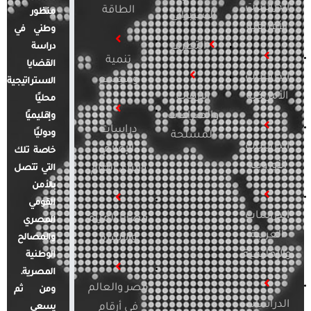
الدراسات
الطاقة
منظور
السيبراني
الأفريقية
وطني في
التطرف
دراسة
تنمية
القضايا
الدراسات
ومجتمع
الاستراتيجية
الأمريكية
الإرهاب
محليًا
والصراعات
وإقليميًا
دراسات
ودوليًا
المسلحة
الدراسات
الإعلام
خاصة تلك
الأوروبية
والرأي العام
التي تتصل
بالأمن
القومي
الدراسات
قضايا المرأة
المصري
العربية
والأسرة
والمصالح
والإقليمية
الوطنية
المصرية.
مصر والعالم
ومن ثم
الدراسات
في أرقام
يسعى