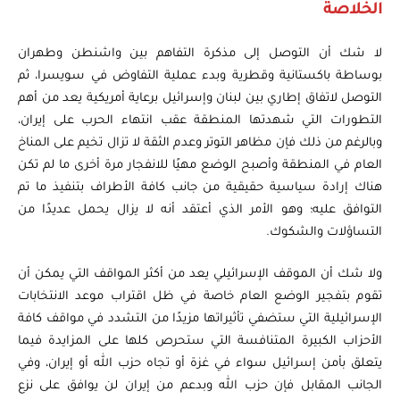
الخلاصة
لا شك أن التوصل إلى مذكرة التفاهم بين واشنطن وطهران
بوساطة باكستانية وقطرية وبدء عملية التفاوض في سويسرا، ثم
التوصل لاتفاق إطاري بين لبنان وإسرائيل برعاية أمريكية يعد من أهم
التطورات التي شهدتها المنطقة عقب انتهاء الحرب على إيران،
وبالرغم من ذلك فإن مظاهر التوتر وعدم الثقة لا تزال تخيم على المناخ
العام في المنطقة وأصبح الوضع مهيًا للانفجار مرة أخرى ما لم تكن
هناك إرادة سياسية حقيقية من جانب كافة الأطراف بتنفيذ ما تم
التوافق عليه؛ وهو الأمر الذي أعتقد أنه لا يزال يحمل عديدًا من
التساؤلات والشكوك.
ولا شك أن الموقف الإسرائيلي يعد من أكثر المواقف التي يمكن أن
تقوم بتفجير الوضع العام خاصة في ظل اقتراب موعد الانتخابات
الإسرائيلية التي ستضفي تأثيراتها مزيدًا من التشدد في مواقف كافة
الأحزاب الكبيرة المتنافسة التي ستحرص كلها على المزايدة فيما
يتعلق بأمن إسرائيل سواء في غزة أو تجاه حزب الله أو إيران، وفي
الجانب المقابل فإن حزب الله وبدعم من إيران لن يوافق على نزع