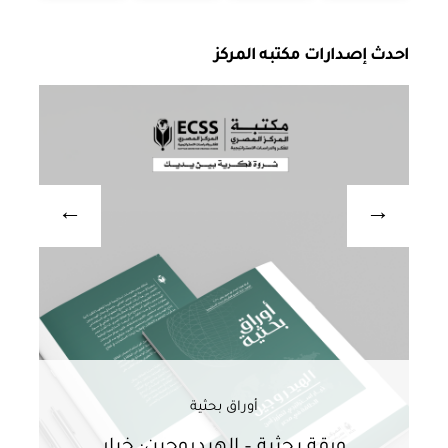
احدث إصدارات مكتبه المركز
أوراق بحثية
ورقة بحثية – الهيدروجين: خيار
و