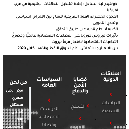
كونفيدرالية الساحل: إعادة تشكيل التحالفات الإقليمية في غرب
أفريقيا
الفجوة الخضراء: القمة الأفريقية للمناخ بين الالتزام السياسي
وتحدي التمويل
الضبعة.. حلم قديم على طريق التحقق
تأثيرات فيروس كورونا على القطاعات الاقتصادية عالميًّا ومصريًّا
التداعيات الاقتصادية لانفجار مرفأ بيروت
بين الانهيار والانتعاش: أداء أسواق النفط والذهب خلال 2020
العلاقات
الدولية
قضايا
السياسات
من نحن
الأمن
العامة
والدفاع
مركز بحثي
مصري
الدراسات
مستقل
التسلح
الدراسات
الآسيوية
تأسس
الاقتصادية
2018.
وقضايا
يعتمد على
الأمن