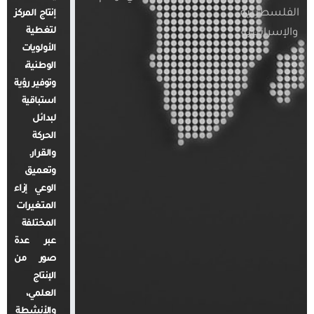
الفلسطينية
إنتاج المركز
لتغطية
والإسرائيلية
الأولويات
الوطنية،
وتوفير رؤية
استباقية
لبدائل
الحركة
والقرار.
وتعميق
الوعي إزاء
المتغيرات
المختلفة
عبر عدة
صور من
الإنتاج
العلمي،
والأنشطة