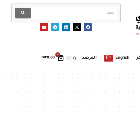
0
En
ز
English
المرصد
EGP
0.00