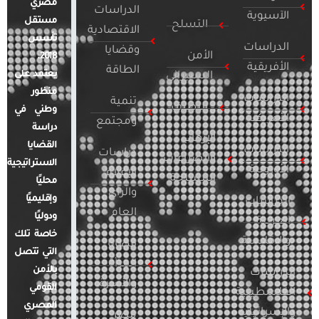
مصري
الدراسات
الآسيوية
مستقل
التسلح
الاقتصادية
تأسس
الدراسات
وقضايا
الأمن
2018.
الأفريقية
الطاقة
يعتمد على
السيبراني
منظور
الدراسات
تنمية
التطرف
وطني في
الأمريكية
ومجتمع
دراسة
الإرهاب
القضايا
الدراسات
دراسات
والصراعات
الاستراتيجية
الأوروبية
الإعلام
المسلحة
محليًا
والرأي
وإقليميًا
الدراسات
العام
ودوليًا
العربية
خاصة تلك
والإقليمية
قضايا
التي تتصل
المرأة
بالأمن
الدراسات
والأسرة
القومي
الفلسطينية
المصري
والإسرائيلية
مصر