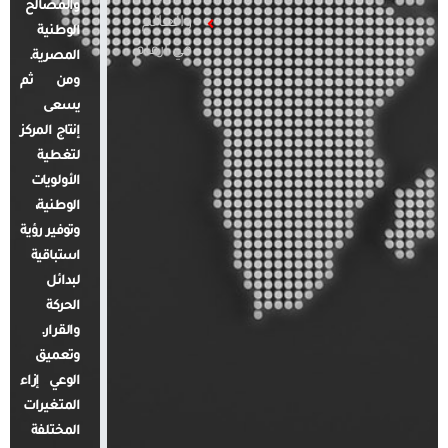
والمصالح
والعالم
الوطنية
في أرقام
المصرية.
ومن ثم
يسعى
إنتاج المركز
لتغطية
الأولويات
الوطنية،
وتوفير رؤية
استباقية
لبدائل
الحركة
والقرار.
وتعميق
الوعي إزاء
المتغيرات
المختلفة