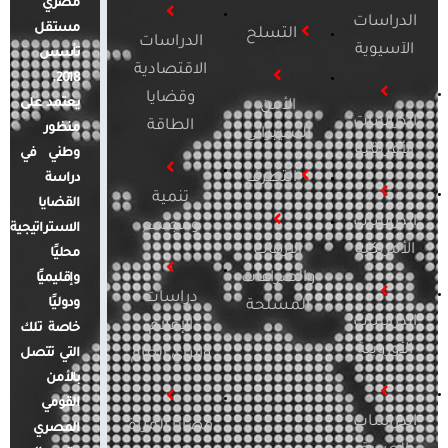
مصري
الدراسات
مستقل
التسلح
الدراسات
الآسيوية
تأسس
الاقتصادية
2018.
وقضايا
يعتمد على
الأمن
الدراسات
الطاقة
منظور
السيبراني
الأفريقية
وطني في
التطرف
دراسة
تنمية
القضايا
الدراسات
ومجتمع
الاستراتيجية
الأمريكية
الإرهاب
محليًا
والصراعات
وإقليميًا
دراسات
ودوليًا
المسلحة
الدراسات
الإعلام
خاصة تلك
الأوروبية
والرأي العام
التي تتصل
بالأمن
القومي
الدراسات
قضايا المرأة
المصري