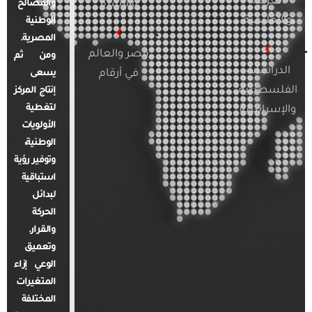
العربية
والأسرة
والمصالح
والإقليمية
الوطنية
المصرية.
مصر والعالم
ومن ثم
الدراسات
في أرقام
يسعى
الفلسطينية
إنتاج المركز
لتغطية
والإسرائيلية
الأولويات
الوطنية،
وتوفير رؤية
استباقية
لبدائل
الحركة
والقرار.
وتعميق
الوعي إزاء
المتغيرات
المختلفة