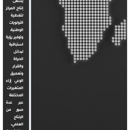
يسعى
إنتاج المركز
لتغطية
الأولويات
الوطنية،
وتوفير رؤية
استباقية
لبدائل
الحركة
والقرار.
وتعميق
الوعي إزاء
المتغيرات
المختلفة
عبر عدة
صور من
الإنتاج
العلمي،