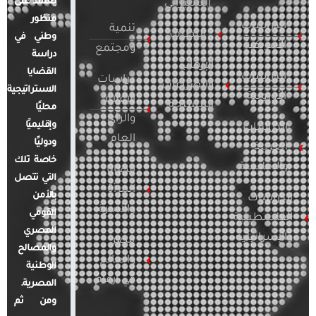
يعتمد على
السيبراني
منظور
الدراسات
تنمية
التطرف
وطني في
الأمريكية
ومجتمع
دراسة
الإرهاب
القضايا
الدراسات
دراسات
والصراعات
الاستراتيجية
الأوروبية
الإعلام
المسلحة
محليًا
والرأي
وإقليميًا
الدراسات
العام
ودوليًا
العربية
خاصة تلك
والإقليمية
قضايا
التي تتصل
المرأة
بالأمن
الدراسات
والأسرة
القومي
الفلسطينية
المصري
والإسرائيلية
مصر
والمصالح
والعالم
الوطنية
في أرقام
المصرية.
ومن ثم