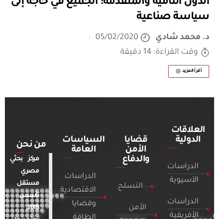
الدول النامية والمتقدمة: الجميع في حاجة إلى
سياسة صناعية
د. محمد شادي
05/02/2020
وقت القراءة: 14 دقيقة
أقرأ المزيد
العلاقات
الدولية
قضايا
السياسات
من نحن
الأمن
العامة
والدفاع
مركز بحثي
الدراسات
مصري
الدراسات
الآسيوية
مستقل
التسلح
الاقتصادية
تأسس
الدراسات
وقضايا
الأمن
2018.
الأفريقية
الطاقة