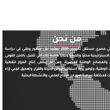
من نحن
مركز بحثي مصري مستقل تأسس 2018. يعتمد على منظور وطني في دراسة
الاستراتيجية محليًا وإقليميًا ودوليًا خاصة تلك التي تتصل بالأمن القومي
والمصالح الوطنية المصرية. ومن ثم يسعى إنتاج المركز لتغطية
ت الوطنية، وتوفير رؤية استباقية لبدائل الحركة والقرار. وتعميق الوعي إزاء
ت المختلفة عبر عدة صور من الإنتاج العلمي، والأنشطة البحثية.