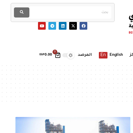
0
En
ز
English
المرصد
EGP
0.00