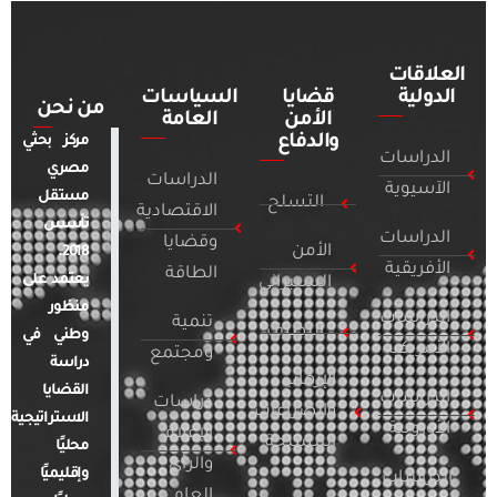
العلاقات
الدولية
قضايا
السياسات
من نحن
الأمن
العامة
والدفاع
مركز بحثي
الدراسات
مصري
الدراسات
الآسيوية
مستقل
التسلح
الاقتصادية
تأسس
الدراسات
وقضايا
الأمن
2018.
الأفريقية
الطاقة
يعتمد على
السيبراني
منظور
الدراسات
تنمية
التطرف
وطني في
الأمريكية
ومجتمع
دراسة
الإرهاب
القضايا
الدراسات
دراسات
والصراعات
الاستراتيجية
الأوروبية
الإعلام
المسلحة
محليًا
والرأي
وإقليميًا
الدراسات
العام