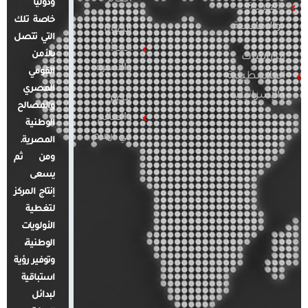
ودوليًا
العربية
خاصة تلك
والإقليمية
قضايا
التي تتصل
المرأة
بالأمن
الدراسات
والأسرة
القومي
الفلسطينية
المصري
والإسرائيلية
مصر
والمصالح
والعالم
الوطنية
في أرقام
المصرية.
ومن ثم
يسعى
إنتاج المركز
لتغطية
الأولويات
الوطنية،
وتوفير رؤية
استباقية
لبدائل