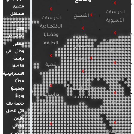
مصري
الدراسات
مستقل
التسلح
الدراسات
الآسيوية
تأسس
الاقتصادية
2018.
وقضايا
يعتمد على
الأمن
الدراسات
الطاقة
منظور
السيبراني
الأفريقية
وطني في
التطرف
دراسة
تنمية
القضايا
الدراسات
ومجتمع
الاستراتيجية
الأمريكية
الإرهاب
محليًا
والصراعات
وإقليميًا
دراسات
ودوليًا
المسلحة
الدراسات
الإعلام
خاصة تلك
الأوروبية
والرأي العام
التي تتصل
بالأمن
القومي
الدراسات
قضايا المرأة
المصري