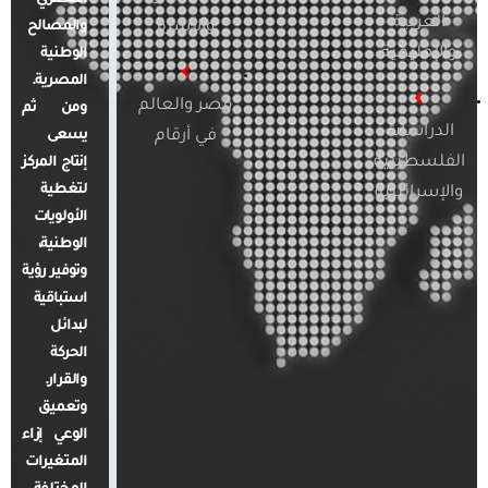
العربية
والأسرة
والمصالح
والإقليمية
الوطنية
المصرية.
مصر والعالم
ومن ثم
الدراسات
في أرقام
يسعى
الفلسطينية
إنتاج المركز
لتغطية
والإسرائيلية
الأولويات
الوطنية،
وتوفير رؤية
استباقية
لبدائل
الحركة
والقرار.
وتعميق
الوعي إزاء
المتغيرات