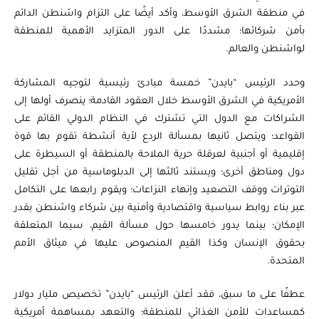
في منطقة الشرق الأوسط، وأكد أيضًا على التزام واشنطن الدائم
بأمن شركائها؛ مشددًا على الدور المتزايد الأهمية للمنطقة
لواشنطن والعالم.
وحدد الرئيس “بايدن” خمسة مبادئ رئيسية لتوجيه المشاركة
الأمريكية في الشرق الأوسط خلال العقود القادمة؛ ينصرف أولها إلى
الشراكات مع الدول التي تشترك في النظام الدولي القائم على
القواعد؛ ويتصل ثانيها بمسألة الردع لأية أنشطة تقوم بها قوة
إقليمية أو أجنبية لعرقلة حرية الملاحة بالمنطقة أو السيطرة على
دول ومناطق أخرى؛ ويستند ثالثها إلى الدبلوماسية من أجل تقليل
التوترات ووقف التصعيد وإنهاء النزاعات؛ ويقوم رابعها على التكامل
عبر بناء روابط سياسية واقتصادية وأمنية بين شركاء واشنطن بقدر
الإمكان؛ بينما يدور خامسها حول مسألة القيم، سيما المتعلقة
بحقوق الإنسان وكذا القيم المنصوص عليها في ميثاق الأمم
المتحدة.
عطفًا على ما سبق، فقد أعلن الرئيس “بايدن” تخصيص مليار دولار
كمساعدات للأمن الغذائي للمنطقة؛ والتعهد بمساهمة أمريكية