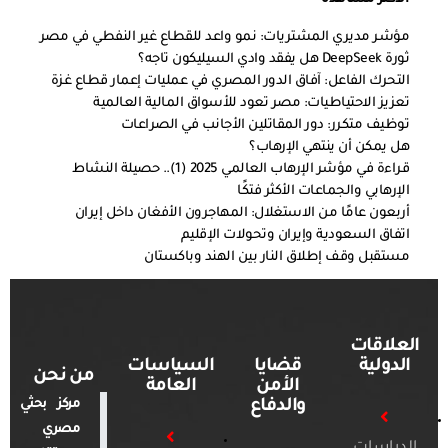
مؤشر مديري المشتريات: نمو واعد للقطاع غير النفطي في مصر
ثورة DeepSeek هل يفقد وادي السيليكون تاجه؟
التحرك الفاعل: آفاق الدور المصري في عمليات إعمار قطاع غزة
تعزيز الاحتياطيات: مصر تعود للأسواق المالية العالمية
توظيف متكرر: دور المقاتلين الأجانب في الصراعات
هل يمكن أن ينتهي الإرهاب؟
قراءة في مؤشر الإرهاب العالمي 2025 (1).. حصيلة النشاط
الإرهابي والجماعات الأكثر فتكًا
أربعون عامًا من الاستغلال: المهاجرون الأفغان داخل إيران
اتفاق السعودية وإيران وتحولات الإقليم
مستقبل وقف إطلاق النار بين الهند وباكستان
العلاقات
الدولية
قضايا
السياسات
من نحن
الأمن
العامة
والدفاع
مركز بحثي
مصري