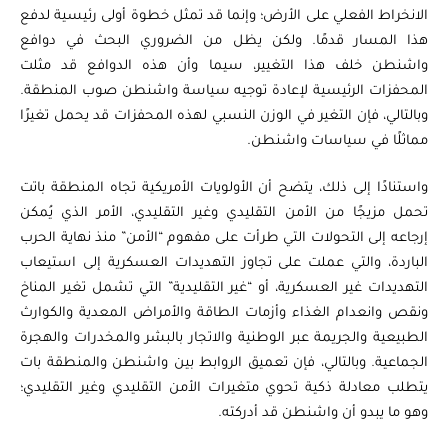
الانخراط الفعلي على الأرض؛ وإنما قد تمثل خطوة أولى رئيسية لدفع
هذا المسار قدمًا. ولكن يظل من الضروري البحث في دوافع
واشنطن خلف هذا التغيير، سيما وأن هذه الدوافع قد مثلت
المحفزات الرئيسية لإعادة توجيه سياسة واشنطن صوب المنطقة.
وبالتالي، فإن التغير في الوزن النسبي لهذه المحفزات قد يحمل تغيرًا
مماثلًا في سياسات واشنطن.
واستنادًا إلى ذلك، يتضح أن الأولويات الأمريكية تجاه المنطقة باتت
تحمل مزيجًا من الأمن التقليدي وغير التقليدي، الأمر الذي يُمكن
إرجاعه إلى التحولات التي طرأت على مفهوم “الأمن” منذ نهاية الحرب
الباردة، والتي عملت على تجاوز التهديدات العسكرية إلى استيعاب
التهديدات غير العسكرية، أو “غير التقليدية” التي تشمل تغير المناخ
ونقص وانعدام الغذاء وأزمات الطاقة والأمراض المعدية والكوارث
الطبيعية والجريمة عبر الوطنية والاتجار بالبشر والمخدرات والهجرة
الجماعية. وبالتالي، فإن تعميق الروابط بين واشنطن والمنطقة بات
يتطلب معادلة ذكية تحوي متغيرات الأمن التقليدي وغير التقليدي؛
وهو ما يبدو أن واشنطن قد أدركته.