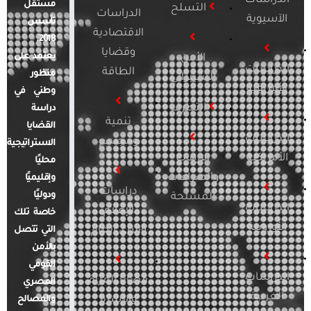
الدراسات
مستقل
التسلح
الدراسات
الآسيوية
تأسس
الاقتصادية
2018.
وقضايا
يعتمد على
الأمن
الدراسات
الطاقة
منظور
السيبراني
الأفريقية
وطني في
التطرف
دراسة
تنمية
القضايا
الدراسات
ومجتمع
الاستراتيجية
الأمريكية
الإرهاب
محليًا
والصراعات
وإقليميًا
دراسات
ودوليًا
المسلحة
الدراسات
الإعلام
خاصة تلك
الأوروبية
والرأي العام
التي تتصل
بالأمن
القومي
الدراسات
قضايا المرأة
المصري
العربية
والأسرة
والمصالح