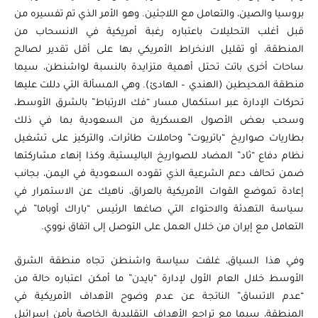
بروسيا والصين، والتعامل مع اللاجئين. وهو الأمر الذي تم تفسيره من
قبل أغلب التحليلات باعتباره رغبة أمريكية في الانسحاب من
المنطقة، أو تقليل الانخراط الأمريكي بها على أقل تقدير لصالح
ساحات أخرى باتت تحتل أهمية متزايدة بالنسبة لواشنطن، سيما
منطقة المحيطين (الهندي – الهادئ). وهي المسألة التي دللت عليها
تحركات الإدارة عبر استكمال مسار “فك الارتباط” بالشرق الأوسط،
وسحب بعض الأصول العسكرية من السعودية بما في ذلك
بطاريات صواريخ “باتريوت” وحاملات طائرات، والتركيز على تشغيل
نظام دفاع “ثاد” المضاد للصواريخ الباليستية، وكذا إنهاء مشاركتها
ضمن تحالف دعم الشرعية الذي تقوده السعودية في اليمن، بجانب
إعادة تموضع القوات الأمريكية بالعراق، ناهيك عن الاستمرار في
سياسة التهدئة والاحتواء التي صاغها الرئيس “باراك أوباما” في
التعامل مع إيران من خلال العمل على التوصل إلى اتفاق نووي.
وفي هذا السياق، غلفت سياسة واشنطن تجاه منطقة الشرق
الأوسط خلال العام الأول لإدارة “بايدن” ما أمكن اعتباره حالة من
“عدم الاتساق” الناتجة عن عدم وضوح الأهداف الأمريكية في
المنطقة، سيما مع تراجع الأهداف التقليدية الخاصة بأمن إسرائيل