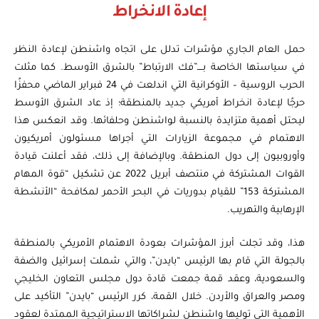
إعادة الانخراط
حمل العام الجاري مؤشرات تدلل على اتجاه واشنطن لإعادة النظر
في سياستها الخاصة بــــ”فك الارتباط” بالشرق الأوسط. كما مثلت
الحرب الروسية – الأوكرانية التي اندلعت في 24 فبراير الماضي محفزًا
حرجًا لإعادة انخراط أمريكي جديد بالمنطقة؛ إذ عاد الشرق الأوسط
ليحتل أهمية متزايدة بالنسبة لواشنطن وحلفائها. وقد انعكس هذا
الاهتمام في مجموعة الزيارات التي أجراها مسئولون أمريكيون
وأوروبيون إلى دول المنطقة. وبالإضافة إلى ذلك، فقد أعلنت قيادة
القوات المشتركة في منتصف أبريل 2022 عن تشكيل “قوة المهام
المشتركة 153” للقيام بدوريات في البحر الأحمر لمكافحة “الأنشطة
الإرهابية والتهريب.
هذا، وقد تجلت أبرز المؤشرات بعودة الاهتمام الأمريكي بالمنطقة
بالجولة التي قام بها الرئيس “بايدن”، والتي شملت إسرائيل والضفة
والسعودية، وعقد قمة جمعت قادة دول مجلس التعاون الخليجي
ومصر والعراق والأردن. خلال القمة، كرر الرئيس “بايدن” التأكيد على
الأهمية التي توليها واشنطن لشراكاتها الاستراتيجية الممتدة لعقود