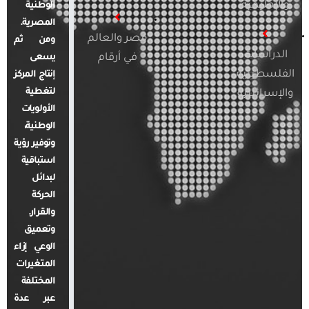
والإقليمية
الوطنية
المصرية.
مصر والعالم
ومن ثم
الدراسات
في أرقام
يسعى
الفلسطينية
إنتاج المركز
لتغطية
والإسرائيلية
الأولويات
الوطنية،
وتوفير رؤية
استباقية
لبدائل
الحركة
والقرار.
وتعميق
الوعي إزاء
المتغيرات
المختلفة
عبر عدة