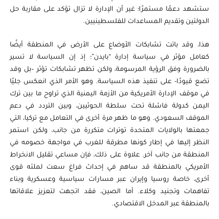
ستشهد دعمًا مستمرًا؛ غير أن الإدارة لا تزال تؤكد على مقاربة حل
الدولتين وتقديم المساعدات للفلسطينيين.
هذا، وقد باتت تشابكات الأوضاع على الأرض في المنطقة أيضًا
كعامل مؤثر في سياسة إدارة “بايدن”؛ إذ إن السياسة لا تسير
بالضرورة وفق الرؤية المرسومة، ولكن تظهر تشابكات تؤثر –بل وقد
تضع قيودًا- على تنفيذ هذه السياسة. وهو الأمر الذي انعكس جليًا
في موقف الإدارة الأمريكية من الأزمة اليمنية الذي تراوح ما بين ترك
اليمن كدولة فاشلة تحت سلطة الحوثيين، وبين التردد في دعم
الموقف السعودي. وهو ما ظهر مرة أخرى في التعامل مع تركيا، التي
جمعتها بالولايات المتحدة توترات متكررة من جانب، ولكن استمر
النظر إليها في إطار كونها مطرقة للغرب في مواجهة خصومه في
المنطقة من جانب آخر. علاوة على ذلك، فإن مساعي تقليل الانخراط
الأمريكي بالمنطقة قد ساهم في إحداث فراغ سعت لملئه قوى
أخرى، خاصة روسيا وإيران عبر مسارات سياسية وعسكرية وبناء
تفاهمات وتجنيد وكلاء. أما الصين، فقد اتجهت لتعزيز علاقاتها
بالمنطقة عبر المدخل الاقتصادي.