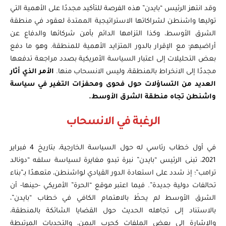
وقد انتهز الرئيس “بايدن” هذه الفرصة للتأكيد مجددًا على الأهمية التي
توليها واشنطن لشراكاتها الاستراتيجية الممتدة لعقود في منطقة
الشرق الأوسط، وكذا التزامها الدائم بأمن شركائها والدفاع عن
أراضيهم؛ مع الإقرار بالدور المتزايد الأهمية للمنطقة. وهو ما دفع
بعض التحليلات إلى اعتبار السياسة الأمريكية بصدد مراجعة تدفعها
مجددًا إلى الانخراط بالمنطقة، وليس الانسحاب منها.
الأمر الذي أثار
العديد من التساؤلات حول فحوى ومحفزات التغير في سياسة
واشنطن تجاه منطقة الشرق الأوسط.
الرغبة في الانسحاب
في أول خطاب رئاسي له حول السياسة الخارجية، بتاريخ 4 فبراير
2021، تبنى الرئيس “بايدن” نبرة تبدو مغايرة لسياسة سلفه “دونالد
ترامب”؛ إذ شدد على استعادة الدور القيادي لواشنطن، متعهدًا بـ”بناء
تحالفات دولية جديدة”. فيما اعتبر موقع “الحرة” الأمريكي -حينها- أن
الشرق الأوسط لم يحظَ بالاهتمام الكافي في خطاب “بايدن”،
بالاستناد إلى تجاهله الحديث حول القضايا الشائكة بالمنطقة،
والإشارة إلى بعض الملفات كحرب اليمن، والتحديات المرتبطة