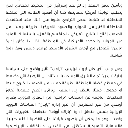
وتأمين تدفق النفط. إذ لم تعد إسرائيل في المحيط المعادي الذي
يتطلب تواجدًا أمريكيًا لحمايتها؛ كما أن أهمية الطاقة التي تملكها
المنطقة قد شابها بعض التراجع. علاوة على ذلك، فقد استنفدت
المنطقة الكثير من الموارد والجهود الأمريكية بطريقة جعلت من
الصعب إقناع الشارع الأمريكي –المنقسم بالفعل– باستهلاك المزيد
من الموارد والجهود الأمريكية في المنطقة. لذا، بدا وكأن إدارة
“بايدن” تتعامل مع أزمات الشرق الأوسط فرادى، وليس وفق رؤية
شاملة.
ومن جانب آخر، كان لإرث الرئيس “ترامب” تأثير واضح على سياسة
إدارة “بايدن” تجاه الشرق الأوسط، بالاستناد إلى الأرضية التي وضعها
في معظم قضايا المنطقة بطريقة جعلت من الصعب الخروج عليها
أو محوها. فمثلًا بالنظر إلى الملف الإيراني، اتضح صعوبة تجاوز
التداعيات الناجمة عن انسحاب “ترامب” من الاتفاق النووي. بعبارة
أوضح، من غير المفترض أن تدير إدارة “بايدن” المباحثات النووية
الإيرانية بنفس منطق إدارة “باراك أوباما” متجاهلة التغييرات التي
وقعت. وهو ما يمكن أن ينصرف قياسًا على القضية الفلسطينية،
فالسفارة الأمريكية ستظل في القدس، والاتفاقات الإبراهيمية