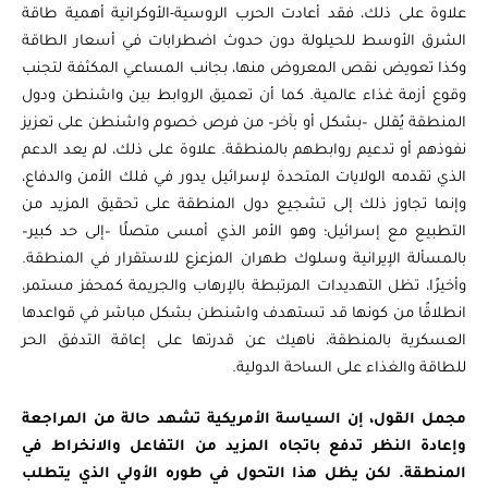
علاوة على ذلك، فقد أعادت الحرب الروسية-الأوكرانية أهمية طاقة
الشرق الأوسط للحيلولة دون حدوث اضطرابات في أسعار الطاقة
وكذا تعويض نقص المعروض منها، بجانب المساعي المكثفة لتجنب
وقوع أزمة غذاء عالمية. كما أن تعميق الروابط بين واشنطن ودول
المنطقة يُقلل –بشكل أو بآخر– من فرص خصوم واشنطن على تعزيز
نفوذهم أو تدعيم روابطهم بالمنطقة. علاوة على ذلك، لم يعد الدعم
الذي تقدمه الولايات المتحدة لإسرائيل يدور في فلك الأمن والدفاع،
وإنما تجاوز ذلك إلى تشجيع دول المنطقة على تحقيق المزيد من
التطبيع مع إسرائيل؛ وهو الأمر الذي أمسى متصلًا –إلى حد كبير–
بالمسألة الإيرانية وسلوك طهران المزعزع للاستقرار في المنطقة.
وأخيرًا، تظل التهديدات المرتبطة بالإرهاب والجريمة كمحفز مستمر،
انطلاقًا من كونها قد تستهدف واشنطن بشكل مباشر في قواعدها
العسكرية بالمنطقة، ناهيك عن قدرتها على إعاقة التدفق الحر
للطاقة والغذاء على الساحة الدولية.
مجمل القول، إن السياسة الأمريكية تشهد حالة من المراجعة
وإعادة النظر تدفع باتجاه المزيد من التفاعل والانخراط في
المنطقة. لكن يظل هذا التحول في طوره الأولي الذي يتطلب