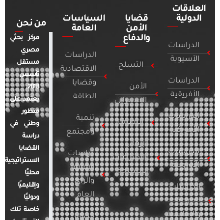
العلاقات
الدولية
قضايا
السياسات
من نحن
الأمن
العامة
والدفاع
مركز بحثي
الدراسات
مصري
الدراسات
الآسيوية
مستقل
التسلح
الاقتصادية
تأسس
الدراسات
وقضايا
الأمن
2018.
الأفريقية
الطاقة
يعتمد على
السيبراني
منظور
الدراسات
تنمية
التطرف
وطني في
الأمريكية
ومجتمع
دراسة
الإرهاب
القضايا
الدراسات
دراسات
والصراعات
الاستراتيجية
الأوروبية
الإعلام
المسلحة
محليًا
والرأي
وإقليميًا
الدراسات
العام
ودوليًا
العربية
خاصة تلك
والإقليمية
قضايا