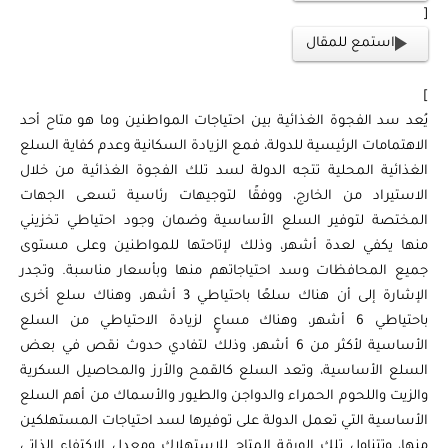
[
استمع للمقال
]
يُعد سد الفجوة الغذائية بين احتياجات المواطنين وما هو متاح أحد
الاهتمامات الرئيسية للدولة، فمع الزيادة السكانية وعدم كفاية السلع
الغذائية المحلية تتجه الدولة لسد تلك الفجوة الغذائية من خلال
الاستيراد من الخارج، ووفقًا لتوجيهات رئاسية تسعى الجهات
المختصة لتوفير السلع الأساسية وضمان وجود احتياطي تخزيني
منها يكفي لعدة أشهر، وذلك لإتاحتها للمواطنين وعلى مستوى
جميع المحافظات وسد احتياجاتهم منها وبأسعار مناسبة. وتجدر
الإشارة إلى أن هناك سلعًا باحتياطي 3 أشهر، وهناك سلع أخرى
باحتياطي 6 أشهر، وهناك مساعٍ لزيادة الاحتياطي من السلع
الأساسية لأكثر من 6 أشهر، وذلك لتفادي حدوث نقص في بعض
السلع الأساسية، وتعد السلع كالقمح والأرز والمحاصيل السكرية
والزيت واللحوم الحمراء والدواجن والطيور والأسماك من أهم السلع
الأساسية التي تعمل الدولة على توفيرها لسد احتياجات المستهلكين
منها، وتتناول تلك الورقة المتاح للاستهلاك ومعدل الاكتفاء الذاتي