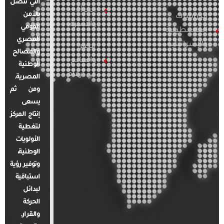
التي تتصل
المرأة
بالأمن
الدراسات
والأسرة
القومي
الفلسطينية
المصري
والإسرائيلية
مصر
والمصالح
والعالم
الوطنية
في أرقام
المصرية.
ومن ثم
يسعى
إنتاج المركز
لتغطية
الأولويات
الوطنية،
وتوفير رؤية
استباقية
لبدائل
الحركة
والقرار.