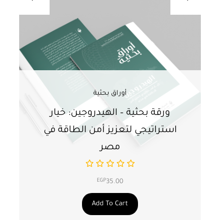
أوراق بحثية
ورقة بحثية – الهيدروجين: خيار
و
استراتيجي لتعزيز أمن الطاقة في
ا
مصر
EGP
35.00
Add To Cart