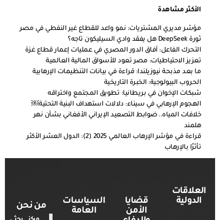
الأكثر مشاهدة
مؤشر مديري المشتريات: نمو واعد للقطاع غير النفطي في مصر
ثورة DeepSeek هل يفقد وادي السيليكون تاجه؟
التحرك الفاعل: آفاق الدور المصري في عمليات إعمار قطاع غزة
تعزيز الاحتياطيات: مصر تعود للأسواق المالية العالمية
ما بعد مذبحة نيوزيلندا: قراءة في بيانات التنظيمات الإرهابية
الحروب البيولوجية: الخبرة التاريخية
شبكات الإخوان في بريطانيا: تطويق المجتمع واختراقه
الهجوم الإرهابي في سيناء: دلالات استهداف البنية التحتية￼
خلافات المياه.. ضوابط التصعيد الإيراني الأفغاني بشأن نهر
هلمند
قراءة في مؤشر الإرهاب العالمي 2025 (2): الدول العشر الأكثر
تأثرًا بالإرهاب
العلاقات
الدولية
قضايا
السياسات
من نحن
الأمن
العامة
مركز بحثي