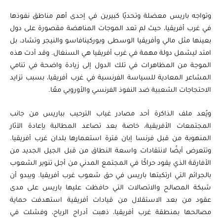
وتواجه باريس معضلة وتحديًا كبيرين في إحدى أهم مناطق نفوذها
في غرب أفريقيا، حيث لم تعد الموجات المناهضة مقصورة على دول
بعينها مثل مالي وأفريقيا الوسطى وبوركينافاسو والنيجر وتشاد، بل
امتد ليشمل دولة مهمة في غرب أفريقيا هي السنغال. وقد أدت هذه
الموجة من المظاهرات في تلك الدول إلى زيادة واضحة في تنامي
المشاعر المعادية للسياسة الفرنسية في غرب أفريقيا، بسبب تزايد
الاحتجاجات الشعبية ضد النفوذ الفرنسي والأوروبي معًا.
ويُعد ملف الذاكرة أحد مصادر غياب الترحيب بباريس من جانب
المجتمعات الأفريقية، خاصة بعد تصاعد المطالبة بإعادة الآثار
المنهوبة من قبل فرنسا إبان فترة استعمارها بلدان غرب أفريقيا.
وتتعرض أيضًا لانتقادات واسعة النطاق من قبل الجيل الجديد من
الأفارقة الذي يقود حراكًا في المجتمع المدني من أجل تنوير الشعوب
بالجرائم التي ارتكبتها باريس في حق شعوب غرب أفريقيا. ويبدو أن
شبكة المصالح والاتصالات التي حافظت عليها باريس على مدى
عقود من بعد الاستقلال من قيادات أفريقية استهدفت حماية
مصالحها بمنطقة غرب أفريقيا، ذهبت أدراج الرياح، وفشلت في