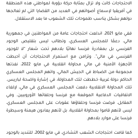
الاحتجاجات كانت ولا تزال بمثابة حركة دؤوبة لمواطني هذه المنطقة
في أفريقيا لإسماع أصواتهم في العديد من القضايا التي لم تعالجها
دولهم بشكل يناسب طموحات تلك الشعوب ما بعد الاستقلال.
ففي مايو 2021، اندلعت احتجاجات عامة من المواطنين في جمهورية
مالي، دعمًا للمجلس العسكري، وتطالب ليس بتقليص الوجود
الفرنسي بل بمغادرة فرنسا نهائيًا بلادهم تحت شعار “لا للوجود
الفرنسي في مالي”. وتزامن مع استمرار الاحتجاجات أن أحبطت
الأجهزة الأمنية في مالي محاولة انقلابية في مايو 2022، نفذتها
مجموعة من الضباط في الجيش المالي، واتهم المجلس العسكري
الحاكم دولة غربية خططت لتك المحاولة، في إشارة واضحة لباريس.
تلك المحاولة الانقلابية دفعت المجلس العسكري في مالي، لإلغاء
الاتفاقيات الدفاعية الموقعة مع فرنسا وحلفائها الأوروبيين. وفي
المقابل، فرضت فرنسا وحلفاؤها عقوبات على المجلس العسكري،
ليس لأنهم قاموا بمحاولة انقلابية، بل لأنهم يعادون هيمنة وسيطرة
فرنسا على موارد بلادهم.
كما قامت احتجاجات الشعب التشادي، في مايو 2002، للتنديد بالوجود