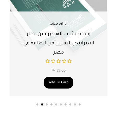
أوراق بحثية
ورقة بحثية – الهيدروجين: خيار
و
استراتيجي لتعزيز أمن الطاقة في
ا
مصر
EGP
35.00
Add To Cart