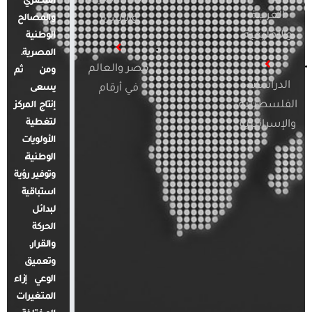
المصري
العربية
والأسرة
والمصالح
والإقليمية
الوطنية
المصرية.
مصر والعالم
ومن ثم
الدراسات
في أرقام
يسعى
الفلسطينية
إنتاج المركز
لتغطية
والإسرائيلية
الأولويات
الوطنية،
وتوفير رؤية
استباقية
لبدائل
الحركة
والقرار.
وتعميق
الوعي إزاء
المتغيرات