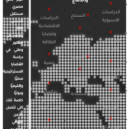
والدفاع
مصري
الدراسات
مستقل
التسلح
الدراسات
الآسيوية
تأسس
الاقتصادية
2018.
وقضايا
يعتمد على
الأمن
الدراسات
الطاقة
منظور
السيبراني
الأفريقية
وطني في
التطرف
دراسة
تنمية
القضايا
الدراسات
ومجتمع
الاستراتيجية
الأمريكية
الإرهاب
محليًا
والصراعات
وإقليميًا
دراسات
ودوليًا
المسلحة
الدراسات
الإعلام
خاصة تلك
الأوروبية
والرأي العام
التي تتصل
بالأمن
القومي
الدراسات
قضايا المرأة