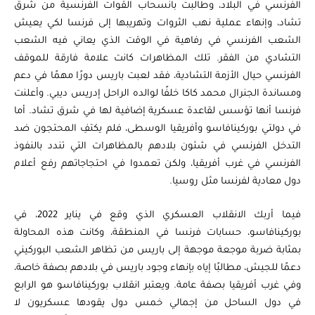
الفرنسي في البلاد، وطالبت بانسحاب القوات الفرنسية من شرق
تشاد، وإنهاء عملية نهب الثروات وتهريبها إلى فرنسا لكي يعيش
الشعب الفرنسي في رفاهية في الوقت الذي يعاني فيه الشعب
التشادي من الفقر. تلك المظاهرات كانت علامة فارقة للموقف
الفرنسي حيال الأزمة التشادية، فقد لعبت باريس دورًا مهمًا في دعم
ومساندة الجنرال محمد كاكا خلفًا لوالده الراحل إدريس ديبي. وأعلنت
فرنسا أنها تؤسس لقاعدة عسكرية إضافية لها في شرق تشاد. أما
في دولتي بوركينافاسو وأفريقيا الوسطى، فلم يكتفِ المحتجون ضد
التدخل الفرنسي في شئون بلادهم بالمظاهرات التي تندد بالنفوذ
الفرنسي في غرب أفريقيا، ولكن تعمدوا في احتجاجاتهم رفع أعلام
دول معادية لفرنسا مثل روسيا.
فيما أربك الانقلاب العسكري الذي وقع في يناير 2022، في
بوركينافاسو، حسابات فرنسا في المنطقة، وكانت هذه المحاولة
بمثابة ضربة موجعة موجهة إلى باريس من تظاهر الشعب البوركيني
دعمًا للجيش، مطالبًا إياه بإنهاء وجود باريس في بلادهم بصفة خاصة،
وفي غرب أفريقيا بصفة عامة. ويعتبر انقلاب بوركينافاسو هو الرابع
في دول الساحل من إجمالي خمس دول يقودها عسكريون لا