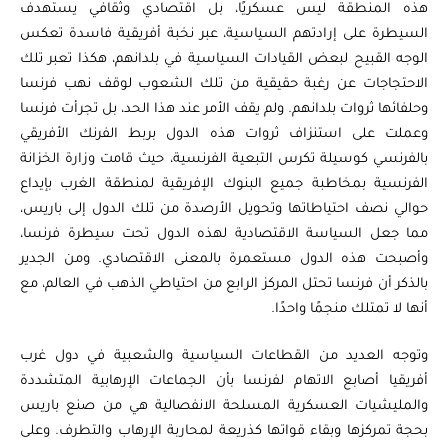
هذه المنطقة ليس عسكريًا، بل اقتصادي وثقافي يستهدف
السيطرة على إرادتهم السياسية، عبر نخبة أفريقية فاسدة تعكس
الوجه القبيح لبعض القيادات السياسية في بلدانهم، هكذا تعبر تلك
الاحتجاجات عن رغبة حقيقية من تلك الشعوب لوقف نهب فرنسا
وحلفائها ثروات بلدانهم. ولم يقف الأمر عند هذا الحد، بل تجرأت فرنسا
وعملت على استنزاف ثروات هذه الدول بربط الفرنك الأفريقي
بالفرنسي كوسيلة تكرس التبعية الفرنسية، حيث قامت وزارة الخزانة
الفرنسية بمخاطبة جميع البنوك الإفريقية لمنطقة الغرب بإيداع
حوالي نصف احتياطاتها وتحويل الأرصدة من تلك الدول إلى باريس،
مما جعل السياسة الاقتصادية لهذه الدول تحت سيطرة فرنسا،
وأصبحت هذه الدول مستعمرة بالمعنى الاقتصادي. ومن الجدير
بالذكر أن فرنسا تحتل المركز الرابع من احتياطي الذهب في العالم، مع
أنها لا تمتلك منجمًا واحدًا.
وتوجه العديد من القطاعات السياسية والشعبية في دول غرب
أفريقيا أصابع الاتهام لفرنسا بأن الجماعات الإرهابية المتشددة
والمليشيات العسكرية المسلحة الانفصالية هي من صنع باريس
بحجة تمركزها وبقاء قواتها كذريعة لمحاربة الإرهاب والتطرف. وعلى