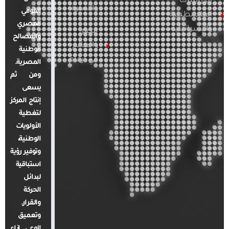
الدراسات
والأسرة
القومي
الفلسطينية
المصري
والإسرائيلية
مصر
والمصالح
والعالم
الوطنية
في أرقام
المصرية.
ومن ثم
يسعى
إنتاج المركز
لتغطية
الأولويات
الوطنية،
وتوفير رؤية
استباقية
لبدائل
الحركة
والقرار.
وتعميق
الوعي إزاء