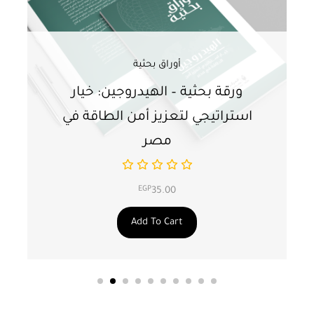
أوراق بحثية
ورقة بحثية – الهيدروجين: خيار
و
استراتيجي لتعزيز أمن الطاقة في
ا
مصر
EGP
35.00
Add To Cart