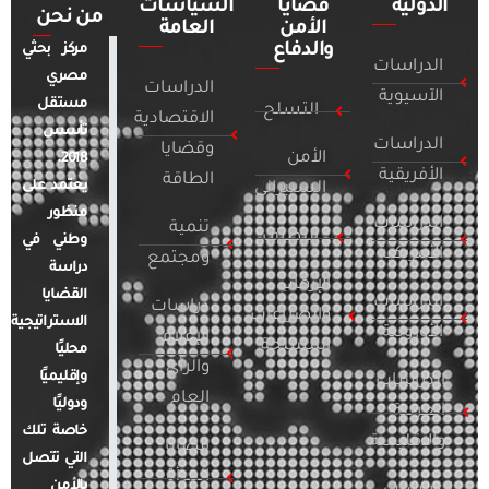
الدولية
قضايا
السياسات
من نحن
الأمن
العامة
والدفاع
مركز بحثي
الدراسات
مصري
الدراسات
الآسيوية
مستقل
التسلح
الاقتصادية
تأسس
الدراسات
وقضايا
الأمن
2018.
الأفريقية
الطاقة
يعتمد على
السيبراني
منظور
الدراسات
تنمية
التطرف
وطني في
الأمريكية
ومجتمع
دراسة
الإرهاب
القضايا
الدراسات
دراسات
والصراعات
الاستراتيجية
الأوروبية
الإعلام
المسلحة
محليًا
والرأي
وإقليميًا
الدراسات
العام
ودوليًا
العربية
خاصة تلك
والإقليمية
قضايا
التي تتصل
المرأة
بالأمن