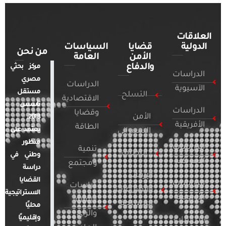
العلاقات
الدولية
قضايا
السياسات
من نحن
الأمن
العامة
والدفاع
مركز بحثي
الدراسات
مصري
الدراسات
الآسيوية
مستقل
التسلح
الاقتصادية
تأسس
الدراسات
وقضايا
الأمن
2018.
الأفريقية
الطاقة
يعتمد على
السيبراني
منظور
الدراسات
تنمية
التطرف
وطني في
الأمريكية
ومجتمع
دراسة
الإرهاب
القضايا
الدراسات
دراسات
والصراعات
الاستراتيجية
الأوروبية
الإعلام
المسلحة
محليًا
والرأي
وإقليميًا
الدراسات