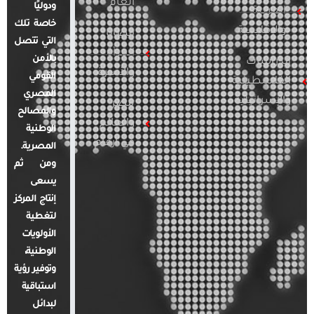
العام
ودوليًا
العربية
خاصة تلك
والإقليمية
قضايا
التي تتصل
المرأة
بالأمن
الدراسات
والأسرة
القومي
الفلسطينية
المصري
والإسرائيلية
مصر
والمصالح
والعالم
الوطنية
في أرقام
المصرية.
ومن ثم
يسعى
إنتاج المركز
لتغطية
الأولويات
الوطنية،
وتوفير رؤية
استباقية
لبدائل