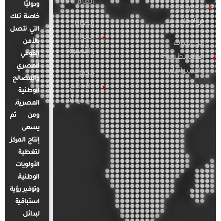
العام
ودوليًا
العربية
خاصة تلك
والإقليمية
قضايا
التي تتصل
المرأة
بالأمن
الدراسات
والأسرة
القومي
الفلسطينية
المصري
والإسرائيلية
مصر
والمصالح
والعالم
الوطنية
في أرقام
المصرية.
ومن ثم
يسعى
إنتاج المركز
لتغطية
الأولويات
الوطنية،
وتوفير رؤية
استباقية
لبدائل