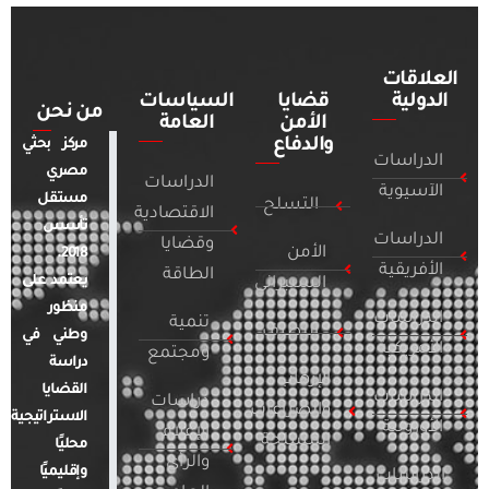
العلاقات
الدولية
قضايا
السياسات
من نحن
الأمن
العامة
والدفاع
مركز بحثي
الدراسات
مصري
الدراسات
الآسيوية
مستقل
التسلح
الاقتصادية
تأسس
الدراسات
وقضايا
الأمن
2018.
الأفريقية
الطاقة
يعتمد على
السيبراني
منظور
الدراسات
تنمية
التطرف
وطني في
الأمريكية
ومجتمع
دراسة
الإرهاب
القضايا
الدراسات
دراسات
والصراعات
الاستراتيجية
الأوروبية
الإعلام
المسلحة
محليًا
والرأي
وإقليميًا
الدراسات