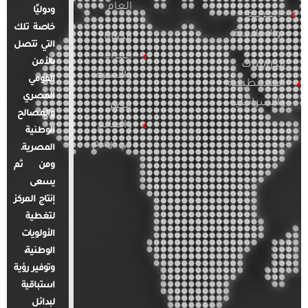
العام
ودوليًا
العربية
خاصة تلك
والإقليمية
قضايا
التي تتصل
المرأة
بالأمن
الدراسات
والأسرة
القومي
الفلسطينية
المصري
والإسرائيلية
مصر
والمصالح
والعالم
الوطنية
في أرقام
المصرية.
ومن ثم
يسعى
إنتاج المركز
لتغطية
الأولويات
الوطنية،
وتوفير رؤية
استباقية
لبدائل