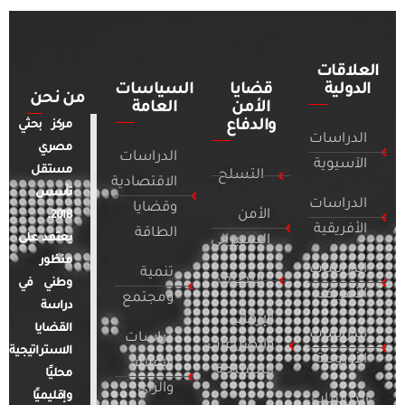
العلاقات
الدولية
قضايا
السياسات
من نحن
الأمن
العامة
والدفاع
مركز بحثي
الدراسات
مصري
الدراسات
الآسيوية
مستقل
التسلح
الاقتصادية
تأسس
الدراسات
وقضايا
الأمن
2018.
الأفريقية
الطاقة
يعتمد على
السيبراني
منظور
الدراسات
تنمية
التطرف
وطني في
الأمريكية
ومجتمع
دراسة
الإرهاب
القضايا
الدراسات
دراسات
والصراعات
الاستراتيجية
الأوروبية
الإعلام
المسلحة
محليًا
والرأي
وإقليميًا
الدراسات