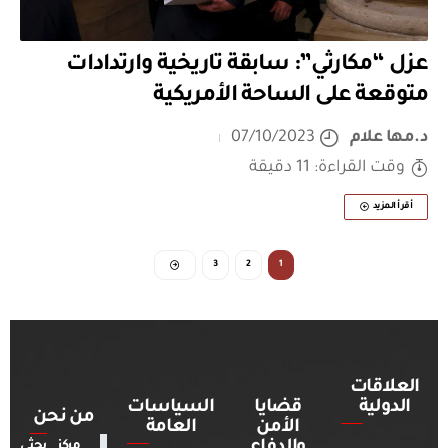
عزل “مكارثي”: سابقة تاريخية وارتدادات
متوقعة على الساحة الأمريكية
د.مها علام
07/10/2023
وقت القراءة: 11 دقيقة
أقرأ المزيد
3
2
1
العلاقات
الدولية
قضايا
السياسات
من نحن
الأمن
العامة
والدفاع
مركز بحثي