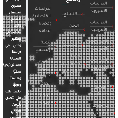
الدراسات
مصري
الدراسات
الآسيوية
مستقل
التسلح
الاقتصادية
تأسس
الدراسات
وقضايا
الأمن
2018.
الأفريقية
الطاقة
يعتمد على
السيبراني
منظور
الدراسات
تنمية
التطرف
وطني في
الأمريكية
ومجتمع
دراسة
الإرهاب
القضايا
الدراسات
دراسات
والصراعات
الاستراتيجية
الأوروبية
الإعلام
المسلحة
محليًا
والرأي
وإقليميًا
الدراسات
العام
ودوليًا
العربية
خاصة تلك
والإقليمية
قضايا
التي تتصل
المرأة
بالأمن
الدراسات
والأسرة
القومي
الفلسطينية