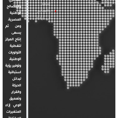
المصري
والإسرائيلية
مصر
والمصالح
والعالم
الوطنية
في أرقام
المصرية.
ومن ثم
يسعى
إنتاج المركز
لتغطية
الأولويات
الوطنية،
وتوفير رؤية
استباقية
لبدائل
الحركة
والقرار.
وتعميق
الوعي إزاء
المتغيرات