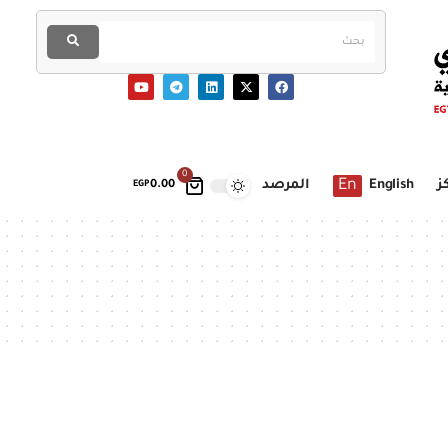
0
En
ز
English
المرصد
EGP
0.00