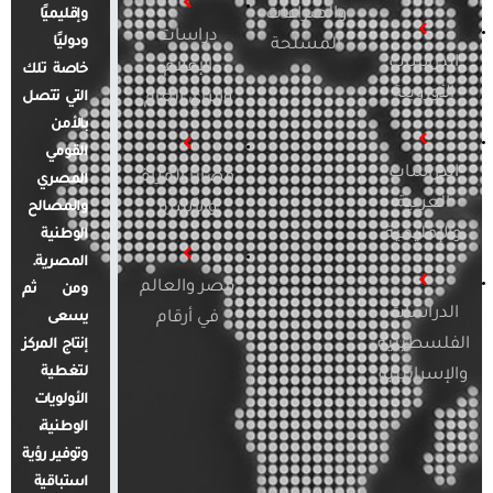
والصراعات
وإقليميًا
دراسات
ودوليًا
المسلحة
الدراسات
الإعلام
خاصة تلك
الأوروبية
والرأي العام
التي تتصل
بالأمن
القومي
الدراسات
قضايا المرأة
المصري
العربية
والأسرة
والمصالح
والإقليمية
الوطنية
المصرية.
مصر والعالم
ومن ثم
الدراسات
في أرقام
يسعى
الفلسطينية
إنتاج المركز
لتغطية
والإسرائيلية
الأولويات
الوطنية،
وتوفير رؤية
استباقية