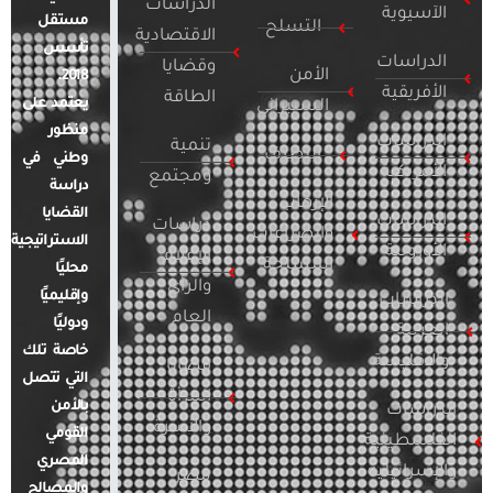
الدراسات
الآسيوية
مستقل
التسلح
الاقتصادية
تأسس
الدراسات
وقضايا
الأمن
2018.
الأفريقية
الطاقة
يعتمد على
السيبراني
منظور
الدراسات
تنمية
التطرف
وطني في
الأمريكية
ومجتمع
دراسة
الإرهاب
القضايا
الدراسات
دراسات
والصراعات
الاستراتيجية
الأوروبية
الإعلام
المسلحة
محليًا
والرأي
وإقليميًا
الدراسات
العام
ودوليًا
العربية
خاصة تلك
والإقليمية
قضايا
التي تتصل
المرأة
بالأمن
الدراسات
والأسرة
القومي
الفلسطينية
المصري
والإسرائيلية
مصر
والمصالح