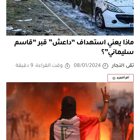
ماذا يعني استهداف “داعش” قبر “قاسم
سليماني”؟
تقى النجار
08/01/2024
وقت القراءة: 9 دقيقة
أقرأ المزيد