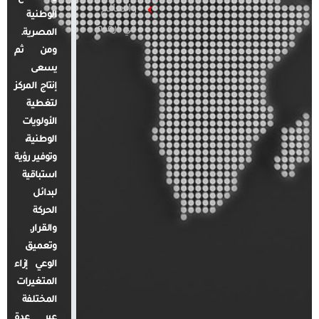
والعالم
الوطنية
في أرقام
المصرية.
ومن ثم
يسعى
إنتاج المركز
لتغطية
الأولويات
الوطنية،
وتوفير رؤية
استباقية
لبدائل
الحركة
والقرار.
وتعميق
الوعي إزاء
المتغيرات
المختلفة
عبر عدة