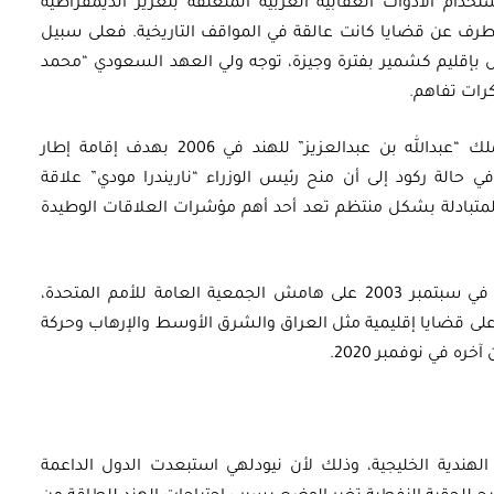
تخدام الأدوات العقابية الغربية المتعلقة بتعزيز الديمقراطية
رف عن قضايا كانت عالقة في المواقف التاريخية. فعلى سبيل
اص بإقليم كشمير بفترة وجيزة، توجه ولي العهد السعودي “محمد
رات تفاهم.
وتم توقيع “إعلان دلهي” كإحدى نتائج زيارة الملك “عبدالله بن عبدالعزيز” للهند في 2006 بهدف إقامة إطار
ي حالة ركود إلى أن منح رئيس الوزراء “ناريندرا مودي” علاقة
رات المتبادلة بشكل منتظم تعد أحد أهم مؤشرات العلاقات الوطيدة
وعُقد أول حوار سياسي بين الهند ودول الخليج في سبتمبر 2003 على هامش الجمعية العامة للأمم المتحدة،
كز على قضايا إقليمية مثل العراق والشرق الأوسط والإرهاب وحركة
ه في نوفمبر 2020.
 الهندية الخليجية، وذلك لأن نيودلهي استبعدت الدول الداعمة