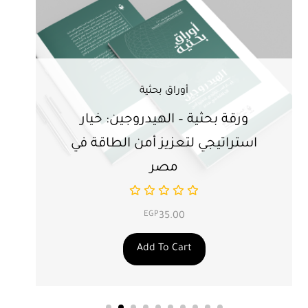
أوراق بحثية
ورقة بحثية – الهيدروجين: خيار
ور
استراتيجي لتعزيز أمن الطاقة في
ال
مصر
EGP
35.00
Add To Cart