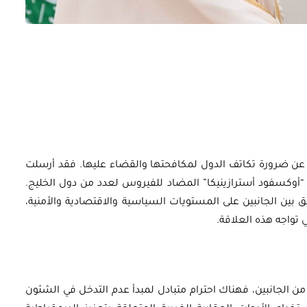
أوراق بحثية
ورقة بحثية - أمن الطاقة المصري:
 وتعزيز
الغاز والنفط خارطة الموارد
وسياسات التعزيز
 عن ضرورة تكاتف الدول لمكافحتها والقضاء عليها. فقد أرسلت
 “أوكسفود أسترازينيكا” المضاد للفيروس لعدد من دول الخليج.
 بين الجانبين على المستويات السياسية والاقتصادية والأمنية،
EGP
35.00
 تواجه هذه العلاقة.
Add To Cart
ن الجانبين، فهناك احترام متبادل لمبدأ عدم التدخل في الشئون