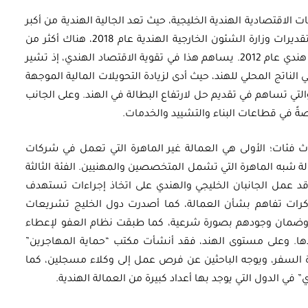
ت الاقتصادية الهندية الخليجية، حيث تعد الجالية الهندية من أكبر
الجاليات الأجنبية المتواجدة في الخليج، إذ وفقًا لتقديرات وزارة الشئون الخارجية الهندية عام 2018، هناك أكثر من
8.5 ملايين هندي بدول الخليج مقارنةً بـ5.7 ملايين هندي عام 2012. يساهم هذا في تقوية الاقتصاد الهندي، إذ تشير
هم مثّلوا أكثر من 54% من إجمالي الناتج المحلي للهند، حيث أدى لزيادة التحويلات المالية الموجهة
م 2018 إلى 48.5 مليار دولار، والتي تساهم في تقديم حل لارتفاع البطالة في الهند. وعلى الجانب
اصةً في قطاعات البناء والتشييد والخدمات.
اث فئات؛ الأولى هي العمالة غير الماهرة التي تعمل في شركات
عمالة شبه الماهرة التي تشمل المتخصصين والمهنيين. الفئة الثالثة
د عمل الجانبان الخليجي والهندي على اتخاذ إجراءات تستهدف
مذكرات تفاهم بشأن العمالة، كما أصدرت دول الخليج تشريعات
م وضمان وجودهم بصورة شرعية، كما طبقت نظام العفو لإعطاء
دها. وعلى مستوى الهند، فقد أنشأت مكتب “حماية المهاجرين”
رة السفر، ويوجه الباحثين عن فرص عمل إلى وكلاء مسجلين، كما
في الدول التي يوجد بها أعداد كبيرة من العمالة الهندية.