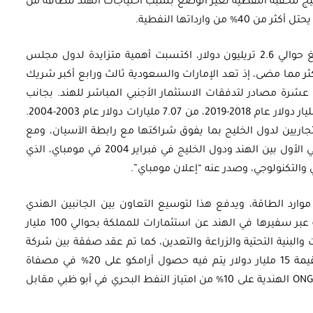
يج للحقبة النفطية تغير الوضع بسبب احتياجات الهند للطاقة من
 وارداتها النفطية.
ومع النمو الذي حققته الهند في اقتصادها البالغ حوالي 2.6 تريليون دولار، اكتسبت أهمية متزايدة لدول مجلس
كثر مما مضى، إذ تعد الإمارات والسعودية ثالث ورابع أكبر شريك
عشرة مصادر لتدفقات الاستثمار الأجنبي المباشر للهند. بجانب
بين الهند والخليج 121.34 مليار دولار عام 2018-2019، من 7.07 مليارات دولار عام 2003-2004.
تجاريين لدول الخليج بما يفوق شراكتها مع رابطة الآسيان، ومع
الاتحاد الأوروبي أيضًا. وقد انعقد المؤتمر الصناعي الأول بين الهند ودول الخليج في فبراير 2004 في مومباي، الذي
ي والتكنولوجي، وصدر عنه “إعلان مومباي”.
وارد الطاقة، ويدفع هذا لتوسيع التعاون بين الجانبين الهندي
والخليجي. فقد شهد عام 2020 إعلان السعودية عبر سفيرها في الهند عن استثمارات للمملكة بحوالي 100 مليار
ت والبنية التحتية والزراعة والتعدين، كما تم عقد صفقة بين شركة
أرامكو السعودية وريلاينس إندستريز الهندية بقيمة 15 مليار دولار يتم فيه حصول أرامكو على 20% في مصفاة
جامناجار الهندية. وقد استحوذت شركة ONGC Videsh الهندية على 10% من امتياز النفط البحري في أبو ظبي مقابل