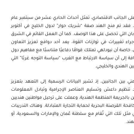
على الجانب الاقتصادي، تمثل أحداث الحادي عشر من سبتمبر عام
بين، فقد تم منح الهند صفة “شريك حوار” لدول الخليج في أكتوبر
واليابان التي تحصل على هذا الوصف. كما أن العمل القائم في الشرق
ء تغييرات في توازنات القوة، يعد أحد دوافع تعزيز التعاون
، خاصة أن نيودلهي تمتلك قوامًا دفاعيًا متناسبًا مع مفاهيم دول
ة إلى أن سياسة الارتباط مع الغرب “سياسة التوجه غربًا” التي
ين الهندي والخليجي.
ي بين الجانبين، إذ تشير البيانات الرسمية إلى التعهد بتعزيز
تنظيم داعش وتسليم العناصر الإجرامية وتبادل المعلومات
بطين بالجريمة المنظمة الهندية، وعملت على ترحيل مواطنين هنديين
افحة القرصنة البحرية لحماية التجارة المتبادلة. وهناك التدريبات
مثل تلك التي تُقام مع سلطنة عُمان والإمارات والسعودية، أو
هند.