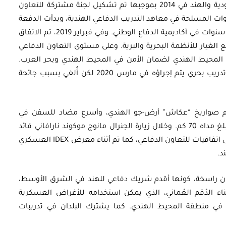
كانت أول مذكرة تفاهم عسكرية وقّعتها السعودية والهند في 2014 بموجبها تم تشكيل لجنة مشتركة للتعاون
وات المسلحة في معاهد التدريب الدفاعي الهندية، وبدأت الدفعة
الأولى لهذا التدريب في ديسمبر 2017 لمدة ثلاث سنوات في أكاديمية الدفاع الوطني. وفي فبراير 2019، تم الاتفاق
ع الغيار للأنظمة البحرية والبرية. وعلى مستوى التعاون الدفاعي
 المحيط الهندي لضمان الأمن في المحيط الهندي وبحر العرب.
وفي أكتوبر من العام ذاته، أعلن البلدان عن أول تدريب بحري يتم إجراؤه في مارس 2020 لكن أُلغي بسبب جائحة
راء نظام صواريخ “عكاش” أرض-جو الهندي، وأسرع مضاد للسفن في
العالم BrahMos، وصاروخ “أسترا” جو-جو الذي يبلغ مداه 70 كم. وخلال زيارة الجنرال مانوج موكوند نارافاني قائد
الجيش الهندي للإمارات في 2020، تم التوقيع على اتفاقيات للتعاون الدفاعي، كما تم أثناء معرض IDEX العسكري
د.
مان راسخة، كونها أقدم شريك دفاعي للهند في الشرق الأوسط،
ء الدُقم العُماني، الذي يمكن استخدامه للأغراض العسكرية
في منطقة المحيط الهندي. كما يشترك البلدان في تدريبات