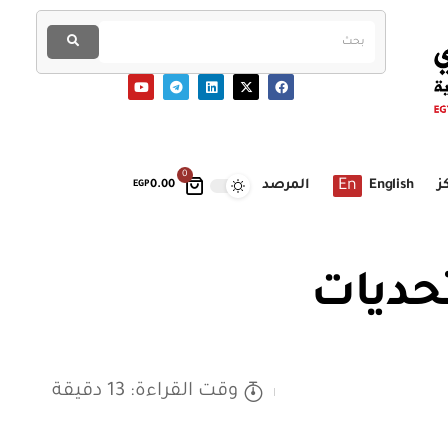
0
En
ز
English
المرصد
EGP
0.00
تحديات
وقت القراءة: 13 دقيقة