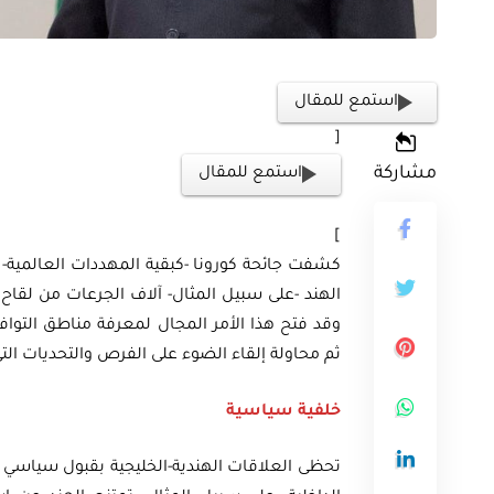
استمع للمقال
[
ثية
مشاركة
استمع للمقال
أوراق بحثية
ورقة بحثية – المؤتمر الصهيوني الـ39:
ن على مستقبل
ورقة بحثية – الطاقة المتجددة
]
ية العالمية
أمن الطاقة المصري
كشفت جائحة كورونا -كبقية المهددات العالمية-
الهند -على سبيل المثال- آلاف الجرعات من لقاح
وقد فتح هذا الأمر المجال لمعرفة مناطق التوافق
EGP
EG
35.00
ثم محاولة إلقاء الضوء على الفرص والتحديات التي
Add To Cart
Add
خلفية سياسية
تحظى العلاقات الهندية-الخليجية بقبول سياسي م