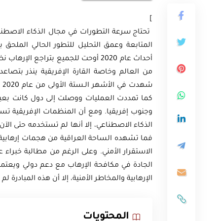
]
تحتاج سرعة التطورات في مجال الذكاء الاصطناعي
المتابعة وعمق التحليل للتطور الحالي الملحق 
أحداث عام 2020 أوحت للجميع بتراجع ال
ثية
من العالم وخاصة القارة الإفريقية ينذر بتصاعد 
أوراق بحثية
ورقة بحثية – المؤتمر الصهيوني الـ39:
كما تمددت العمليات ووصلت إلى دول كانت بعيد
ن على مستقبل
ورقة بحثية – الطاقة المتجددة
وجنوب إفريقيا. ومع أن المنظمات الإفريقية تست
ية العالمية
أمن الطاقة المصري
الذكاء الاصطناعي، إلا أنها لم تستخدمه حتى الآ
فما تشهده الساحة العراقية من هجمات إرهابية ي
الاستقرار الأمني. وعلى الرغم من مطالبة خبراء 
EGP
EG
35.00
الجادة في مكافحة الإرهاب مع دعم دولي ويعتمد 
Add To Cart
Add
الإرهابية والمخاطر الأمنية، إلا أن هذه المبادرة لم
المحتويات