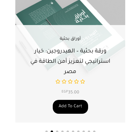
أوراق بحثية
ورقة بحثية – الهيدروجين: خيار
ور
استراتيجي لتعزيز أمن الطاقة في
ال
مصر
EGP
35.00
Add To Cart