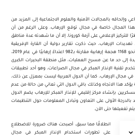
 وإلحاقه بالمجالات الأمنية والعلوم الاجتماعية إلى المزيد من
بهذا المجال خاصة في مجال توقع الإرهاب. وعلى الرغم من أن
إرهاب نظرًا للتركيز الإعلامي على أزمة كورونا، إلا أن ما شهدته عدة مناطق
أوراق بحثية
تهديدات الإرهاب، حيث ذكرت تقارير دولية أن القارة الإفريقية
ورقة بحثية - أمن الطاقة المصري:
شهدت في الأشهر الـستة الأولى من عام 2020 نحو 1168 هجمة إرهابية مقارنة بـ982 اعتداءً إرهابيًا في عام 2019،
ة إلى حد ما عن مسرح العمليات، مثل منطقة البحيرات الكبرى
 وتعزيز
الغاز والنفط خارطة الموارد
خدم تقنية الإنذار المبكر في مجال الصراعات، وهو أحد تطبيقات
وسياسات التعزيز
ن في مجال الإرهاب، كما أن الدول العربية ليست بمعزل عن ذلك،
ؤكد هذا الاتجاه وكذلك باقي الدول التي تعاني من حالة من عدم
عسكريين بإنشاء مركز إقليمي للإنذار المبكر للإرهاب يضم الدول
EGP
35.00
بالدرجة الأولى على التعاون وتبادل المعلومات حول التنظيمات
Add To Cart
 يتم تفعيلها حتى الآن.
انطلاقًا مما سبق، أصبحت هناك ضرورة للاضطلاع
على تطورات استخدام الإنذار المبكر في مجال