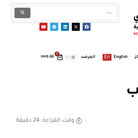
0
En
ز
English
المرصد
EGP
0.00
ب
وقت القراءة: 24 دقيقة