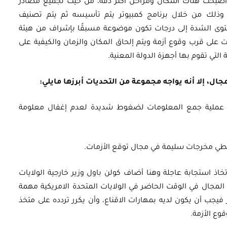
ة، أصبحت هناك أشكال ومراحل أكثر دقة، من حيث تجميع مصادر
وذلك من خلال برنامج كمبيوتر يتم تأسيسه ثم يتم تصنيف
ى الشدة إلى درجات تكون موضوعة مسبقًا بإشراف من هيئة
ى قرب وقوع أزمة ويتم إلحاق المكان والزمان والكيفية على
لتي تقوم بها أجهزة الدولة المعنية.
جال، إلا أنه يواجه مجموعة من التحديات أبرزها مايلي:
ى عملية جمع المعلومات لضغوط شديدة لعدم إغفال معلومة
طي مخرجات سليمة في مجال توقع الأزمات.
خاذ استجابة عاجلة وهنا أضاف كولن باول وزير خارجية الولايات
المجال في الوقت الحاضر في الولايات المتحدة الامريكية مهمة
ار فيجب أن يكون لديه بمهارات الاقناع، وأن يكرر تردده على متخذ
وع الأزمة.