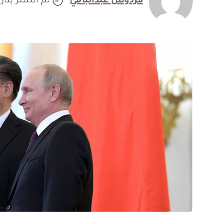
فردوس عبدالباقي
تم النشر بتاريخ /2022