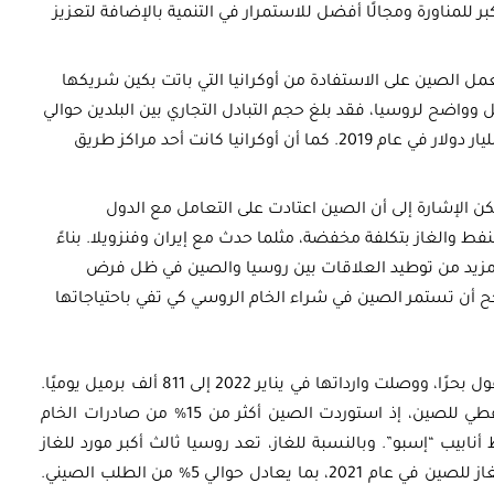
 للمناورة ومجالًا أفضل للاستمرار في التنمية بالإضافة لتعزيز
 الصين على الاستفادة من أوكرانيا التي باتت بكين شريكها
 وواضح لروسيا، فقد بلغ حجم التبادل التجاري بين البلدين حوالي
103.4 مليارات دولار في عام 2020 مقارنةً بـ12.76 مليار دولار في عام 2019. كما أن أوكرانيا كانت أحد مراكز طريق
كن الإشارة إلى أن الصين اعتادت على التعامل مع الدول
ط والغاز بتكلفة مخفضة، مثلما حدث مع إيران وفنزويلا. بناءً
ي مزيد من توطيد العلاقات بين روسيا والصين في ظل فرض
ح أن تستمر الصين في شراء الخام الروسي كي تفي باحتياجاتها
تعد روسيا ثالث أكبر مورّد للصين من النفط المنقول بحرًا، ووصلت وارداتها في يناير 2022 إلى 811 ألف برميل يوميًا.
ومن حيث الإجمالي، تعد روسيا ثاني أكبر مورد نفطي للصين، إذ استوردت الصين أكثر من 15% من صادرات الخام
اردات عبر خط أنابيب “إسبو”. وبالنسبة للغاز، تعد روسيا ثالث أكبر مورد للغاز
إلى الصين، إذ صدّرت 16.5 مليار متر مكعب من الغاز للصين في عام 2021، بما يعادل حوالي 5% من الطلب الصيني.