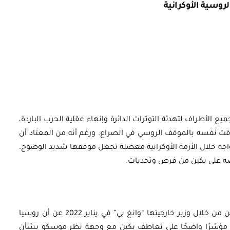
وسية الأوكرانية
أوراق بحثية
ورقة بحثية - أمن الطاقة المصري:
يع الأطراف لتهدئة التوترات الدائرة وإنهاء عقلية الحرب الباردة،
 نفسه بالموقف الروسي في الصراع. ورغم أنه من المعتاد أن
 وتعزيز
الغاز والنفط خارطة الموارد
ا تواجه خلال الأزمة الأوكرانية معضلة تجعل موقفها شديد الوضوح.
وسياسات التعزيز
ضه على بكين من فرص وتحديات.
EGP
35.00
قبل دخول القوات الروسية لأوكرانيا، عبّرت الصين من خلال وزير خارجيتها “وانغ يي” في يناير 2022 عن أن روسيا
Add To Cart
ره مؤشرًا واضحًا على تعاطف بكين مع وجهة نظر موسكو بشأن