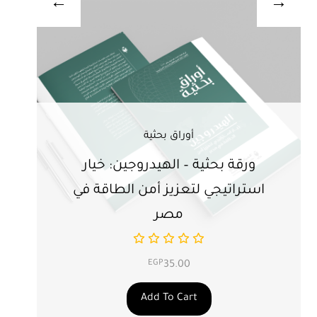
أوراق بحثية
ورقة بحثية – الهيدروجين: خيار
ور
استراتيجي لتعزيز أمن الطاقة في
ال
مصر
EGP
35.00
Add To Cart