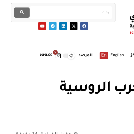
0
En
ز
English
المرصد
EGP
0.00
رب الروسية