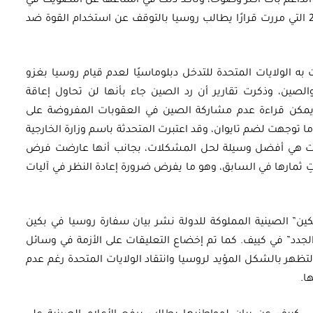
لداعم بات أكثر وضوحًا، وتأكد ذلك في امتناعها عن التصويت في
الجمعية العامة للأمم المتحدة في 2 مارس 2022 التي مررت قرارًا يطالب روسيا بالتوقف عن استخدام القوة ضد
 الولايات المتحدة للتدخل دبلوماسيًا لعدم قيام روسيا بغزو
 والصين، وذكرت تقارير أن رد الصين جاء بأنها لن تحاول إعاقة
يمكن قراءة عدم مشاركة الصين في العقوبات المفروضة على
ا توجهت لضم تايوان، وقد اعتبرت المتحدثة باسم وزارة الخارجية
وبات هي أفضل وسيلة لحل المشكلات، بجانب أنها عارضت فرض
تِ ثمارها في السابق، وهو ما يفرض ضرورة إعادة النظر في آليات
ين” الصينية المملوكة للدولة نشر بيان سفارة روسيا في بكين
الجدد” في كييف. كما تم إخضاع التعليقات على الأزمة في وسائل
تظهر بالشكل المؤيد لروسيا وانتقاد الولايات المتحدة رغم عدم
ا.