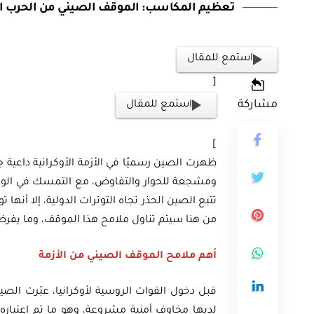
تعظيم المكاسب: الموقف الصيني من الحرب الر
استمع للمقال
[
مشاركة
استمع للمقال
ثية
]
أوراق بحثية
ورقة بحثية – المؤتمر الصهيوني الـ39:
ظهرت الصين رسميًا في الأزمة الأوكرانية داعية جم
ومشجعة للحوار والتفاوض، مع التمسك في الوقت
ن على مستقبل
ورقة بحثية – الطاقة المتجددة
تتبع الصين الحذر تجاه التوترات الدولية، إلا أنه
ية العالمية
أمن الطاقة المصري
من هنا سيتم تناول ملامح هذا الموقف، وما يفر
أهم ملامح الموقف الصيني من الأزمة
EGP
EG
35.00
Add To Cart
Add
لديها مخاوف أمنية مشروعة، وهو ما تم اعتبا