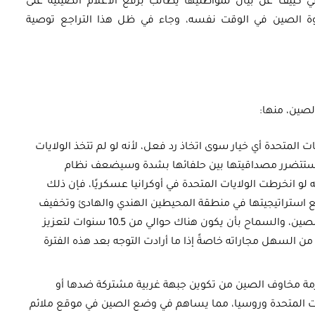
 كييف عن بيان لمواطنيها يطالب برفع الأعلام الصينية على
 الصين في الوقت نفسه، وجاء في ظل هذا التراجع توصية
الصين، منها:
ات المتحدة أي خيار سوى اتخاذ رد فعل، لأنه لو لم تتخذ الولايات
فستتضرر مصداقيتها بين حلفائها بشدة وسيضعف نظام
 لو انخرطت الولايات المتحدة في أوكرانيا عسكريًا، فإن ذلك
جع استراتيجيتها في منطقة المحيطين الهندي والهادئ وتخفيف
سياسة الاحتواء التي تمارسها الولايات المتحدة للصين، والسماح بأن يكون هناك حوالي من 5ـ10 سنوات لتعزيز
لسهل مجاراته خاصةً إذا ما أرادت التوجه بعد هذه الفترة
زمة مخاوف الصين من تكوين جبهة غربية مشتركة ضدها أو
يات المتحدة وروسيا، مما يساهم في وضع الصين في موقع ملائم