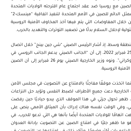
الشرق. وفي 31 يناير صوتت الصين مع روسيا ضد عقد اجتماع عام اقترحته الولايات المتحدة
بشأن أوكرانيا في مجلس الأمن الدولي. ودعا الممثل الدائم للصين في الأمم المتحدة لتنفيذ اتفاقية “مينسك-2”
ن خلال المفاوضات التي يتم فيها أخذ المخاوف الأمنية الروسية
ية لإحلال السلام بدلًا من تصعيد التوترات والتهديد بالحرب.
منطقة وسط، إذ أشار الرئيس الصيني “شي جين بينج” خلال اتصال
هاتفي مع نظيره الروسي “فلاديمير بوتين”، في 25 فبراير 2022، إلى أن “الجانب الصيني يدعم الجانب الروسي في
حل المشكلة من خلال التفاوض مع الجانب الأوكراني”. ونوه وزير الخارجية الصيني يوم 26 فبراير إلى أن الصين
لأمنية الروسية.
ما اتخذت موقفًا مفاجئًا بالامتناع عن التصويت في مجلس الأمن
ارة الخارجية دعت جميع الأطراف لضبط النفس وتؤيد حل النزاعات
ة، ظهر تحول جزئي في هذا الموقف الذي يبدو حياديًا حين رفضت
ي، وفي الوقت نفسه هناك إدراك بأن الميثاق الأممي ينص على
اتهامًا للولايات المتحدة أيضًا بأنها هي التي تدعو للحرب، في
و ما ظهر جليًا في امتناع الصين عن التصويت بإدانة العدوان