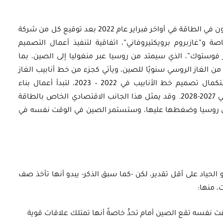
وفي إطار الأزمة الأوكرانية، بدأت بوادر تعزيز التعاون في الطاقة في أواخر فبراير عام 2022 بعد توقيع كل من شركة
صة و”غازبروم برويكتيروفاني”، اتفاقية لتنفيذ أعمال التصميم
فوستوك”، الذي سيمتد من روسيا عبر منغوليا إلى الصين، بما
لى 50 مليار متر مكعب من الغاز الروسي سنويًا للصين، ويأتي كجزء من خط أنابيب الغاز
الروسي “باور أوف سيبريا 2″، ومن المتوقع استكمال تصميم خط الأنابيب في 2022 – 2023، لتبدأ أعمال بناء
المشروع في 2024، ليتم تشغيل خط الأنابيب في 2027-2028. وقد يمثل هذا الجانب الاقتصادي الخاص بالطاقة
على روسيا وضغطها عليها، وستستمر الصين في الوقت نفسه في
و الحياد على أقل تقدير، لكن -كما سبق الذكر- يبدو أنها تأخذ صف
 منها:
ت نفسه تقع الصين أمام تحدٍّ خاصةً أنها تمتلك علاقات قوية