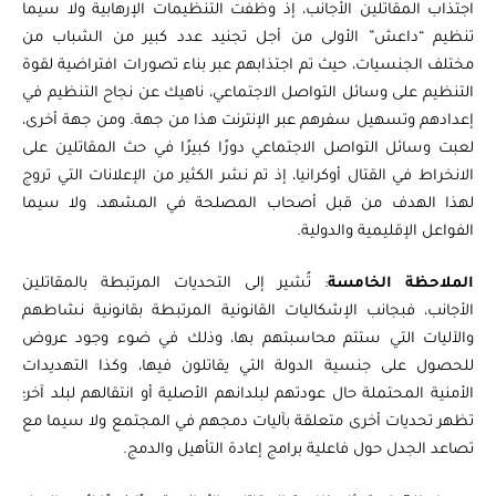
اجتذاب المقاتلين الأجانب، إذ وظفت التنظيمات الإرهابية ولا سيما
تنظيم “داعش” الأولى من أجل تجنيد عدد كبير من الشباب من
مختلف الجنسيات، حيث تم اجتذابهم عبر بناء تصورات افتراضية لقوة
التنظيم على وسائل التواصل الاجتماعي، ناهيك عن نجاح التنظيم في
إعدادهم وتسهيل سفرهم عبر الإنترنت هذا من جهة. ومن جهة أخرى،
لعبت وسائل التواصل الاجتماعي دورًا كبيرًا في حث المقاتلين على
الانخراط في القتال أوكرانيا، إذ تم نشر الكثير من الإعلانات التي تروج
لهذا الهدف من قبل أصحاب المصلحة في المشهد، ولا سيما
الفواعل الإقليمية والدولية.
الملاحظة الخامسة
: تُشير إلى التحديات المرتبطة بالمقاتلين
الأجانب، فبجانب الإشكاليات القانونية المرتبطة بقانونية نشاطهم
والآليات التي ستتم محاسبتهم بها، وذلك في ضوء وجود عروض
للحصول على جنسية الدولة التي يقاتلون فيها، وكذا التهديدات
الأمنية المحتملة حال عودتهم لبلدانهم الأصلية أو انتقالهم لبلد آخر؛
تظهر تحديات أخرى متعلقة بآليات دمجهم في المجتمع ولا سيما مع
تصاعد الجدل حول فاعلية برامج إعادة التأهيل والدمج.