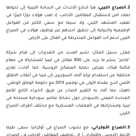
2.الصراع الليبي:
هيأ اندلاع الأحداث في الساحة الليبية إلى تحولها
لملاذ آمن لاستقبال المقاتلين الأجانب، إذ لعب هؤلاء دورًا كبيرًا في
تعقيد المشهد الليبي، ولا سيما مع سعي الكثير من الفواعل
الإقليمية والدولية إلى تحقيق أجندهم عبر توظيف هؤلاء في الصراع
الليبي لدعم أحد الفواعل المنخرطة في القتال على الأرض.
فعلى سبيل المثال؛ تشير العديد من التقديرات إلى قيام شركة
“فاجنر” بنشر ما يزيد على 800 مقاتل في ليبيا للمشاركة في مهام
قتالية هناك، بغرض حماية المصالح الروسية. كما أفادت تقارير
مختلفة عن استقدام تركيا آلاف السوريين إلى ليبيا في أعقاب الاتفاق
الأمني الذي عقدته الأولى في نوفمبر 2019 مع حكومة الوفاق الوطني.
ناهيك عما أفاد به التقرير الصادر عن فريق الخبراء التابع للأمم
المتحدة المعني بالسودان حول نشاط عناصر سودانية مسلحة في
ليبيا، ومشاركتها في العمليات العسكرية مع مختلف أطراف الصراع
الليبي.
3.الصراع الأوكراني:
مع نشوب الصراع في أوكرانيا، سعى طرفا
الأزمة (الروسي والأوكراني) إلى توظيف المقاتلين الأجانب في الصراع،