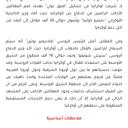
إذ شرعت أوكرانيا في تشكيل “فليق دولي” بهدف ضم المقاتلين
الأجانب الراغبين في الدفاع عن لأوكرانيا، حيث أفاد وزير الخارجية
الأوكراني “دميترو كوليبا” بوصول حوالي 20 ألف مقاتل إلى البلاد من
أجل دعم أوكرانيا.
وفي المقابل، أعلن الرئيس الروسي “فلاديمير بوتين” أنه سيتم
السماح للراغبين بالقتال بالذهاب إلى أوكرانيا، حيث أكد وزير الدفاع
الروسي “سيرغي شويغو” وجود حوالي 16 ألف متطوع من الشرق
الأوسط على استعداد للقتال في أوكرانيا بجانب القوات الروسية. وقد
تنوعت جنسياتهم ما بين دول أوروبا الشرقية، ودول أوروبا الغربية،
فضلًا عن قدوم بعضهم من الولايات المتحدة وكندا، ناهيك عن
انتماء البعض الآخر إلى منطقة الشرق الأوسط. وعلى الرغم من أن
من المبكر استشراف تداعيات وجود المقاتلين الأجانب على المشهد
الحالي في أوكرانيا، إلا أن ذلك لا ينفي حجم التحديات المستقبلية
المنطوية على تدفقهم إلى أوكرانيا.
ملاحظات أساسية