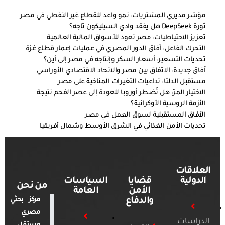
مؤشر مديري المشتريات: نمو واعد للقطاع غير النفطي في مصر
ثورة DeepSeek هل يفقد وادي السيليكون تاجه؟
تعزيز الاحتياطيات: مصر تعود للأسواق المالية العالمية
التحرك الفاعل: آفاق الدور المصري في عمليات إعمار قطاع غزة
تحديات التسعير: أسعار السكر وإنتاجه في مصر إلى أين؟
آفاق جديدة: الاتفاق بين مصر والاتحاد الاقتصادي الأوراسي
مستقبل الدلتا: تداعيات التغيرات المناخية على مصر
الاختيار المرّ: هل تُضطر أوروبا للعودة إلى عصر الفحم نتيجة
الأزمة الروسية الأوكرانية؟
الآفاق المستقبلية لسوق العمل في مصر
تحديات الأمن الغذائي في الشرق الأوسط وشمال أفريقيا
العلاقات
الدولية
قضايا
السياسات
من نحن
الأمن
العامة
والدفاع
مركز بحثي
مصري
الدراسات