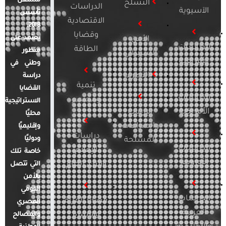
مستقل
التسلح
الدراسات
الآسيوية
تأسس
الاقتصادية
2018.
وقضايا
يعتمد على
الأمن
الدراسات
الطاقة
منظور
السيبراني
الأفريقية
وطني في
التطرف
دراسة
تنمية
القضايا
الدراسات
ومجتمع
الاستراتيجية
الأمريكية
الإرهاب
محليًا
والصراعات
وإقليميًا
دراسات
ودوليًا
المسلحة
الدراسات
الإعلام
خاصة تلك
الأوروبية
والرأي العام
التي تتصل
بالأمن
القومي
الدراسات
قضايا المرأة
المصري
العربية
والأسرة
والمصالح