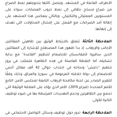
الأطراف الفاعلة في المشهد. ويتصل ثالثها بتحويلهم نمط الصراع
من صراع مسلح نظامي إلى نمط حروب العصابات، سواء على
المستويين العملياتي والتكتيكي. وبالتالي ينعكس هذا المشهد على
إطالة أمد الصراعات مع العمل على إفشال المحاولات التي تهدف
إلى إنهائها.
الملاحظة الثالثة
: تتعلق بالارتباط الوثيق بين ظاهرتي المقاتلين
الأجانب والإرهاب، إذ بدأ ظهور هذا المصطلح للإشارة إلى المقاتلين
الذين سافروا لأفغانستان للانضمام لتنظيم “القاعدة” مع بداية
تشكيله، أما النقطة الفاصلة في هذه الظاهرة فتمثلت في بروز
تنظيم “داعش” ونجاحه في اجتذاب حوالي 42 ألف مقاتل أجنبي
للانضمام إلى دولة خلافته المزعومة في سوريا والعراق، وذلك وفقًا
للتقرير الصادر عن لجنة مكافحة الإرهاب التابعة لمجلس الأمن التابع
للأمم المتحدة (فبراير 2019)، الأمر الذي يؤكد على العلاقة الوثيقة التي
تجمع بين الظاهرتين وحجم التهديدات المرتبطة بها في ضوء توظيف
الثانية للأولى.
الملاحظة الرابعة
: تدور حول توظيف وسائل التواصل الاجتماعي في