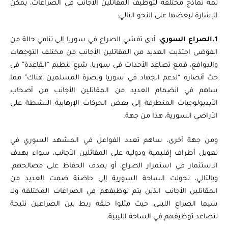
ثمة نماذج مختلفة لتوظيف المقاتلين الأجانب في الصراعات، يمكن
الإشارة لبعضها على النحو التالي:
1.الصراع السوري
: أدى تفشي الصراع في سوريا إلى تنامي حالة من
الفوضى اجتذبت العديد من المقاتلين الأجانب من مختلف التوجهات
والدوافع، فمع تصاعد الأحداث في سوريا، شرع تنظيم “القاعدة” في
حث أنصاره “لدعم الجهاد في سوريا ونصرة المسلمين هناك” مما
ساهم في انضمام العديد من المقاتلين الأجانب من أصحاب
الأيديولوجيات المتطرفة إلى بعض الحركات الإرهابية النشطة على
الأراضي السورية، هذا من جهة.
ومن جهة أخرى، ساهم تعدد الفواعل في المشهد السوري في
تعويل أطراف إقليمية ودولية على المقاتلين الأجانب، سواء بهدف
الاستثمار في استمرار الصراع، أو بهدف الحفاظ على مصالحهم.
وبالتالي، تحولت الساحة السورية إلى حاضنة ضمت العديد من
المقاتلين الأجانب الذين يتم توظيفهم في الصراعات المختلفة ولا
سيما الصراع الليبي، حيث مثلوا حلقة ربط بين الصراعين نتيجة
لتصاعد توظيفهم في الساحة الليبية.