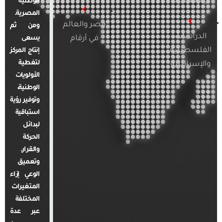
والإقليمية
الوطنية
المصرية.
مصر والعالم
ومن ثم
الدراسات
في أرقام
يسعى
الفلسطينية
إنتاج المركز
لتغطية
والإسرائيلية
الأولويات
الوطنية،
وتوفير رؤية
استباقية
لبدائل
الحركة
والقرار.
وتعميق
الوعي إزاء
المتغيرات
المختلفة
عبر عدة