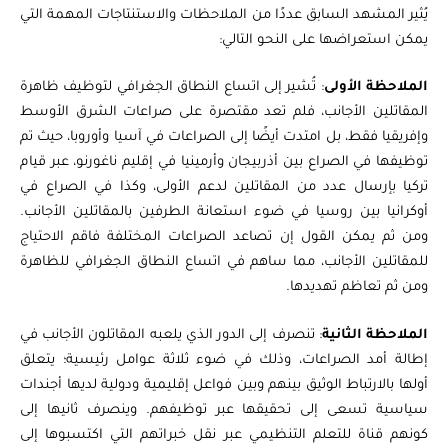
يُثير المشهد السابق عددًا من الملاحظات والاستنتاجات المهمة التي
يمكن استعراضها على النحو التالي:
الملاحظة الأولى
: تُشير إلى اتساع النطاق الجغرافي لتوظيف ظاهرة
المقاتلين الأجانب، فلم تعد مقتصرة على صراعات الشرق الأوسط
وإفريقيا فقط، بل امتدت أيضًا إلى الصراعات في آسيا وأوروبا، حيث تم
توظيفها في الصراع بين أذربيجان وأرمينيا في إقليم ناغورنو، عبر قيام
تركيا بإرسال عدد من المقاتلين لدعم الأولى، وكذا في الصراع في
أوكرانيا بين روسيا في ضوء استعانة الطرفين بالمقاتلين الأجانب.
ومن ثم يمكن القول إن تصاعد الصراعات المختلفة فاقم الاحتياج
للمقاتلين الأجانب، مما ساهم في اتساع النطاق الجغرافي للظاهرة
ومن ثم تعاظم تهديدها.
الملاحظة الثانية
: تنصرف إلى الدور الذي يلعبه المقاتلون الأجانب في
إطالة أمد الصراعات، وذلك في ضوء ثلاثة عوامل رئيسية؛ يتعلق
أولها بالارتباط الوثيق بينهم وبين فواعل إقليمية ودولية لديها أجندات
سياسية تسعى إلى تحقيقها عبر توظيفهم. وينصرف ثانيها إلى
كونهم قناة للتعلم التنظيمي عبر نقل خبراتهم التي اكتسبوها إلى