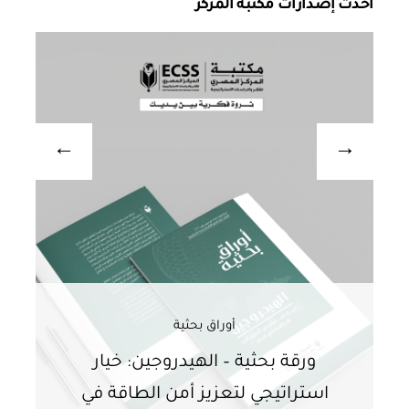
احدث إصدارات مكتبه المركز
أوراق بحثية
ورقة بحثية – الهيدروجين: خيار
و
استراتيجي لتعزيز أمن الطاقة في
ا