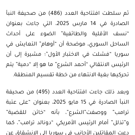
ثم سلطت افتتاحية العدد (486) من صحيفة النبأ
الصادرة في 14 مارس 2025، التي جاءت بعنوان
“نسف الأقلية والطائفية” الضوء على أحداث
الساحل السوري، موضحة أن “أوهام” التعايش في
سوريا “فشلت في الاختبار الأول”؛ مشيرة إلى أن
الرئيس الانتقالي “أحمد الشرع” ما هو إلا “دمية” يتم
تحركيها بغية الانتهاء من خطة تقسيم المنطقة.
وبعد ذلك جاءت افتتاحية العدد (495) من صحيفة
النبأ الصادرة في 15 مايو 2025، بعنوان “على عتبة
ترامب” ووصفت”الشرع”، بأنه “خائن للقضية”
و”تذلل” أمام الرئيس الأمريكي “دونالد ترامب”، كما
دعت المقاتلين الأجانب في سوريا إلى الانشقاق عن