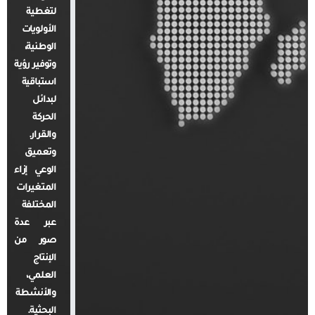
لتغطية
الأولويات
الوطنية،
وتوفير رؤية
استباقية
لبدائل
الحركة
والقرار.
وتعميق
الوعي إزاء
المتغيرات
المختلفة
عبر عدة
صور من
الإنتاج
العلمي،
والأنشطة
البحثية.