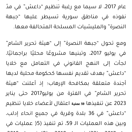
عام 2017، لا سيما مع رغبة تنظيم “داعش” في مدّ
نفوذه في مناطق سورية تسيطر عليها “جبهة
النصرة” والمليشيات المسلحة المتحالفة معها.
ومع تحول “جبهة النصرة” إلى “هيئة تحرير الشام”
في يوليو 2017، وتبنيها مشروعًا محليًا براجماتيًا،
لجأت إلى النهج القانوني في التعامل مع خلايا
“داعش” بهدف تقديم نفسها كحكومة محلية لديها
أجندة متعلقة بمكافحة الإرهاب؛ إذ أعلنت “هيئة
تحرير الشام” في الفترة من يوليو2017 حتى يناير
2023 عن تنفيذها
اعتقال لأعضاء خلايا تنظيم
59 عملية
“داعش” في 36 بلدة وقرية في جميع انحاء إدلب،
وبين هذه العمليات الـ 59، تم تنفيذ (5( عمليات في