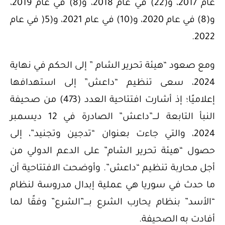
عام 2017، و(22) في عام 2018، و(8) في عام 2019،
و(8) في عام 2020، و(10) في عام 2021، و(5( في عام
2022.
ومع صعود “هيئة تحرير الشام ” إلى الحكم في نهاية
2024، سعى تنظيم “داعش” إلى استهدافها
إعلاميًا؛ إذ أشارت افتتاحية العدد (473) من صحيفة
النبأ التابعة لــــ”داعش” الصادرة في 12 ديسمبر
2024، والتي جاءت بعنوان “تدجين وتجنيد”، إلى
حصول “هيئة تحرير الشام” على الدعم الدولي من
أجل محاربة تنظيم “داعش”. وأوضحت الافتتاحية أن
ما حدث في سوريا هي عملية إبدال مدروسة لنظام
“الأسد” بنظام يحارب الشرع بـــــ”الشرع” وفقًا لما
أفادت به الصحيفة.