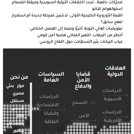
محرّكات دافعة.. تجدد الخلافات التركية السويدية وعرقلة انضمام
استوكهولم للناتو
القمة الأوروبية الخليجية الأولى: تدشين لمرحلة جديدة أم استمرار
لنهج سابق؟
تعويضات أهالي النوبة: أخيرًا وصلنا إلى الفصل الختامي
أخطر من الإرهاب: التغير المناخي قضية أمن قومي
غياب البيانات يثير التساؤلات حول اللقاح الروسي
العلاقات
الدولية
قضايا
السياسات
من نحن
الأمن
العامة
والدفاع
مركز بحثي
الدراسات
مصري
الدراسات
الآسيوية
مستقل
التسلح
الاقتصادية
تأسس
الدراسات
وقضايا
الأمن
2018.
الأفريقية
الطاقة
يعتمد على
السيبراني
منظور