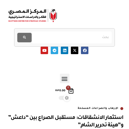
0
0.00
EGP
الإرهاب والصراعات المسلحة
استثمار الانشقاقات: مستقبل الصراع بين “داعش”
و”هيئة تحرير الشام”