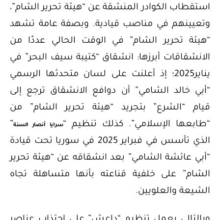
استقطاب الكوادر المنشقة عن “هيئة تحرير الشام”،
وتعيينهم في مناصب قيادية. وبصفة عامة تشهد
“هيئة تحرير الشام” في الوقت الحالي عددًا من
الانشقاقات أبرزها: انشقاق “كتيبة سيف البحر” في
يناير2025؛ إذ أعلنت على لسان متحدثها الرسمي
“أبي خالد الشامي” أن دوافع الانشقاق ترجع إلى
قيام “الشرع” بتجريد “هيئة تحرير الشام” من
“طابعها الإسلامي”. كذلك تنظيم “
”
سرايا أنصار السنة
الذي تأسس في فبراير 2025 في سوريا تحت قيادة
“أبي عائشة الشامي” بعد انشقاقه عن “هيئة تحرير
الشام” على خلفية قناعته بأنها متساهلة تجاه
الشيعة والعلويين.
وبالتالي يعمل تنظيم “داعش” على اجتذاب عناصر