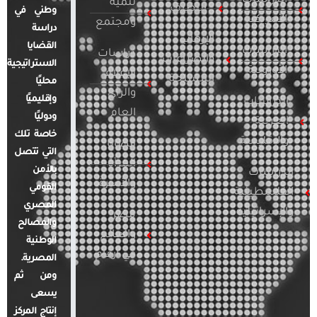
الدراسات
تنمية
التطرف
وطني في
الأمريكية
ومجتمع
دراسة
الإرهاب
القضايا
الدراسات
دراسات
والصراعات
الاستراتيجية
الأوروبية
الإعلام
المسلحة
محليًا
والرأي
وإقليميًا
الدراسات
العام
ودوليًا
العربية
خاصة تلك
والإقليمية
قضايا
التي تتصل
المرأة
بالأمن
الدراسات
والأسرة
القومي
الفلسطينية
المصري
والإسرائيلية
مصر
والمصالح
والعالم
الوطنية
في أرقام
المصرية.
ومن ثم
يسعى
إنتاج المركز