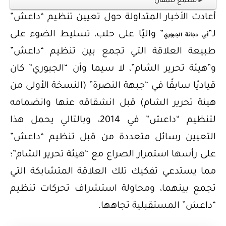
استمع للمقال
أعادت الأخبار المتداولة حول تعيين تنظيم “داعش”
لـ”
” واليًا على حلب، تسليط الضوء على
أبي دجانة الجبوري
طبيعة العلاقة التي تجمع بين تنظيم “داعش”
و”هيئة تحرير الشام”، لا سيما وأن “الجبوري” كان
قياديًا سابقًا في “جبهة النصرة” (النسخة الأولى من
هيئة تحرير الشام) قبل انشقاقه عنها وانضمامه
لتنظيم “داعش” في 2014، وبالتالي يحمل هذا
التعيين رسائل متعددة من قبل تنظيم “داعش”
على رأسها استمرار الصراع مع “هيئة تحرير الشام”؛
مما يستدعي تفكيك تلك العلاقة المتشابكة التي
تجمع بينهما، ومحاولة استشراف تحركات تنظيم
“داعش” المستقبلية تجاهها.