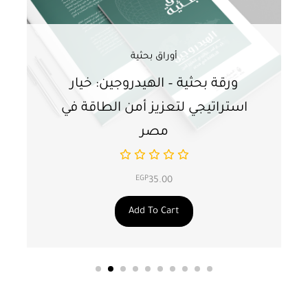
أوراق بحثية
ورقة بحثية – الهيدروجين: خيار
و
استراتيجي لتعزيز أمن الطاقة في
ا
مصر
EGP
35.00
Add To Cart