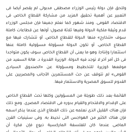
وللحق فإن دولة رئيس الوزراء مصطفى مدبولى لم يقصر أيضا فى
التعبير عن أهمية تحقيق المزيد من مشاركة القطاع الخاص فى
الاقتصاد القومى. ومنذ شهور كما نعلم جميعا فإن مجلس الوزراء
قدم وثيقة ملكية الدولة وفيها ثلاثة فصول؛ أولها عن قطاعات كاملة
سوف «تتخارج» منها الدولة للقطاع الخاص، أو تتشارك فيها مع
القطاع الخاص، أو تكون الدولة مسؤولة مسؤولية كاملة عنها
استثمارا وإنتاجا، وهو ما يعنى أن القطاع الخاص سوف يكون متواجدا
فى كل أمر آخر لا توجد فيه الدولة. الوزيرة القديرة د. هالة السعيد من
موقعها كوزيرة للتخطيط ومسؤولة عن «الصندوق السيادى
القومى» لم تتوقف عن حث المستثمرين الأجانب والمصريين على
القدوم للسوق المصرية والاستثمار فيها.
القائمة بعد ذلك طويلة من المسؤولين وكلها تحث القطاع الخاص
على الإقدام والاقتحام والقيام بدوره فى الاقتصاد المصرى. ومع ذلك
فإن هناك القليل الذى نعلمه عن ذلك القطاع الذى عندما يذكر اسمه
فإن هناك الكثير من الهواجس التى تحيط به. وفى ستينيات القرن
الماضى عندما كان للفلسفة الماركسية ذيوع فإن فكرة أن