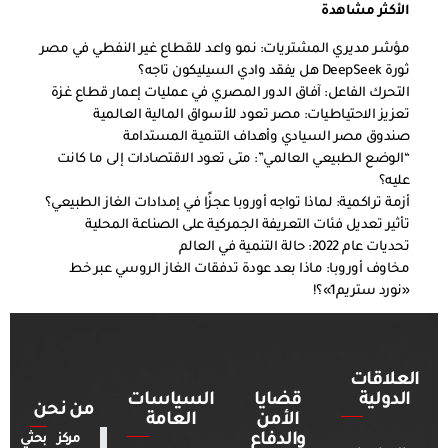
الأكثر مشاهدة
مؤشر مديري المشتريات: نمو واعد للقطاع غير النفطي في مصر
ثورة DeepSeek هل يفقد وادي السيليكون تاجه؟
التحرك الفاعل: آفاق الدور المصري في عمليات إعمار قطاع غزة
تعزيز الاحتياطيات: مصر تعود للأسواق المالية العالمية
صندوق مصر السيادي وأهداف التنمية المستدامة
“الوضع الطبيعي العالمي”: متى تعود الاقتصادات إلى ما كانت
عليه؟
أزمة تراكمية: لماذا تواجه أوروبا عجزًا في إمدادات الغاز الطبيعي؟
تأثير تعديل فئات التعريفة الجمركية على الصناعة المحلية
تحديات عام 2022: حالة التنمية في العالم
مخاوف أوروبا: ماذا بعد عودة تدفقات الغاز الروسي عبر خط
«نورد ستريم1»؟!
العلاقات
الدولية
قضايا
السياسات
من نحن
الأمن
العامة
والدفاع
مركز بحثي