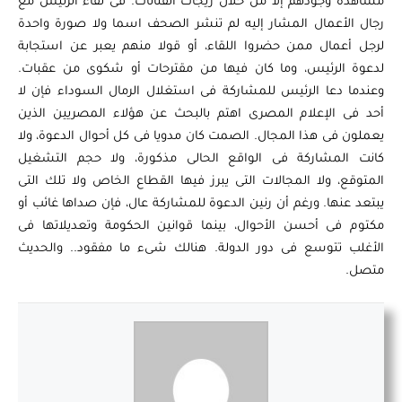
مشاهدة وجودهم إلا من خلال زيجات الفنانات. فى لقاء الرئيس مع
رجال الأعمال المشار إليه لم تنشر الصحف اسما ولا صورة واحدة
لرجل أعمال ممن حضروا اللقاء، أو قولا منهم يعبر عن استجابة
لدعوة الرئيس، وما كان فيها من مقترحات أو شكوى من عقبات.
وعندما دعا الرئيس للمشاركة فى استغلال الرمال السوداء فإن لا
أحد فى الإعلام المصرى اهتم بالبحث عن هؤلاء المصريين الذين
يعملون فى هذا المجال. الصمت كان مدويا فى كل أحوال الدعوة، ولا
كانت المشاركة فى الواقع الحالى مذكورة، ولا حجم التشغيل
المتوقع، ولا المجالات التى يبرز فيها القطاع الخاص ولا تلك التى
يبتعد عنها. ورغم أن رنين الدعوة للمشاركة عال، فإن صداها غائب أو
مكتوم فى أحسن الأحوال، بينما قوانين الحكومة وتعديلاتها فى
الأغلب تتوسع فى دور الدولة. هنالك شىء ما مفقود.. والحديث
متصل.