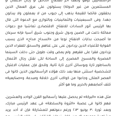
الرأسماليين (وهو وصف آخر للقطاع الخاص أو رجال الأعمال أو
المستثمرين من غير الدولة) يستولون على عرق العمال الذين
يحققون فائضا للقيمة يذهب إلى جيوب من لا يعملون ولا يبذلون
جهدا. وفى السبعينيات والثمانينيات وبالتوازى مع الدعوة التى قال
بها الرئيس أنور السادات للانفتاح الاقتصادى تماشيا مع دعوات
مماثلة ذاعت فى الصين ودول شرق وجنوب شرق آسيا؛ فإنه سرعان
ما أصبحت بدايات الانفتاح نوعا من «السداح مداح» الذى يسبب
الغواية للأغنياء الذين يزدادون غنى على غناهم، والسحق للفقراء الذين
يزدادون فقرا على فقرهم. ولم يمض وقت طويل حتى دخلت السينما
المصرية والمسرح المصرى إلى الساحة لكى نقتل رجال الأعمال
بالساطور تارة وبوسائل أخرى تارة ثانية. وللحق فإن عمليات الاغتيال
للشخصية استثنى منها بعد ذلك هؤلاء الرأسماليون الذين كانوا فى
العصر الملكى وجاءوا من كواكب أخرى خلاقة ومبدعة، و«صنايعية»
تلتف أصابعهم بالحرير، وما هو أكثر.
مثل هذه «البركة» لم يحصل عليها رأسماليو القرن الواحد والعشرين،
فهم كانوا فى عصبة «الثروة والسلطة» فى عهد الرئيس مبارك،
وبعد ثورة ٣٠ يونيو ٢٠١٣ ورغم دعوتهم للمشاركة فإن لا أحد يريد