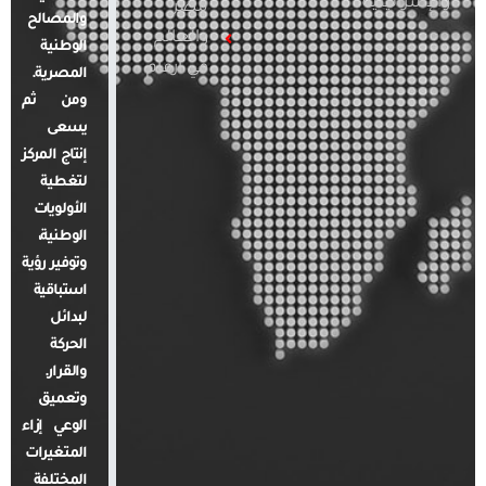
والإسرائيلية
مصر
والمصالح
والعالم
الوطنية
في أرقام
المصرية.
ومن ثم
يسعى
إنتاج المركز
لتغطية
الأولويات
الوطنية،
وتوفير رؤية
استباقية
لبدائل
الحركة
والقرار.
وتعميق
الوعي إزاء
المتغيرات
المختلفة