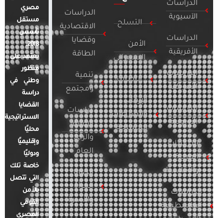
الدراسات
مصري
الدراسات
الآسيوية
مستقل
التسلح
الاقتصادية
تأسس
الدراسات
وقضايا
الأمن
2018.
الأفريقية
الطاقة
يعتمد على
السيبراني
منظور
الدراسات
تنمية
التطرف
وطني في
الأمريكية
ومجتمع
دراسة
الإرهاب
القضايا
الدراسات
دراسات
والصراعات
الاستراتيجية
الأوروبية
الإعلام
المسلحة
محليًا
والرأي
وإقليميًا
الدراسات
العام
ودوليًا
العربية
خاصة تلك
والإقليمية
قضايا
التي تتصل
المرأة
بالأمن
الدراسات
والأسرة
القومي
الفلسطينية
المصري