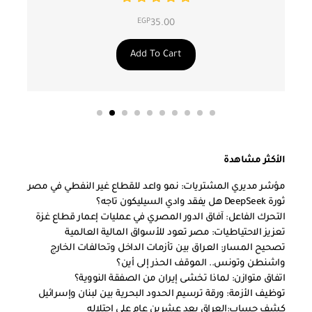
EGP
35.00
Add To Cart
الأكثر مشاهدة
مؤشر مديري المشتريات: نمو واعد للقطاع غير النفطي في مصر
ثورة DeepSeek هل يفقد وادي السيليكون تاجه؟
التحرك الفاعل: آفاق الدور المصري في عمليات إعمار قطاع غزة
تعزيز الاحتياطيات: مصر تعود للأسواق المالية العالمية
تصحيح المسار: العراق بين تأزمات الداخل وتحالفات الخارج
واشنطن وتونس.. الموقف الحذر إلى أين؟
اتفاق متوازن: لماذا تخشى إيران من الصفقة النووية؟
توظيف الأزمة: ورقة ترسيم الحدود البحرية بين لبنان وإسرائيل
كشف حساب:العراق بعد عشرين عام على احتلاله