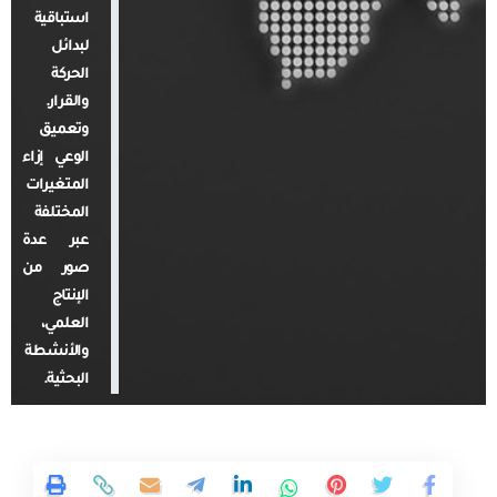
استباقية
لبدائل
الحركة
والقرار.
وتعميق
الوعي إزاء
المتغيرات
المختلفة
عبر عدة
صور من
الإنتاج
العلمي،
والأنشطة
البحثية.