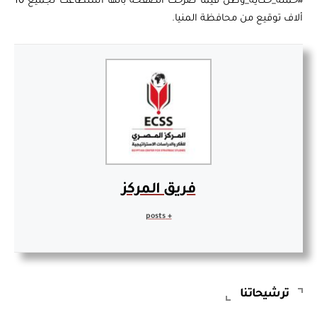
#حملة_حكاية_وطن فيما صرحت الصفحة بأنها استطاعت تجميع 10
ألاف توقيع من محافظة المنيا.
فريق المركز
+ posts
ترشيحاتنا