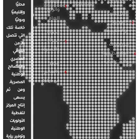
الأوروبية
الإعلام
المسلحة
محليًا
والرأي
وإقليميًا
الدراسات
العام
ودوليًا
العربية
خاصة تلك
والإقليمية
قضايا
التي تتصل
المرأة
بالأمن
الدراسات
والأسرة
القومي
الفلسطينية
المصري
والإسرائيلية
مصر
والمصالح
والعالم
الوطنية
في أرقام
المصرية.
ومن ثم
يسعى
إنتاج المركز
لتغطية
الأولويات
الوطنية،
وتوفير رؤية