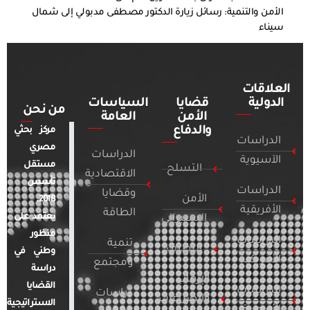
الأمن والتنمية: رسائل زيارة الدكتور مصطفى مدبولي إلى شمال
سيناء
العلاقات
الدولية
قضايا
السياسات
من نحن
الأمن
العامة
والدفاع
مركز بحثي
الدراسات
مصري
الدراسات
الآسيوية
مستقل
التسلح
الاقتصادية
تأسس
الدراسات
وقضايا
الأمن
2018.
الأفريقية
الطاقة
يعتمد على
السيبراني
منظور
الدراسات
تنمية
التطرف
وطني في
الأمريكية
ومجتمع
دراسة
الإرهاب
القضايا
الدراسات
دراسات
والصراعات
الاستراتيجية