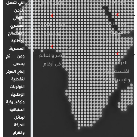
الأوروبية
والرأي العام
التي تتصل
بالأمن
القومي
الدراسات
قضايا المرأة
المصري
العربية
والأسرة
والمصالح
والإقليمية
الوطنية
المصرية.
مصر والعالم
ومن ثم
الدراسات
في أرقام
يسعى
الفلسطينية
إنتاج المركز
لتغطية
والإسرائيلية
الأولويات
الوطنية،
وتوفير رؤية
استباقية
لبدائل
الحركة
والقرار.