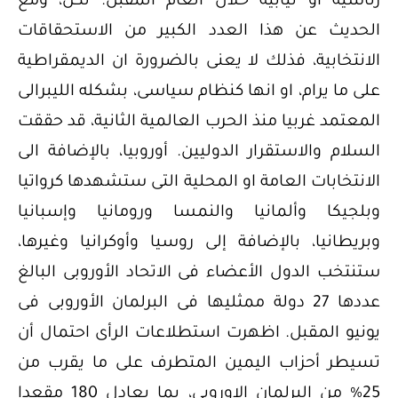
رئاسية او نيابية خلال العام المقبل. لكن، ومع
الحديث عن هذا العدد الكبير من الاستحقاقات
الانتخابية، فذلك لا يعنى بالضرورة ان الديمقراطية
على ما يرام، او انها كنظام سياسى، بشكله الليبرالى
المعتمد غربيا منذ الحرب العالمية الثانية، قد حققت
السلام والاستقرار الدوليين. أوروبيا، بالإضافة الى
الانتخابات العامة او المحلية التى ستشهدها كرواتيا
وبلجيكا وألمانيا والنمسا ورومانيا وإسبانيا
وبريطانيا، بالإضافة إلى روسيا وأوكرانيا وغيرها،
ستنتخب الدول الأعضاء فى الاتحاد الأوروبى البالغ
عددها 27 دولة ممثليها فى البرلمان الأوروبى فى
يونيو المقبل. اظهرت استطلاعات الرأى احتمال أن
تسيطر أحزاب اليمين المتطرف على ما يقرب من
25% من البرلمان الاوروبى، بما يعادل 180 مقعدا