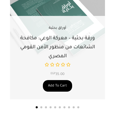
أوراق بحثية
ورقة بحثية – معركة الوعي: مكافحة
ور
الشائعات من منظور الأمن القومي
ت
المصري
EGP
35.00
Add To Cart