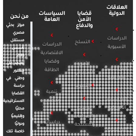
العلاقات
الدولية
قضايا
السياسات
من نحن
الأمن
العامة
والدفاع
مركز بحثي
مصري
الدراسات
مستقل
التسلح
الدراسات
الآسيوية
تأسس
الاقتصادية
2018.
وقضايا
يعتمد على
الأمن
الدراسات
الطاقة
منظور
السيبراني
الأفريقية
وطني في
التطرف
دراسة
تنمية
القضايا
الدراسات
ومجتمع
الاستراتيجية
الأمريكية
الإرهاب
محليًا
والصراعات
وإقليميًا
دراسات
ودوليًا
المسلحة
الدراسات
الإعلام
خاصة تلك