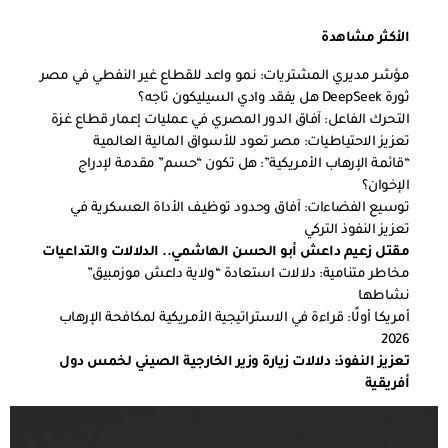
الأكثر مشاهدة
مؤشر مديري المشتريات: نمو واعد للقطاع غير النفطي في مصر
ثورة DeepSeek هل يفقد وادي السيليكون تاجه؟
التحرك الفاعل: آفاق الدور المصري في عمليات إعمار قطاع غزة
تعزيز الاحتياطيات: مصر تعود للأسواق المالية العالمية
“قائمة الإرهاب الأمريكية”: هل تكون “حسم” مقدمة لإدراج
الإخوان؟
توسيع الفضاءات: آفاق وحدود توظيف الأداة العسكرية في
تعزيز النفوذ التركي
مقتل زعيم داعش أبو الحسن الهاشمي.. الدلالات والتداعيات
مخاطر متنامية: دلالات استعادة “ولاية داعش موزمبيق”
نشاطها
أمريكا أولًا: قراءة في الاستراتيجية الأمريكية لمكافحة الإرهاب
2026
تعزيز النفوذ: دلالات زيارة وزير الخارجية الصيني لخمس دول
أفريقية