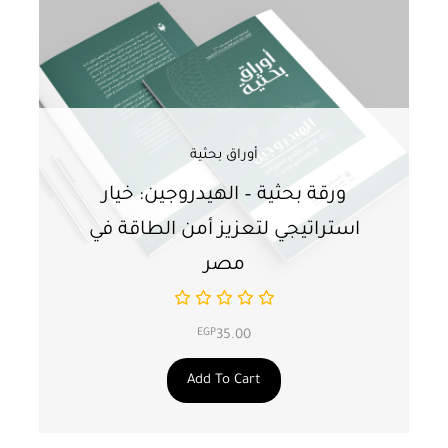
أوراق بحثية
ورقة بحثية – الهيدروجين: خيار
و
استراتيجي لتعزيز أمن الطاقة في
ا
مصر
EGP
35.00
Add To Cart