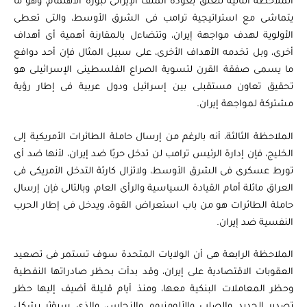
الملاحظة الثانية تتعلق بعودة الملف الإيرانى لبؤرة الاهتمام، وهو ما
يتماشى مع استراتيجية ترامب فى الشرق الأوسط، والتى تعطى
الأولوية لهدف مواجهة إيران، وتتضاءل بالمقارنة أهمية أى أهداف
أخرى، وبل تخدمه الأهداف الأخرى، على سبيل المثال فإن أحد دوافع
ما يسمى صفقة القرن لتسوية الصراع الفلسطينى الإسرائيلى هو
تحقيق تعاون مستقبلى بين إسرائيل ودول عربية فى إطار رؤية
مشتركة لمواجهة إيران.
الملاحظة الثالثة، أنه بالرغم من إرسال حاملة الطائرات الأمريكية إلى
الخليج، فإن إدارة الرئيس ترامب لن تدخل حربًا ضد إيران، لأنها ضد أى
تورط عسكرى فى الشرق الأوسط، ولاتزال كارثة التدخل الأمريكى فى
العراق ماثلة أمام القيادة السياسية والرأى العام، وبالتالى فإن إرسال
حاملة الطائرات هو من باب استعراض القوة، ويدخل فى إطار الحرب
النفسية ضد إيران.
الملاحظة الرابعة هى أن الولايات المتحدة سوف تستمر فى تصعيد
العقوبات الاقتصادية على إيران، وقد بدأت بحظر صادراتها النفطية
وحظر المعاملات البنكية معها، ومنذ أيام قليلة أضيف إليها حظر
تصدير الحديد والصلب والألومنيوم والنحاس، والذى سيؤثر بشكل