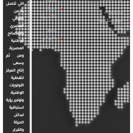
قضايا
التي تتصل
المرأة
بالأمن
الدراسات
والأسرة
القومي
الفلسطينية
المصري
والإسرائيلية
مصر
والمصالح
والعالم
الوطنية
في أرقام
المصرية.
ومن ثم
يسعى
إنتاج المركز
لتغطية
الأولويات
الوطنية،
وتوفير رؤية
استباقية
لبدائل
الحركة
والقرار.