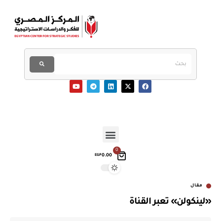
0
0.00
EGP
مقال
«لينكولن» تعبر القناة