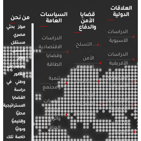
العلاقات
الدولية
قضايا
السياسات
من نحن
الأمن
العامة
والدفاع
مركز بحثي
الدراسات
مصري
الدراسات
الآسيوية
مستقل
التسلح
الاقتصادية
تأسس
الدراسات
وقضايا
الأمن
2018.
الأفريقية
الطاقة
يعتمد على
السيبراني
منظور
الدراسات
تنمية
التطرف
وطني في
الأمريكية
ومجتمع
دراسة
الإرهاب
القضايا
الدراسات
دراسات
والصراعات
الاستراتيجية
الأوروبية
الإعلام
المسلحة
محليًا
والرأي
وإقليميًا
الدراسات
العام
ودوليًا
العربية
خاصة تلك
والإقليمية