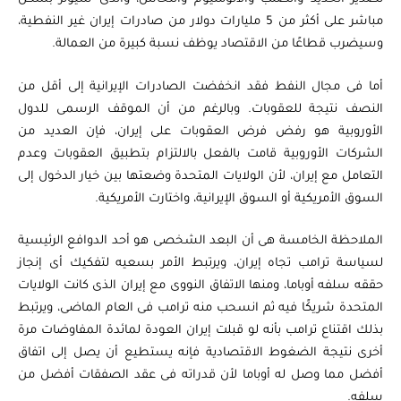
مباشر على أكثر من 5 مليارات دولار من صادرات إيران غير النفطية،
وسيضرب قطاعًا من الاقتصاد يوظف نسبة كبيرة من العمالة.
أما فى مجال النفط فقد انخفضت الصادرات الإيرانية إلى أقل من
النصف نتيجة للعقوبات. وبالرغم من أن الموقف الرسمى للدول
الأوروبية هو رفض فرض العقوبات على إيران، فإن العديد من
الشركات الأوروبية قامت بالفعل بالالتزام بتطبيق العقوبات وعدم
التعامل مع إيران، لأن الولايات المتحدة وضعتها بين خيار الدخول إلى
السوق الأمريكية أو السوق الإيرانية، واختارت الأمريكية.
الملاحظة الخامسة هى أن البعد الشخصى هو أحد الدوافع الرئيسية
لسياسة ترامب تجاه إيران، ويرتبط الأمر بسعيه لتفكيك أى إنجاز
حققه سلفه أوباما، ومنها الاتفاق النووى مع إيران الذى كانت الولايات
المتحدة شريكًا فيه ثم انسحب منه ترامب فى العام الماضى، ويرتبط
بذلك اقتناع ترامب بأنه لو قبلت إيران العودة لمائدة المفاوضات مرة
أخرى نتيجة الضغوط الاقتصادية فإنه يستطيع أن يصل إلى اتفاق
أفضل مما وصل له أوباما لأن قدراته فى عقد الصفقات أفضل من
سلفه.