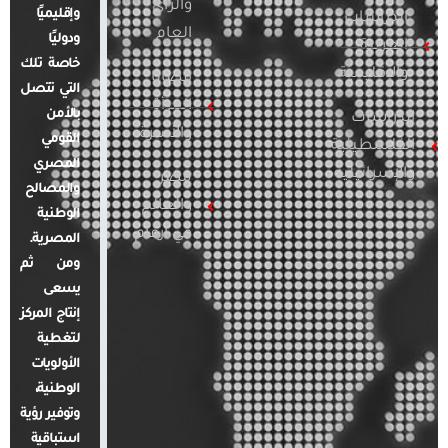
والرأي
وإقليميًا
الدراسات
العام
ودوليًا
العربية
خاصة تلك
والإقليمية
قضايا
التي تتصل
المرأة
بالأمن
الدراسات
والأسرة
القومي
الفلسطينية
المصري
والإسرائيلية
مصر
والمصالح
والعالم
الوطنية
في أرقام
المصرية.
ومن ثم
يسعى
إنتاج المركز
لتغطية
الأولويات
الوطنية،
وتوفير رؤية
استباقية