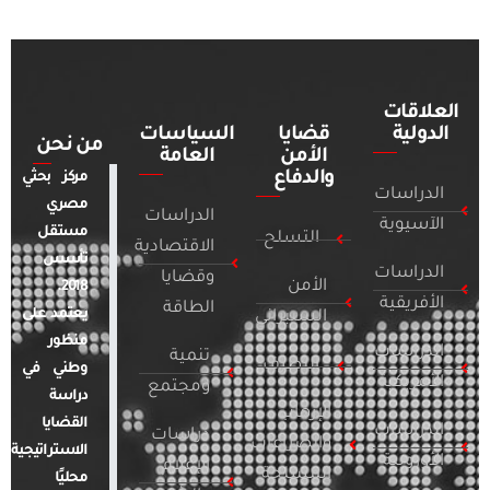
العلاقات
الدولية
قضايا
السياسات
من نحن
الأمن
العامة
والدفاع
مركز بحثي
الدراسات
مصري
الدراسات
الآسيوية
مستقل
التسلح
الاقتصادية
تأسس
الدراسات
وقضايا
الأمن
2018.
الأفريقية
الطاقة
يعتمد على
السيبراني
منظور
الدراسات
تنمية
التطرف
وطني في
الأمريكية
ومجتمع
دراسة
الإرهاب
القضايا
الدراسات
دراسات
والصراعات
الاستراتيجية
الأوروبية
الإعلام
المسلحة
محليًا