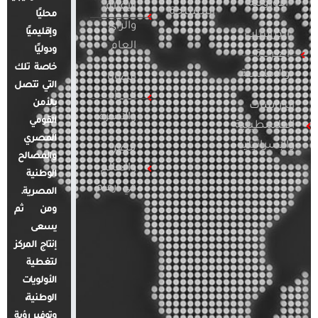
الأوروبية
الإعلام
المسلحة
محليًا
والرأي
وإقليميًا
الدراسات
العام
ودوليًا
العربية
خاصة تلك
والإقليمية
قضايا
التي تتصل
المرأة
بالأمن
الدراسات
والأسرة
القومي
الفلسطينية
المصري
والإسرائيلية
مصر
والمصالح
والعالم
الوطنية
في أرقام
المصرية.
ومن ثم
يسعى
إنتاج المركز
لتغطية
الأولويات
الوطنية،
وتوفير رؤية