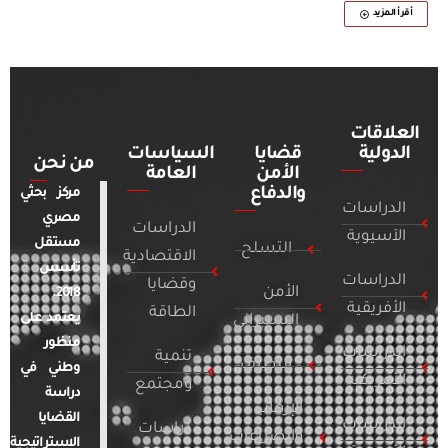
أقرأ المزيد
العلاقات
الدولية
قضايا
السياسات
من نحن
الأمن
العامة
والدفاع
مركز بحثي
الدراسات
مصري
الدراسات
الآسيوية
مستقل
التسلح
الاقتصادية
تأسس
الدراسات
وقضايا
الأمن
2018.
الأفريقية
الطاقة
يعتمد على
السيبراني
منظور
الدراسات
تنمية
التطرف
وطني في
الأمريكية
ومجتمع
دراسة
الإرهاب
القضايا
الدراسات
دراسات
والصراعات
الاستراتيجية